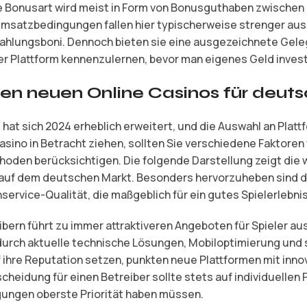
 Bonusart wird meist in Form von Bonusguthaben zwischen 1
Umsatzbedingungen fallen hier typischerweise strenger aus
nzahlungsboni. Dennoch bieten sie eine ausgezeichnete Gele
er Plattform kennenzulernen, bevor man eigenes Geld invest
ten neuen Online Casinos für deuts
hat sich 2024 erheblich erweitert, und die Auswahl an Plat
casino in Betracht ziehen, sollten Sie verschiedene Faktoren
oden berücksichtigen. Die folgende Darstellung zeigt die 
auf dem deutschen Markt. Besonders hervorzuheben sind d
rvice-Qualität, die maßgeblich für ein gutes Spielerlebnis 
ibern führt zu immer attraktiveren Angeboten für Spieler au
t durch aktuelle technische Lösungen, Mobiloptimierung und
 ihre Reputation setzen, punkten neue Plattformen mit inn
heidung für einen Betreiber sollte stets auf individuellen
ngungen oberste Priorität haben müssen.