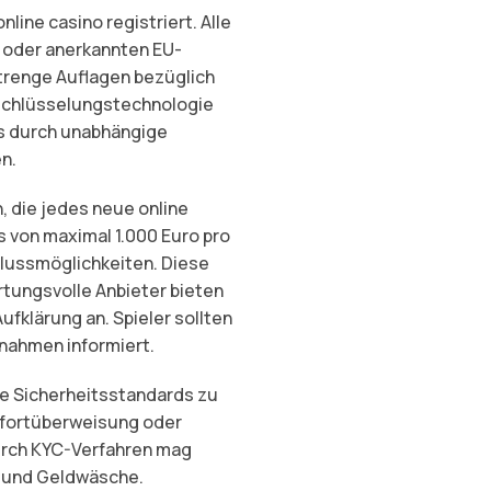
nline casino registriert. Alle
e oder anerkannten EU-
trenge Auflagen bezüglich
rschlüsselungstechnologie
s durch unabhängige
n.
 die jedes neue online
s von maximal 1.000 Euro pro
lussmöglichkeiten. Diese
tungsvolle Anbieter bieten
fklärung an. Spieler sollten
ßnahmen informiert.
re Sicherheitsstandards zu
ofortüberweisung oder
 durch KYC-Verfahren mag
g und Geldwäsche.