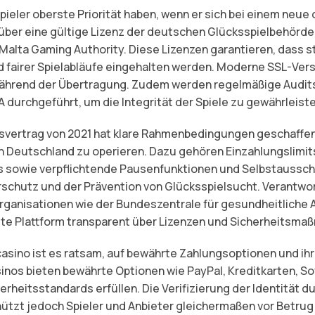
Spieler oberste Priorität haben, wenn er sich bei einem neue o
über eine gültige Lizenz der deutschen Glücksspielbehörd
alta Gaming Authority. Diese Lizenzen garantieren, dass s
d fairer Spielabläufe eingehalten werden. Moderne SSL-Ve
während der Übertragung. Zudem werden regelmäßige Audit
durchgeführt, um die Integrität der Spiele zu gewährleiste
svertrag von 2021 hat klare Rahmenbedingungen geschaffen,
in Deutschland zu operieren. Dazu gehören Einzahlungslimit
ts sowie verpflichtende Pausenfunktionen und Selbstaussch
chutz und der Prävention von Glücksspielsucht. Verantwor
ganisationen wie der Bundeszentrale für gesundheitliche Au
lte Plattform transparent über Lizenzen und Sicherheitsma
 casino ist es ratsam, auf bewährte Zahlungsoptionen und ih
inos bieten bewährte Optionen wie PayPal, Kreditkarten, S
cherheitsstandards erfüllen. Die Verifizierung der Identität
ützt jedoch Spieler und Anbieter gleichermaßen vor Betru