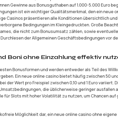
önnen Gewinne aus Bonusguthaben auf 1.000-5.000 Euro be
gungen ist ein wichtiger Qualitätsmerkmal, den ein neue o
ige Casinos präsentieren alle Konditionen übersichtlich und 
verborgene Bedingungen im Kleingedruckten. Große Beach
ames, die nicht zum Bonusumsatz zählen, sowie eventuell
es Durchlesen der Allgemeinen Geschäftsbedingungen vor de
nd Boni ohne Einzahlung effektiv nut
ebtesten Bonusformen und werden entweder als Teil des Wil
eben. Ein neue online casino bietet häufig zwischen 50 und 
 der Wert pro Freispiel zwischen 0,10 und 1 Euro variiert. Di
Umsatzbedingungen, die üblicherweise geringer ausfallen a
iele für Slots mit hoher Volatilität zu nutzen, um Chancen au
sikofreie Möglichkeit dar, ein neue online casino ohne eigen