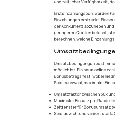
und zeitlicher Verfügbarkeit, d
Ersteinzahlungsboni werden häu
Einzahlungen erstreckt. Ein neu
der Konkurrenz abzuheben und f
geringeren Quoten belohnt, ste
berechnen, welche Einzahlungs
Umsatzbedingungen
Umsatzbedingungen bestimmen,
möglich ist. Ein neue online c
Bonusbetrags fest, wobei niedri
Spieleauswahl, maximaler Einsa
Umsatzfaktor zwischen 30x und
Maximaler Einsatz pro Runde li
Zeitfenster für Bonusumsatz b
Spielgewichtung variiert stark