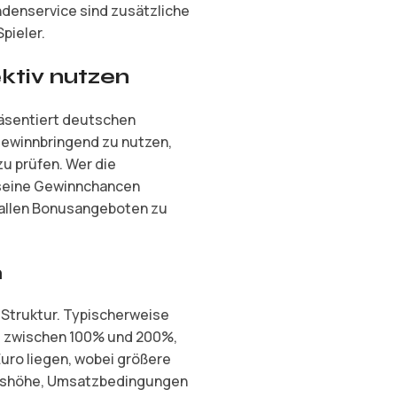
denservice sind zusätzliche
pieler.
ktiv nutzen
räsentiert deutschen
gewinnbringend zu nutzen,
zu prüfen. Wer die
 seine Gewinnchancen
 allen Bonusangeboten zu
n
r Struktur. Typischerweise
ft zwischen 100% und 200%,
Euro liegen, wobei größere
nushöhe, Umsatzbedingungen