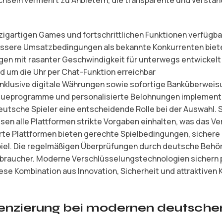
nzigartigen Games und fortschrittlichen Funktionen verfügba
ssere Umsatzbedingungen als bekannte Konkurrenten biet
n mit rasanter Geschwindigkeit für unterwegs entwickelt
 um die Uhr per Chat-Funktion erreichbar
nklusive digitale Währungen sowie sofortige Banküberweisu
reueprogramme und personalisierte Belohnungen implementi
deutsche Spieler eine entscheidende Rolle bei der Auswahl. S
en alle Plattformen strikte Vorgaben einhalten, was das Ver
ierte Plattformen bieten gerechte Spielbedingungen, sicher
iel. Die regelmäßigen Überprüfungen durch deutsche Behör
rbraucher. Moderne Verschlüsselungstechnologien sichern 
iese Kombination aus Innovation, Sicherheit und attraktiven
zenzierung bei modernen deutsche