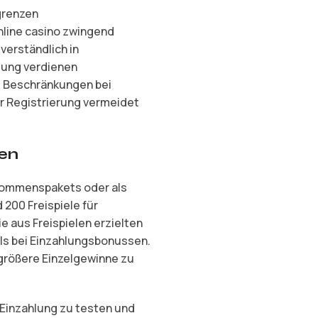
grenzen
nline casino zwingend
verständlich in
tung verdienen
e Beschränkungen bei
r Registrierung vermeidet
zen
lkommenspakets oder als
200 Freispiele für
e aus Freispielen erzielten
ls bei Einzahlungsbonussen.
f größere Einzelgewinne zu
e Einzahlung zu testen und