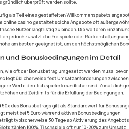
as gründlich überprüft werden sollte.
fig als Teil eines gestaffelten Willkommenspakets angebot
e online casino gestaltet solche Angebote oft außergewöhnli
rische Nutzer langfristig zu binden. Die weiteren Einzahlu
llen jedoch zusätzliche Freispiele oder Rückerstattungsang
höhe am besten geeignet ist, um den höchstmöglichen Bonu
 und Bonusbedingungen im Detail
 wie oft der Bonusbetrag umgesetzt werden muss, bevor
asino legt üblicherweise fest Umsatzanforderungen zwische
gere Werte deutlich spielerfreundlicher sind. Zusätzlich gel
tzhöhen und Zeitlimits für die Erfüllung der Bedingungen.
 50x des Bonusbetrags gilt als Standardwert für Bonusan
egt meist bei 5 Euro während aktiven Bonusbedingungen
eträgt typischerweise 30 Tage ab Aktivierung des Angebots
: Slots zählen 100%, Tischspiele oft nur 10-20% zum Umsatz