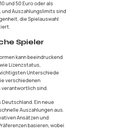
0 und 50 Euro oder als
, und Auszahlungslimits sind
genheit, die Spielauswahl
iert.
che Spieler
tformen kann beeindruckend
 wie Lizenzstatus,
wichtigsten Unterschiede
ie verschiedenen
verantwortlich sind.
s Deutschland. Ein neue
 schnelle Auszahlungen aus.
ovativen Ansätzen und
 Präferenzen basieren, wobei