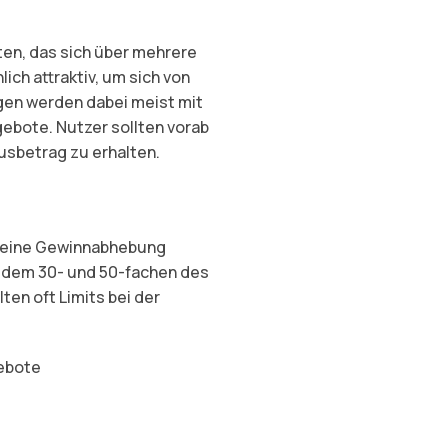
en, das sich über mehrere
ch attraktiv, um sich von
ngen werden dabei meist mit
ebote. Nutzer sollten vorab
sbetrag zu erhalten.
 eine Gewinnabhebung
n dem 30- und 50-fachen des
ten oft Limits bei der
gebote