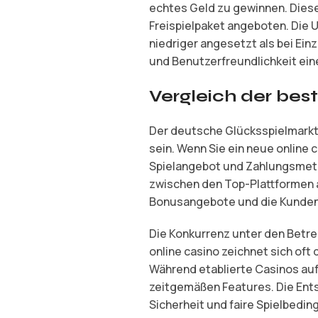
echtes Geld zu gewinnen. Diese
Freispielpaket angeboten. Die 
niedriger angesetzt als bei Ei
und Benutzerfreundlichkeit ein
Vergleich der bes
Der deutsche Glücksspielmarkt 
sein. Wenn Sie ein neue online 
Spielangebot und Zahlungsmeth
zwischen den Top-Plattformen 
Bonusangebote und die Kundense
Die Konkurrenz unter den Betre
online casino zeichnet sich of
Während etablierte Casinos auf
zeitgemäßen Features. Die Entsc
Sicherheit und faire Spielbedi