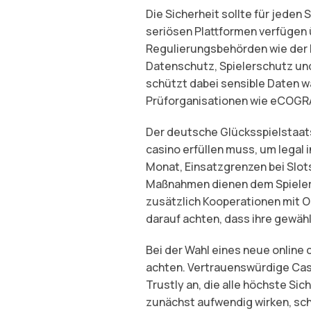
Die Sicherheit sollte für jeden 
seriösen Plattformen verfügen 
Regulierungsbehörden wie der M
Datenschutz, Spielerschutz un
schützt dabei sensible Daten 
Prüforganisationen wie eCOGRA 
Der deutsche Glücksspielstaat
casino erfüllen muss, um legal 
Monat, Einsatzgrenzen bei Slo
Maßnahmen dienen dem Spielers
zusätzlich Kooperationen mit Or
darauf achten, dass ihre gewäh
Bei der Wahl eines neue online
achten. Vertrauenswürdige Cas
Trustly an, die alle höchste Si
zunächst aufwendig wirken, sch