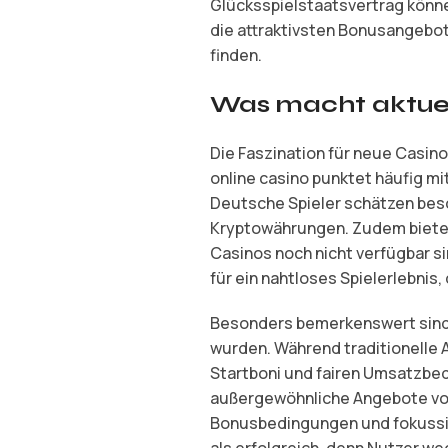
Glücksspielstaatsvertrag können 
die attraktivsten Bonusangebote
finden.
Was macht aktuell
Die Faszination für neue Casin
online casino punktet häufig mi
Deutsche Spieler schätzen bes
Kryptowährungen. Zudem bieten d
Casinos noch nicht verfügbar 
für ein nahtloses Spielerlebnis
Besonders bemerkenswert sind 
wurden. Während traditionelle A
Startboni und fairen Umsatzbed
außergewöhnliche Angebote vom 
Bonusbedingungen und fokussier
als erfolgreich, denn Nutzer w