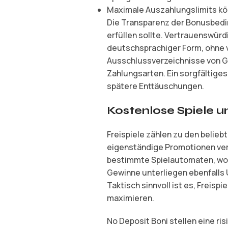
Maximale Auszahlungslimits k
Die Transparenz der Bonusbedin
erfüllen sollte. Vertrauenswürd
deutschsprachiger Form, ohne 
Ausschlussverzeichnisse von G
Zahlungsarten. Ein sorgfältig
spätere Enttäuschungen.
Kostenlose Spiele u
Freispiele zählen zu den beli
eigenständige Promotionen verg
bestimmte Spielautomaten, wobei
Gewinne unterliegen ebenfalls 
Taktisch sinnvoll ist es, Freisp
maximieren.
No Deposit Boni stellen eine ri