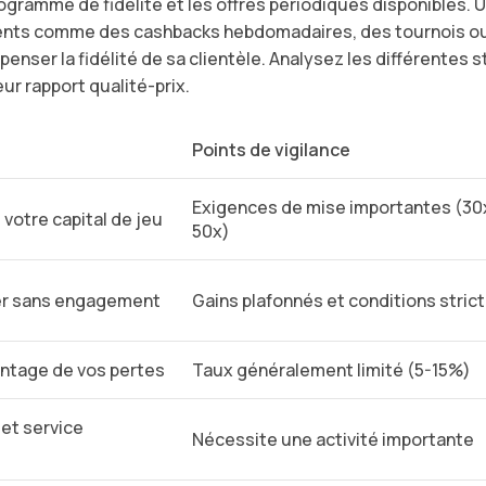
ramme de fidélité et les offres périodiques disponibles. Un
rrents comme des cashbacks hebdomadaires, des tournois o
nser la fidélité de sa clientèle. Analysez les différentes s
ur rapport qualité-prix.
Points de vigilance
Exigences de mise importantes (30
votre capital de jeu
50x)
ouer sans engagement
Gains plafonnés et conditions stric
ntage de vos pertes
Taux généralement limité (5-15%)
et service
Nécessite une activité importante