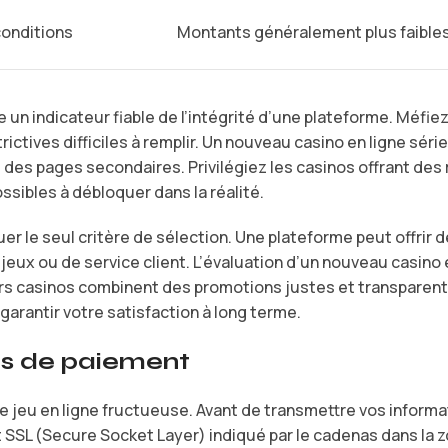
conditions
Montants généralement plus faible
n indicateur fiable de l’intégrité d’une plateforme. Méfiez
ictives difficiles à remplir. Un nouveau casino en ligne séri
ns des pages secondaires. Privilégiez les casinos offrant
sibles à débloquer dans la réalité.
er le seul critère de sélection. Une plateforme peut offrir
 jeux ou de service client. L’évaluation d’un nouveau casino
rs casinos combinent des promotions justes et transparent
garantir votre satisfaction à long terme.
es de paiement
de jeu en ligne fructueuse. Avant de transmettre vos inform
t SSL (Secure Socket Layer) indiqué par le cadenas dans la 