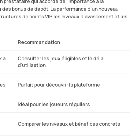
 prestataire qui accorde de l’importance à la
u des bonus de dépôt. La performance d’un nouveau
tructures de points VIP, les niveaux d’avancement et les
Recommandation
x à
Consulter les jeux éligibles et le délai
d’utilisation
tes
Parfait pour découvrir la plateforme
Idéal pour les joueurs réguliers
Comparer les niveaux et bénéfices concrets