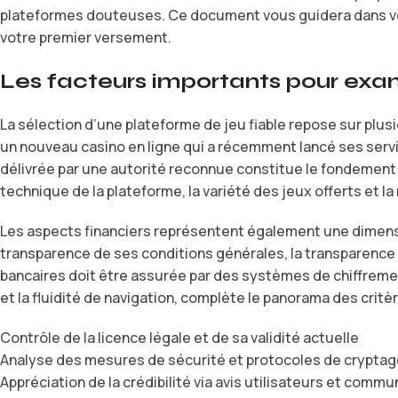
plateformes douteuses. Ce document vous guidera dans votr
votre premier versement.
Les facteurs importants pour exam
La sélection d’une plateforme de jeu fiable repose sur plus
un nouveau casino en ligne qui a récemment lancé ses service
délivrée par une autorité reconnue constitue le fondement 
technique de la plateforme, la variété des jeux offerts et 
Les aspects financiers représentent également une dimensio
transparence de ses conditions générales, la transparence 
bancaires doit être assurée par des systèmes de chiffrement
et la fluidité de navigation, complète le panorama des critè
Contrôle de la licence légale et de sa validité actuelle
Analyse des mesures de sécurité et protocoles de cryptage
Appréciation de la crédibilité via avis utilisateurs et comm