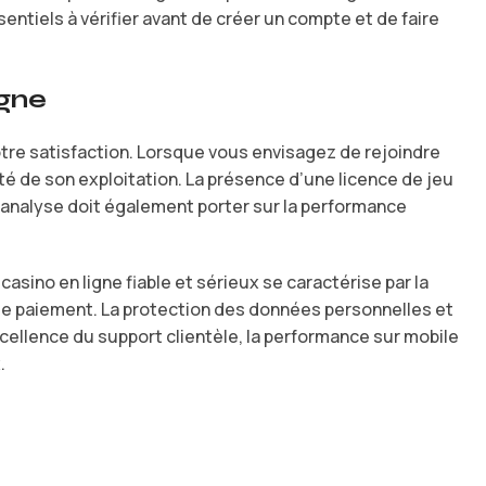
iels à vérifier avant de créer un compte et de faire
igne
otre satisfaction. Lorsque vous envisagez de rejoindre
ité de son exploitation. La présence d’une licence de jeu
’analyse doit également porter sur la performance
ino en ligne fiable et sérieux se caractérise par la
 de paiement. La protection des données personnelles et
cellence du support clientèle, la performance sur mobile
.