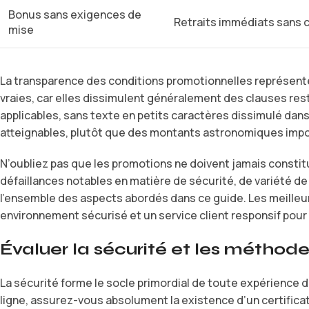
Bonus sans exigences de
Retraits immédiats sans 
mise
La transparence des conditions promotionnelles représente u
vraies, car elles dissimulent généralement des clauses restr
applicables, sans texte en petits caractères dissimulé da
atteignables, plutôt que des montants astronomiques impos
N’oubliez pas que les promotions ne doivent jamais constitu
défaillances notables en matière de sécurité, de variété de
l’ensemble des aspects abordés dans ce guide. Les meilleu
environnement sécurisé et un service client responsif pour 
Évaluer la sécurité et les méthod
La sécurité forme le socle primordial de toute expérience 
ligne, assurez-vous absolument la existence d’un certifica