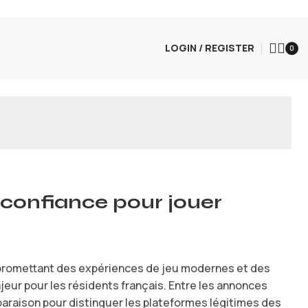
LOGIN / REGISTER
0
 confiance pour jouer
s promettant des expériences de jeu modernes et des
ajeur pour les résidents français. Entre les annonces
araison pour distinguer les plateformes légitimes des