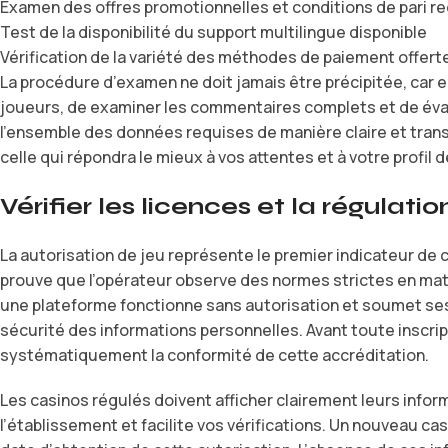
Examen des offres promotionnelles et conditions de pari r
Test de la disponibilité du support multilingue disponible
Vérification de la variété des méthodes de paiement offert
La procédure d’examen ne doit jamais être précipitée, car 
joueurs, de examiner les commentaires complets et de éval
l’ensemble des données requises de manière claire et trans
celle qui répondra le mieux à vos attentes et à votre profil d
Vérifier les licences et la régulati
La autorisation de jeu représente le premier indicateur de 
prouve que l’opérateur observe des normes strictes en mati
une plateforme fonctionne sans autorisation et soumet ses 
sécurité des informations personnelles. Avant toute inscrip
systématiquement la conformité de cette accréditation.
Les casinos régulés doivent afficher clairement leurs info
l’établissement et facilite vos vérifications. Un nouveau ca