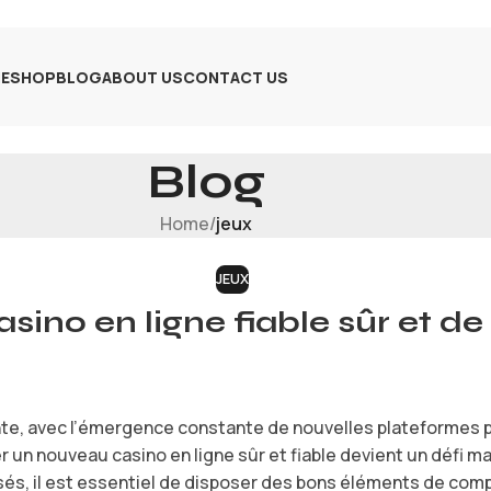
E
SHOP
BLOG
ABOUT US
CONTACT US
Blog
Home
/
jeux
JEUX
ino en ligne fiable sûr et de
rante, avec l’émergence constante de nouvelles plateforme
er un nouveau casino en ligne sûr et fiable devient un défi m
és, il est essentiel de disposer des bons éléments de comp