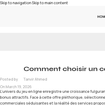
Skip to navigation
Skip to main content
HOM
Comment choisir un cas
Posted by
Tanvir Ahmed
On March 19, 2026
L’univers du jeu en ligne enregistre une croissance fulgu
bonus attractifs. Face à cette offre pléthorique, sélectionn
commerciales séduisantes et la réalité des services propos