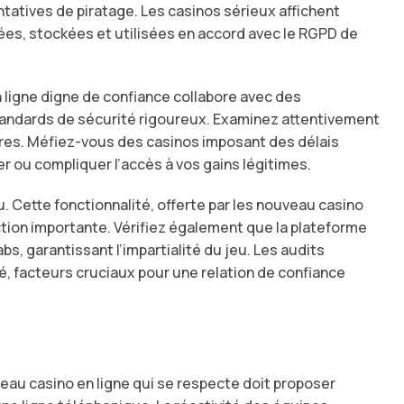
atives de piratage. Les casinos sérieux affichent
es, stockées et utilisées en accord avec le RGPD de
 ligne digne de confiance collabore avec des
 standards de sécurité rigoureux. Examinez attentivement
eures. Méfiez-vous des casinos imposant des délais
r ou compliquer l’accès à vos gains légitimes.
. Cette fonctionnalité, offerte par les nouveau casino
ction importante. Vérifiez également que la plateforme
 garantissant l’impartialité du jeu. Les audits
té, facteurs cruciaux pour une relation de confiance
uveau casino en ligne qui se respecte doit proposer