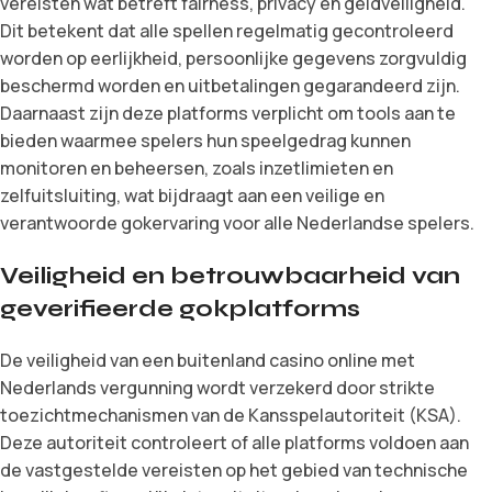
vereisten wat betreft fairness, privacy en geldveiligheid.
Dit betekent dat alle spellen regelmatig gecontroleerd
worden op eerlijkheid, persoonlijke gegevens zorgvuldig
beschermd worden en uitbetalingen gegarandeerd zijn.
Daarnaast zijn deze platforms verplicht om tools aan te
bieden waarmee spelers hun speelgedrag kunnen
monitoren en beheersen, zoals inzetlimieten en
zelfuitsluiting, wat bijdraagt aan een veilige en
verantwoorde gokervaring voor alle Nederlandse spelers.
Veiligheid en betrouwbaarheid van
geverifieerde gokplatforms
De veiligheid van een buitenland casino online met
Nederlands vergunning wordt verzekerd door strikte
toezichtmechanismen van de Kansspelautoriteit (KSA).
Deze autoriteit controleert of alle platforms voldoen aan
de vastgestelde vereisten op het gebied van technische