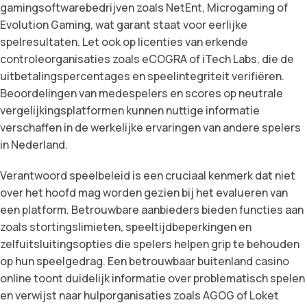
gamingsoftwarebedrijven zoals NetEnt, Microgaming of
Evolution Gaming, wat garant staat voor eerlijke
spelresultaten. Let ook op licenties van erkende
controleorganisaties zoals eCOGRA of iTech Labs, die de
uitbetalingspercentages en speelintegriteit verifiëren.
Beoordelingen van medespelers en scores op neutrale
vergelijkingsplatformen kunnen nuttige informatie
verschaffen in de werkelijke ervaringen van andere spelers
in Nederland.
Verantwoord speelbeleid is een cruciaal kenmerk dat niet
over het hoofd mag worden gezien bij het evalueren van
een platform. Betrouwbare aanbieders bieden functies aan
zoals stortingslimieten, speeltijdbeperkingen en
zelfuitsluitingsopties die spelers helpen grip te behouden
op hun speelgedrag. Een betrouwbaar buitenland casino
online toont duidelijk informatie over problematisch spelen
en verwijst naar hulporganisaties zoals AGOG of Loket