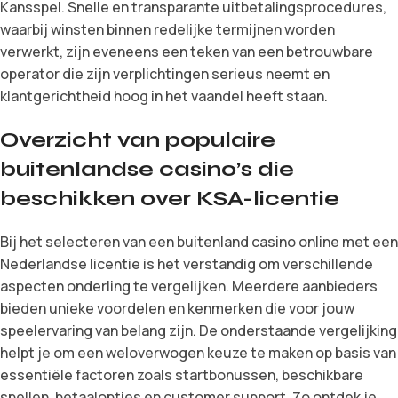
Kansspel. Snelle en transparante uitbetalingsprocedures,
waarbij winsten binnen redelijke termijnen worden
verwerkt, zijn eveneens een teken van een betrouwbare
operator die zijn verplichtingen serieus neemt en
klantgerichtheid hoog in het vaandel heeft staan.
Overzicht van populaire
buitenlandse casino’s die
beschikken over KSA-licentie
Bij het selecteren van een buitenland casino online met een
Nederlandse licentie is het verstandig om verschillende
aspecten onderling te vergelijken. Meerdere aanbieders
bieden unieke voordelen en kenmerken die voor jouw
speelervaring van belang zijn. De onderstaande vergelijking
helpt je om een weloverwogen keuze te maken op basis van
essentiële factoren zoals startbonussen, beschikbare
spellen, betaalopties en customer support. Zo ontdek je