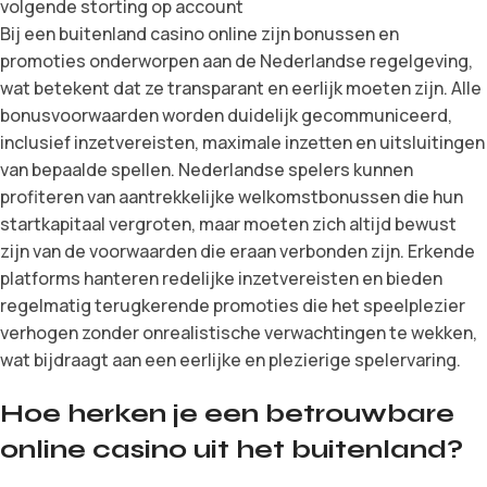
volgende storting op account
Bij een buitenland casino online zijn bonussen en
promoties onderworpen aan de Nederlandse regelgeving,
wat betekent dat ze transparant en eerlijk moeten zijn. Alle
bonusvoorwaarden worden duidelijk gecommuniceerd,
inclusief inzetvereisten, maximale inzetten en uitsluitingen
van bepaalde spellen. Nederlandse spelers kunnen
profiteren van aantrekkelijke welkomstbonussen die hun
startkapitaal vergroten, maar moeten zich altijd bewust
zijn van de voorwaarden die eraan verbonden zijn. Erkende
platforms hanteren redelijke inzetvereisten en bieden
regelmatig terugkerende promoties die het speelplezier
verhogen zonder onrealistische verwachtingen te wekken,
wat bijdraagt aan een eerlijke en plezierige spelervaring.
Hoe herken je een betrouwbare
online casino uit het buitenland?