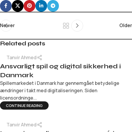
Newer
Older
Related posts
Tanvir Ahmed
Ansvarligt spil og digital sikkerhed i
Danmark
Spillemarkedet i Danmark har gennemgået betydelige
ændringer i takt med digitaliseringen. Siden
licensordninge...
CONTINUE READING
Tanvir Ahmed