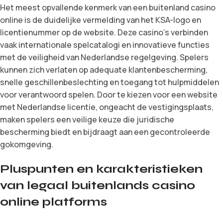
Het meest opvallende kenmerk van een buitenland casino
online is de duidelijke vermelding van het KSA-logo en
licentienummer op de website. Deze casino’s verbinden
vaak internationale spelcatalogi en innovatieve functies
met de veiligheid van Nederlandse regelgeving. Spelers
kunnen zich verlaten op adequate klantenbescherming,
snelle geschillenbeslechting en toegang tot hulpmiddelen
voor verantwoord spelen. Door te kiezen voor een website
met Nederlandse licentie, ongeacht de vestigingsplaats,
maken spelers een veilige keuze die juridische
bescherming biedt en bijdraagt aan een gecontroleerde
gokomgeving.
Pluspunten en karakteristieken
van legaal buitenlands casino
online platforms