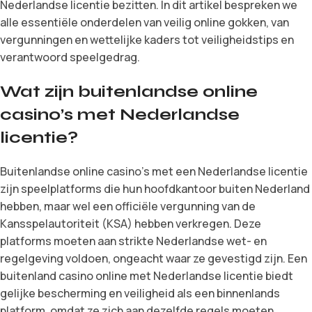
Nederlandse licentie bezitten. In dit artikel bespreken we
alle essentiële onderdelen van veilig online gokken, van
vergunningen en wettelijke kaders tot veiligheidstips en
verantwoord speelgedrag.
Wat zijn buitenlandse online
casino’s met Nederlandse
licentie?
Buitenlandse online casino’s met een Nederlandse licentie
zijn speelplatforms die hun hoofdkantoor buiten Nederland
hebben, maar wel een officiële vergunning van de
Kansspelautoriteit (KSA) hebben verkregen. Deze
platforms moeten aan strikte Nederlandse wet- en
regelgeving voldoen, ongeacht waar ze gevestigd zijn. Een
buitenland casino online met Nederlandse licentie biedt
gelijke bescherming en veiligheid als een binnenlands
platform, omdat ze zich aan dezelfde regels moeten