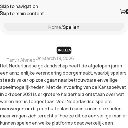
Skip to navigation
Skip to main content
Blog
Home
/
Spellen
SPELLEN
On March 19, 2026
Tanvir Ahmed
Het Nederlandse goklandschap heeft de afgelopen jaren
een aanzienlijke verandering doorgemaakt, waarbij spelers
steeds vaker op zoek gaan naar betrouwbare en veilige
speelmogelijkheden. Met de invoering van de Kansspelwet
in oktober 2021 is er grotere helderheid ontstaan over wat
wel en niet is toegestaan. Veel Nederlandse spelers
overwegen om bij een buitenland casino online te spelen,
maar vragen zich terecht af hoe ze dit op een veilige manier
kunnen spelen en welke platforms daadwerkelijk een