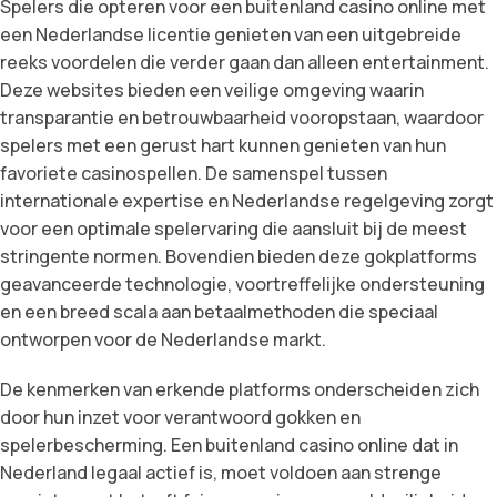
Spelers die opteren voor een buitenland casino online met
een Nederlandse licentie genieten van een uitgebreide
reeks voordelen die verder gaan dan alleen entertainment.
Deze websites bieden een veilige omgeving waarin
transparantie en betrouwbaarheid vooropstaan, waardoor
spelers met een gerust hart kunnen genieten van hun
favoriete casinospellen. De samenspel tussen
internationale expertise en Nederlandse regelgeving zorgt
voor een optimale spelervaring die aansluit bij de meest
stringente normen. Bovendien bieden deze gokplatforms
geavanceerde technologie, voortreffelijke ondersteuning
en een breed scala aan betaalmethoden die speciaal
ontworpen voor de Nederlandse markt.
De kenmerken van erkende platforms onderscheiden zich
door hun inzet voor verantwoord gokken en
spelerbescherming. Een buitenland casino online dat in
Nederland legaal actief is, moet voldoen aan strenge