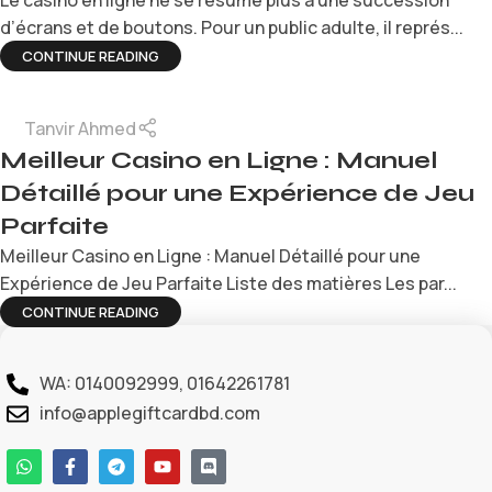
Le casino en ligne ne se résume plus à une succession
d’écrans et de boutons. Pour un public adulte, il représ...
CONTINUE READING
Tanvir Ahmed
Meilleur Casino en Ligne : Manuel
Détaillé pour une Expérience de Jeu
Parfaite
Meilleur Casino en Ligne : Manuel Détaillé pour une
Expérience de Jeu Parfaite Liste des matières Les par...
CONTINUE READING
WA: 0140092999, 01642261781
info@applegiftcardbd.com