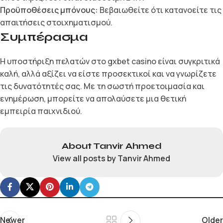
Προϋποθέσεις μπόνους:
Βεβαιωθείτε ότι κατανοείτε τις
απαιτήσεις στοιχηματισμού.
Συμπέρασμα
Η υποστήριξη πελατών στο gxbet casino είναι συγκριτικά
καλή, αλλά αξίζει να είστε προσεκτικοί και να γνωρίζετε
τις δυνατότητές σας. Με τη σωστή προετοιμασία και
ενημέρωση, μπορείτε να απολαύσετε μια θετική
εμπειρία παιχνιδιού.
About Tanvir Ahmed
View all posts by Tanvir Ahmed
Newer
Older