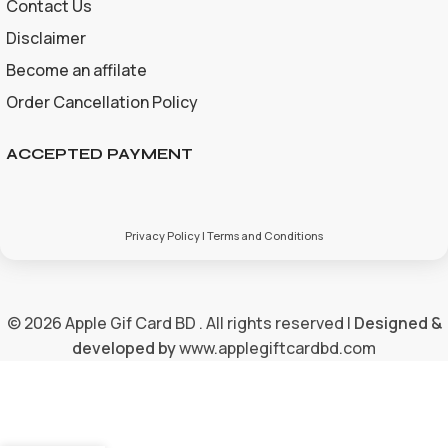
Contact Us
Disclaimer
Become an affilate
Order Cancellation Policy
ACCEPTED PAYMENT
Privacy Policy | Terms and Conditions
© 2026 Apple Gif Card BD . All rights reserved |
Designed &
developed by
www.applegiftcardbd.com