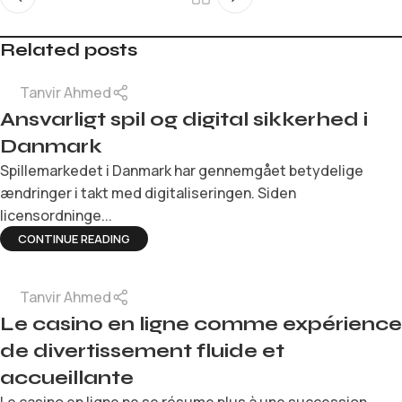
Related posts
Tanvir Ahmed
Ansvarligt spil og digital sikkerhed i
Danmark
Spillemarkedet i Danmark har gennemgået betydelige
ændringer i takt med digitaliseringen. Siden
licensordninge...
CONTINUE READING
Tanvir Ahmed
Le casino en ligne comme expérience
de divertissement fluide et
accueillante