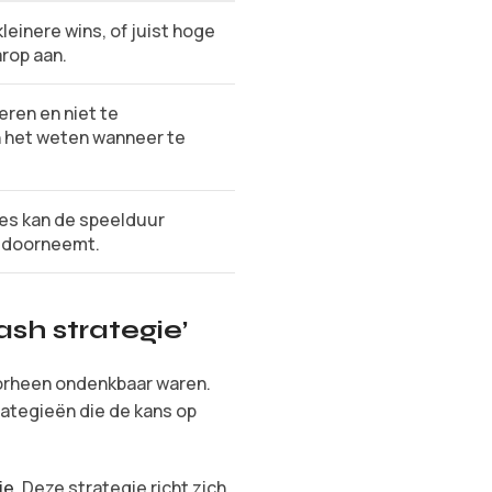
leinere wins, of juist hoge
arop aan.
eren en niet te
n het weten wanneer te
es kan de speelduur
d doorneemt.
ash strategie’
óórheen ondenkbaar waren.
rategieën die de kans op
ie
. Deze strategie richt zich