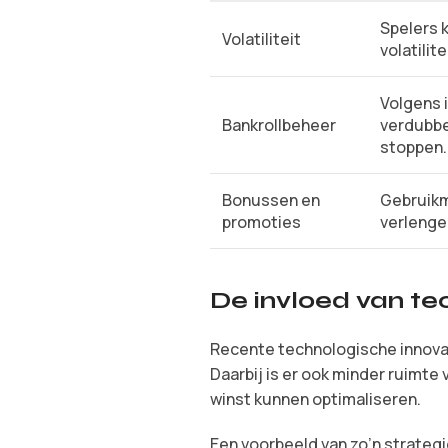
Spelers k
Volatiliteit
volatilit
Volgens 
Bankrollbeheer
verdubbe
stoppen.
Bonussen en
Gebruikm
promoties
verlenge
De invloed van tec
Recente technologische innova
Daarbij is er ook minder ruimte
winst kunnen optimaliseren.
Een voorbeeld van zo’n strateg