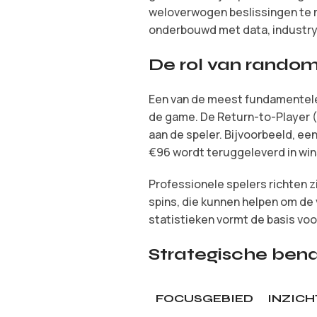
weloverwogen beslissingen te ma
onderbouwd met data, industry 
De rol van randomn
Een van de meest fundamentele 
de game. De
Return-to-Player 
aan de speler. Bijvoorbeeld, ee
€96 wordt teruggeleverd in win
Professionele spelers richten 
spins, die kunnen helpen om de 
statistieken vormt de basis vo
Strategische benad
FOCUSGEBIED
INZICH