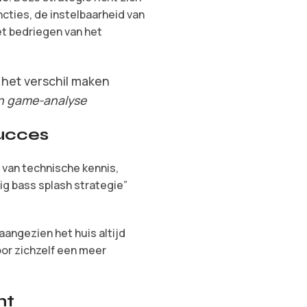
ties, de instelbaarheid van
et bedriegen van het
 het verschil maken
en game-analyse
succes
 van technische kennis,
big bass splash strategie”
aangezien het huis altijd
or zichzelf een meer
ht