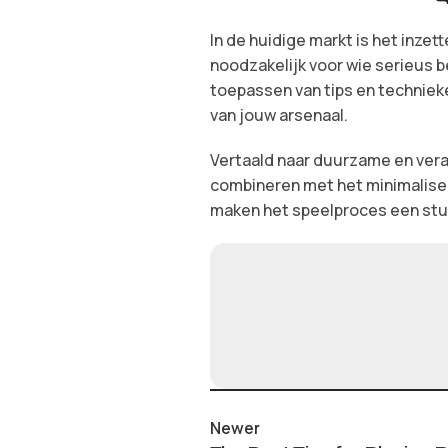
In de huidige markt is het inze
noodzakelijk voor wie serieus b
toepassen van tips en techniek
van jouw arsenaal.
Vertaald naar duurzame en vera
combineren met het minimaliseren
maken het speelproces een stuk
Newer