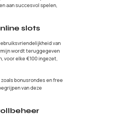
gen aan succesvol spelen,
nline slots
ebruiksvriendelijkheid van
ermijn wordt teruggegeven
, voor elke €100 ingezet,
, zoals bonusrondes en free
 begrijpen van deze
rollbeheer