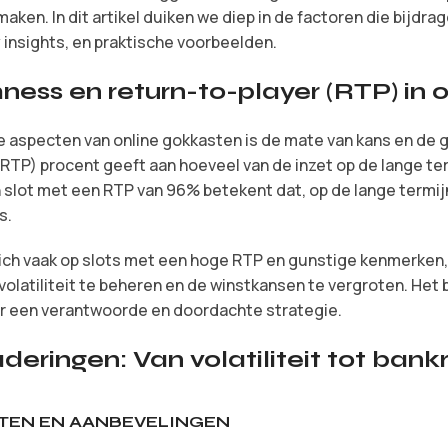
ken. In dit artikel duiken we diep in de factoren die bijdra
insights, en praktische voorbeelden.
ess en return-to-player (RTP) in o
aspecten van online gokkasten is de mate van kans en de g
(RTP)
procent geeft aan hoeveel van de inzet op de lange t
n slot met een RTP van 96% betekent dat, op de lange termijn
s.
zich vaak op slots met een hoge RTP en gunstige kenmerken
volatiliteit te beheren en de winstkansen te vergroten. Het
or een verantwoorde en doordachte strategie.
eringen: Van volatiliteit tot bank
TEN EN AANBEVELINGEN