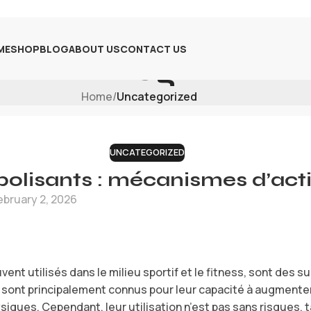
ME
SHOP
BLOG
ABOUT US
CONTACT US
Blog
Home
/
Uncategorized
UNCATEGORIZED
olisants : mécanismes d’acti
ebruary 2, 2026
vent utilisés dans le milieu sportif et le fitness, sont des
ls sont principalement connus pour leur capacité à augmente
iques. Cependant, leur utilisation n’est pas sans risques, t