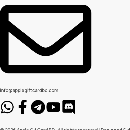
info@applegiftcardbd.com
© 2026 Apple Gif Card BD . All rights reserved |
Designed & 