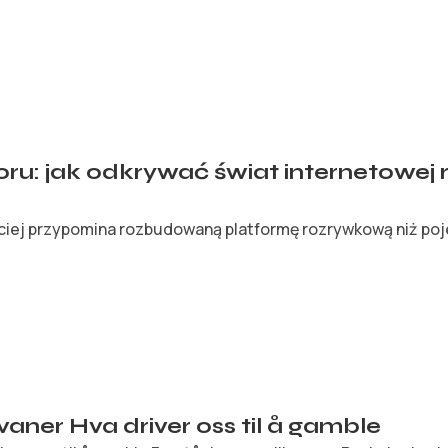
ru: jak odkrywać świat internetowej 
iej przypomina rozbudowaną platformę rozrywkową niż pojed
vaner Hva driver oss til å gamble