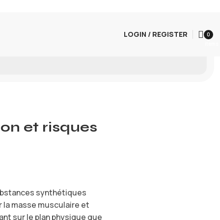
LOGIN / REGISTER
0
items
on et risques
 substances synthétiques
r la masse musculaire et
ant sur le plan physique que