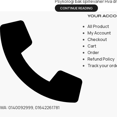
Psykologi bak spillevaner Hva dr
CONTINUE READING
YOUR ACC
All Product
My Account
Checkout
Cart
Order
Refund Policy
Track your ord
WA: 0140092999, 01642261781