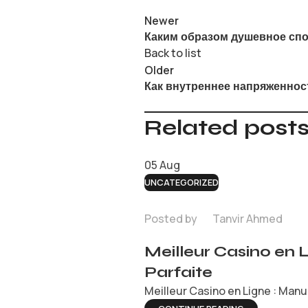
Newer
Каким образом душевное спо
Back to list
Older
Как внутреннее напряженнос
Related post
05
Aug
UNCATEGORIZED
Posted by
Tanvir Ahmed
Meilleur Casino en 
Parfaite
Meilleur Casino en Ligne : Manue