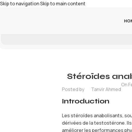
Skip to navigation
Skip to main content
HO
Stéroïdes anab
On F
Posted by
Tanvir Ahmed
Introduction
Les stéroïdes anabolisants, sou
dérivées de la testostérone. I
améliorer les performances phys