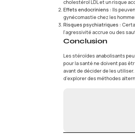
cholestérol LDL et un risque ac
Effets endocriniens :
Ils peuven
gynécomastie chez les hommes 
Risques psychiatriques :
Certa
l’agressivité accrue ou des sa
Conclusion
Les stéroïdes anabolisants peuv
pour la santé ne doivent pas êt
avant de décider de les utilise
d’explorer des méthodes alterna