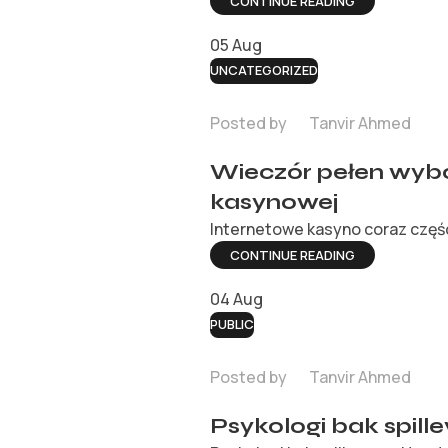
CONTINUE READING
05
Aug
UNCATEGORIZED
Posted by
Tanvir Ahmed
Wieczór pełen wybo
kasynowej
Internetowe kasyno coraz częśc
CONTINUE READING
04
Aug
PUBLIC
Posted by
Tanvir Ahmed
Psykologi bak spille