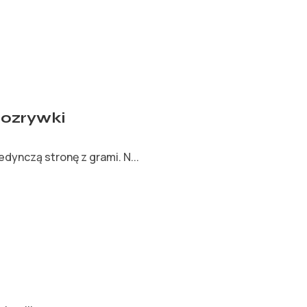
rozrywki
ynczą stronę z grami. N...