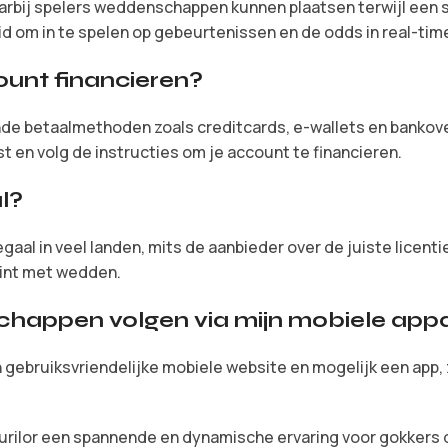
arbij spelers weddenschappen kunnen plaatsen terwijl een 
eid om in te spelen op gebeurtenissen en de odds in real-tim
ount financieren?
ende betaalmethoden zoals creditcards, e-wallets en bankove
st en volg de instructies om je account te financieren.
l?
legaal in veel landen, mits de aanbieder over de juiste licenti
gint met wedden.
schappen volgen via mijn mobiele app
 gebruiksvriendelijke mobiele website en mogelijk een app, z
urilor een spannende en dynamische ervaring voor gokkers d