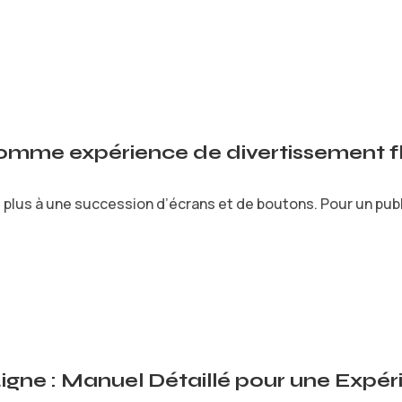
comme expérience de divertissement fl
plus à une succession d’écrans et de boutons. Pour un public
Ligne : Manuel Détaillé pour une Expé