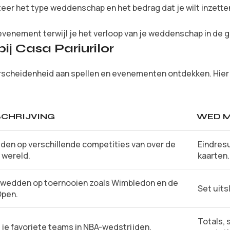
eer het type weddenschap en het bedrag dat je wilt inzett
t evenement terwijl je het verloop van je weddenschap in de 
ij Casa Pariurilor
verscheidenheid aan spellen en evenementen ontdekken. Hier
SCHRIJVING
WED M
en op verschillende competities van over de
Eindresu
 wereld.
kaarten.
 wedden op toernooien zoals Wimbledon en de
Set uits
Open.
Totals, 
 je favoriete teams in NBA-wedstrijden.