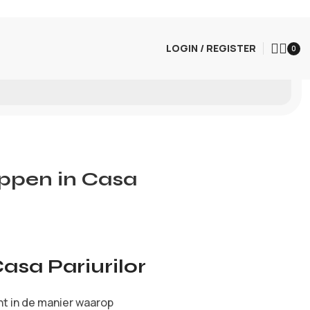
LOGIN / REGISTER
0
ppen in Casa
asa Pariurilor
ht in de manier waarop