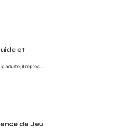
uide et
 adulte, il représ...
rience de Jeu