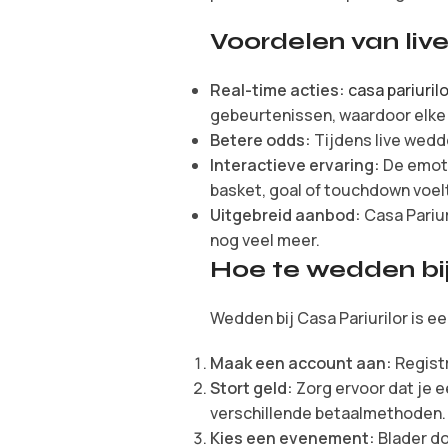
Voordelen van li
Real-time acties:
casa pariuril
gebeurtenissen, waardoor elke
Betere odds:
Tijdens live wedd
Interactieve ervaring:
De emoti
basket, goal of touchdown voelt
Uitgebreid aanbod:
Casa Pariur
nog veel meer.
Hoe te wedden bij
Wedden bij Casa Pariurilor is e
Maak een account aan:
Registr
Stort geld:
Zorg ervoor dat je e
verschillende betaalmethoden.
Kies een evenement:
Blader do