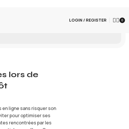
LOGIN / REGISTER
0
s lors de
ôt
 en ligne sans risquer son
iter pour optimiser ses
ntes rencontrées par les