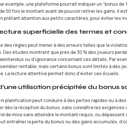
 Par exemple, une plateforme pourrait indiquer un “bonus de 
 50 fois le montant avant de pouvoir retirer les gains. Il es
 prêtant attention aux petits caractères, pour éviter les m
 lecture superficielle des termes et con
 des règles peut mener à des erreurs telles que la violati
bles. Des études montrent que près de 30 % des joueurs perd
malentendus ou d’ignorance concernant ces détails. Par exe
 sembler rentable, mais certains bonus sont limités à des jeux
e. La lecture attentive permet donc d’éviter ces écueils.
une utilisation précipitée du bonus 
 ni planification peut conduire à des pertes rapides ou à de
er dès la réception du bonus, sans connaître les exigences d
afond de mise sans atteindre le montant requis, ou dépassent 
t entraîner la perte du bonus ou des gains accumulés, d’où 