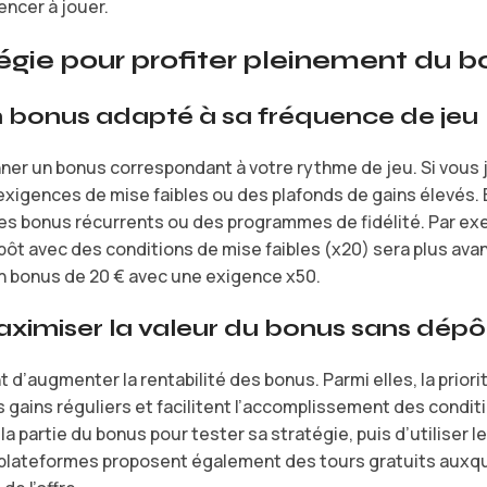
encer à jouer.
tégie pour profiter pleinement du 
 bonus adapté à sa fréquence de jeu
ner un bonus correspondant à votre rythme de jeu. Si vous
 exigences de mise faibles ou des plafonds de gains élevés. 
des bonus récurrents ou des programmes de fidélité. Par e
épôt avec des conditions de mise faibles (x20) sera plus av
n bonus de 20 € avec une exigence x50.
ximiser la valeur du bonus sans dépô
 d’augmenter la rentabilité des bonus. Parmi elles, la prior
des gains réguliers et facilitent l’accomplissement des conditi
la partie du bonus pour tester sa stratégie, puis d’utiliser 
 plateformes proposent également des tours gratuits auxquel