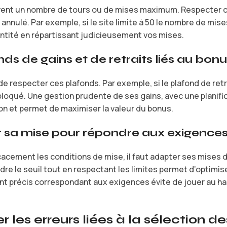
ent un nombre de tours ou de mises maximum. Respecter ces
 annulé. Par exemple, si le site limite à 50 le nombre de mise
ntité en répartissant judicieusement vos mises.
ds de gains et de retraits liés au bon
 de respecter ces plafonds. Par exemple, si le plafond de retr
 bloqué. Une gestion prudente de ses gains, avec une planific
on et permet de maximiser la valeur du bonus.
r sa mise pour répondre aux exigence
cacement les conditions de mise, il faut adapter ses mises d
re le seuil tout en respectant les limites permet d’optimis
t précis correspondant aux exigences évite de jouer au ha
r les erreurs liées à la sélection de