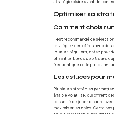
stratégie claire avant de comm
Optimiser sa stra
Comment choisir un
Il est recommandé de sélection
privilégiez des offres avec des
joueurs réguliers, optez pour 
offrant un bonus de 5 € sans d
fréquent que celle proposant u
Les astuces pour ma
Plusieurs stratégies permettent
à faible volatilité, qui offrent 
conseillé de jouer d’abord avec 
maximiser les gains. Certaines