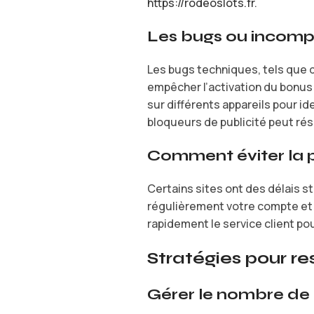
https://rodeoslots.fr
.
Les bugs ou incompa
Les bugs techniques, tels que d
empêcher l’activation du bonus o
sur différents appareils pour id
bloqueurs de publicité peut ré
Comment éviter la 
Certains sites ont des délais st
régulièrement votre compte et d
rapidement le service client po
Stratégies pour re
Gérer le nombre de 