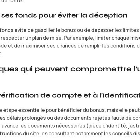
de l’offre.
ses fonds pour éviter la déception
onds évite de gaspiller le bonus ou de dépasser les limites 
 respecter un plan de mise. Par exemple, limiter chaque mise 
ode et de maximiser ses chances de remplir les conditions d
.
ques qui peuvent compromettre l’ut
vérification de compte et à l’identifica
ne étape essentielle pour bénéficier du bonus, mais elle peu
s délais prolongés ou des documents rejetés faute de confo
avance les documents nécessaires (pièce d’identité, justifi
tructions du site, en consultant notamment les conseils di