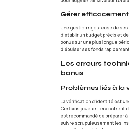
pour augmenter la valeur totale 
Gérer efficacement 
Une gestion rigoureuse de ses f
d’établir un budget précis et de
bonus sur une plus longue péri
d’épuiser ses fonds rapidement
Les erreurs techni
bonus
Problèmes liés à la 
La vérification d’identité est u
Certains joueurs rencontrent de
est recommandé de préparer à l’
suivre scrupuleusement les ins