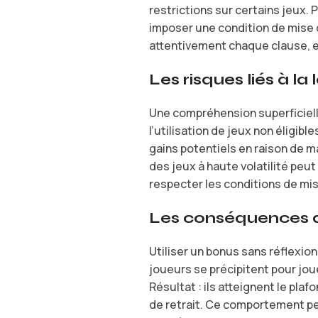
restrictions sur certains jeux.
imposer une condition de mise de
attentivement chaque clause, en
Les risques liés à la
Une compréhension superficielle
l’utilisation de jeux non éligi
gains potentiels en raison de 
des jeux à haute volatilité peut
respecter les conditions de mis
Les conséquences d’
Utiliser un bonus sans réflexion
joueurs se précipitent pour jou
Résultat : ils atteignent le pl
de retrait. Ce comportement peu