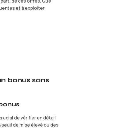
 parti de ces offres. Que
uentes et à exploiter
’un bonus sans
 bonus
cial de vérifier en détail
 seuil de mise élevé ou des