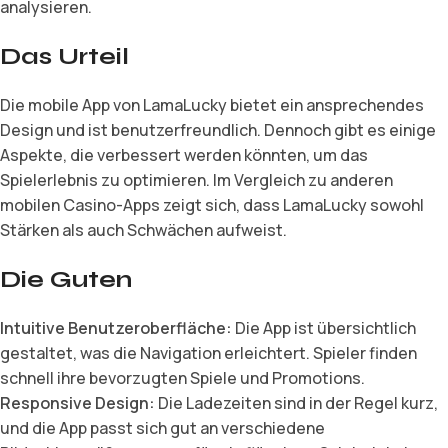
analysieren.
Das Urteil
Die mobile App von LamaLucky bietet ein ansprechendes
Design und ist benutzerfreundlich. Dennoch gibt es einige
Aspekte, die verbessert werden könnten, um das
Spielerlebnis zu optimieren. Im Vergleich zu anderen
mobilen Casino-Apps zeigt sich, dass LamaLucky sowohl
Stärken als auch Schwächen aufweist.
Die Guten
Intuitive Benutzeroberfläche:
Die App ist übersichtlich
gestaltet, was die Navigation erleichtert. Spieler finden
schnell ihre bevorzugten Spiele und Promotions.
Responsive Design:
Die Ladezeiten sind in der Regel kurz,
und die App passt sich gut an verschiedene