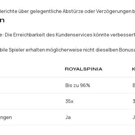
Berichte über gelegentliche Abstürze oder Verzögerungen b
en
e:
Die Erreichbarkeit des Kundenservices könnte verbesser
ile Spieler erhalten möglicherweise nicht dieselben Bonu
ROYALSPINIA
Bis zu 96%
35x
ungen
Ja