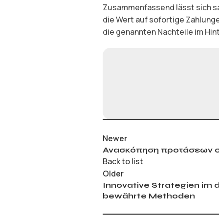
Zusammenfassend lässt sich sage
die Wert auf sofortige Zahlung
die genannten Nachteile im Hint
Newer
Ανασκόπηση προτάσεων στ
Back to list
Older
Innovative Strategien im 
bewährte Methoden