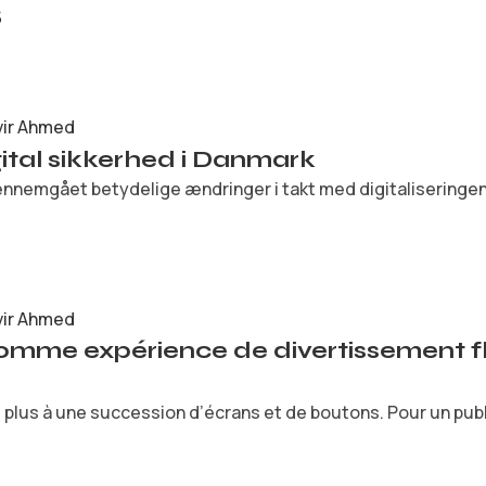
s
vir Ahmed
igital sikkerhed i Danmark
nnemgået betydelige ændringer i takt med digitaliseringen.
vir Ahmed
comme expérience de divertissement fl
plus à une succession d’écrans et de boutons. Pour un public