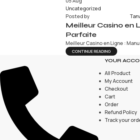
05
Aug
Uncategorized
Posted by
Tan
Meilleur Casino en 
Parfaite
Meilleur Casino en Ligne : Manue
CONTINUE READING
YOUR ACC
All Product
My Account
Checkout
Cart
Order
Refund Policy
Track your ord