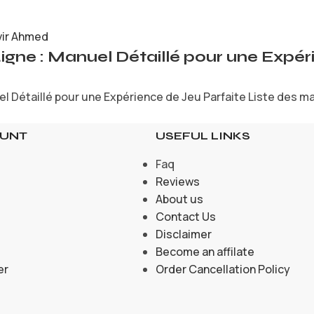
vir Ahmed
Ligne : Manuel Détaillé pour une Expé
l Détaillé pour une Expérience de Jeu Parfaite Liste des mat
OUNT
USEFUL LINKS
Faq
Reviews
About us
Contact Us
Disclaimer
Become an affilate
er
Order Cancellation Policy