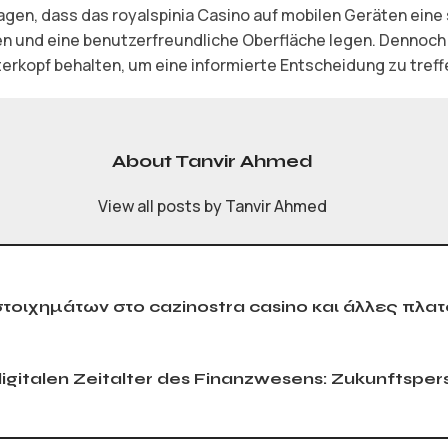
n, dass das royalspinia Casino auf mobilen Geräten eine so
en und eine benutzerfreundliche Oberfläche legen. Dennoch 
erkopf behalten, um eine informierte Entscheidung zu treff
About Tanvir Ahmed
View all posts by Tanvir Ahmed
οιχημάτων στο cazinostra casino και άλλες πλ
digitalen Zeitalter des Finanzwesens: Zukunftspe