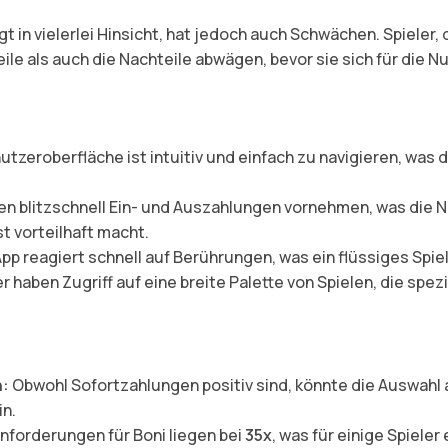
t in vielerlei Hinsicht, hat jedoch auch Schwächen. Spieler,
teile als auch die Nachteile abwägen, bevor sie sich für die 
utzeroberfläche ist intuitiv und einfach zu navigieren, was
en blitzschnell Ein- und Auszahlungen vornehmen, was die 
 vorteilhaft macht.
pp reagiert schnell auf Berührungen, was ein flüssiges Spiel
 haben Zugriff auf eine breite Palette von Spielen, die spezi
:
Obwohl Sofortzahlungen positiv sind, könnte die Auswahl
in.
nforderungen für Boni liegen bei
35x
, was für einige Spiele