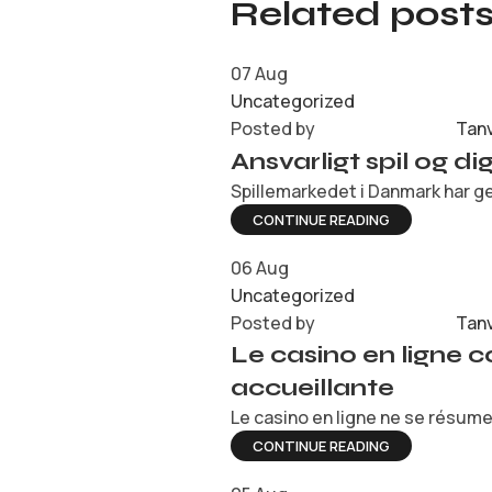
Related post
07
Aug
Uncategorized
Posted by
Tan
Ansvarligt spil og d
Spillemarkedet i Danmark har ge
CONTINUE READING
06
Aug
Uncategorized
Posted by
Tan
Le casino en ligne 
accueillante
Le casino en ligne ne se résume 
CONTINUE READING