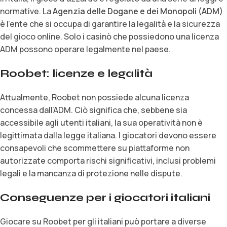
normative. La
Agenzia delle Dogane e dei Monopoli (ADM)
è l’ente che si occupa di garantire la legalità e la sicurezza
del gioco online. Solo i casinò che possiedono una licenza
ADM possono operare legalmente nel paese.
Roobet: licenze e legalità
Attualmente, Roobet non possiede alcuna licenza
concessa dall’ADM. Ciò significa che, sebbene sia
accessibile agli utenti italiani, la sua operatività non è
legittimata dalla legge italiana. I giocatori devono essere
consapevoli che scommettere su piattaforme non
autorizzate comporta rischi significativi, inclusi problemi
legali e la mancanza di protezione nelle dispute.
Conseguenze per i giocatori italiani
Giocare su Roobet per gli italiani può portare a diverse