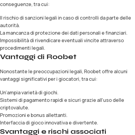
conseguenze, tra cui:
Il rischio di sanzioni legali in caso di controlli da parte delle
autorità.
La mancanza di protezione dei dati personali e finanziari.
Impossibilità di rivendicare eventuali vincite attraverso
procedimenti legali.
Vantaggi di Roobet
Nonostante le preoccupazioni legali, Roobet offre alcuni
vantaggi significativi per i giocatori, tra cui:
Un’ampia varietà di giochi.
Sistemi di pagamento rapidi e sicuri grazie all’uso delle
criptovalute.
Promozioni e bonus allettanti.
Interfaccia di gioco innovativa e divertente.
Svantaggi e rischi associati