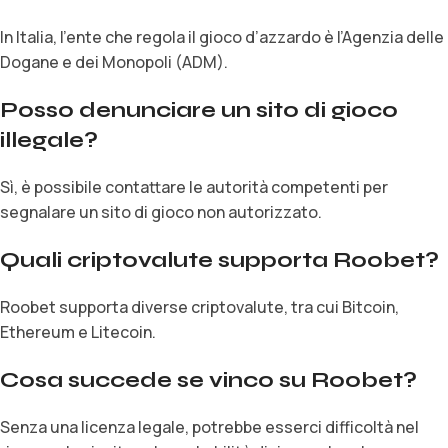
In Italia, l’ente che regola il gioco d’azzardo è l’Agenzia delle
Dogane e dei Monopoli (ADM).
Posso denunciare un sito di gioco
illegale?
Sì, è possibile contattare le autorità competenti per
segnalare un sito di gioco non autorizzato.
Quali criptovalute supporta Roobet?
Roobet supporta diverse criptovalute, tra cui Bitcoin,
Ethereum e Litecoin.
Cosa succede se vinco su Roobet?
Senza una licenza legale, potrebbe esserci difficoltà nel