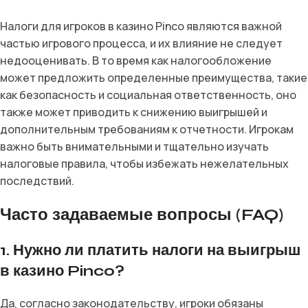
Налоги для игроков в казино Pinco являются важной
частью игрового процесса, и их влияние не следует
недооценивать. В то время как налогообложение
может предложить определенные преимущества, такие
как безопасность и социальная ответственность, оно
также может приводить к снижению выигрышей и
дополнительным требованиям к отчетности. Игрокам
важно быть внимательными и тщательно изучать
налоговые правила, чтобы избежать нежелательных
последствий.
Часто задаваемые вопросы (FAQ)
1. Нужно ли платить налоги на выигрыш
в казино Pinco?
Да, согласно законодательству, игроки обязаны