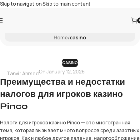
Skip to navigation
Skip to main content
Blog
Home
/
casino
CASINO
On January 12, 2026
Tanvir Ahmed
Преимущества и недостатки
налогов для игроков казино
Pinco
Налоги для игроков казино Pinco — это многогранная
тема, которая вызывает много вопросов среди азартных
игроков. Как и любое другое явление, налогообложение