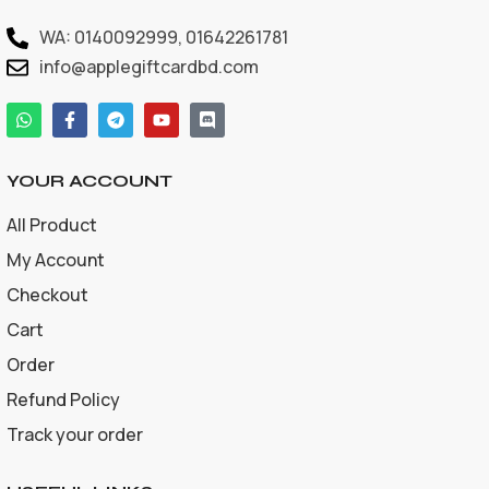
WA: 0140092999, 01642261781
info@applegiftcardbd.com
YOUR ACCOUNT
All Product
My Account
Checkout
Cart
Order
Refund Policy
Track your order