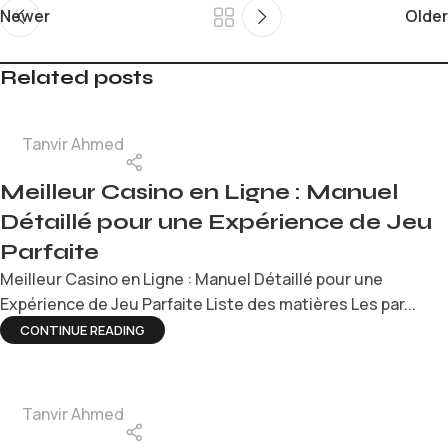
Newer
Older
Related posts
Tanvir Ahmed
Meilleur Casino en Ligne : Manuel
Détaillé pour une Expérience de Jeu
Parfaite
Meilleur Casino en Ligne : Manuel Détaillé pour une
Expérience de Jeu Parfaite Liste des matières Les par...
CONTINUE READING
Tanvir Ahmed