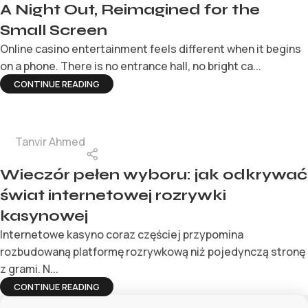
A Night Out, Reimagined for the
Small Screen
Online casino entertainment feels different when it begins
on a phone. There is no entrance hall, no bright ca...
CONTINUE READING
Tanvir Ahmed
Wieczór pełen wyboru: jak odkrywać
świat internetowej rozrywki
kasynowej
Internetowe kasyno coraz częściej przypomina
rozbudowaną platformę rozrywkową niż pojedynczą stronę
z grami. N...
CONTINUE READING