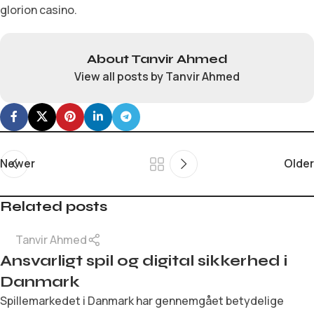
glorion casino.
About Tanvir Ahmed
View all posts by Tanvir Ahmed
Newer
Older
Related posts
Tanvir Ahmed
Ansvarligt spil og digital sikkerhed i
Danmark
Spillemarkedet i Danmark har gennemgået betydelige