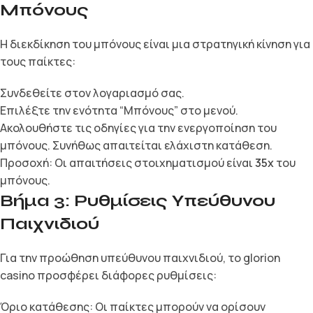
Μπόνους
Η διεκδίκηση του μπόνους είναι μια στρατηγική κίνηση για
τους παίκτες:
Συνδεθείτε στον λογαριασμό σας.
Επιλέξτε την ενότητα “Μπόνους” στο μενού.
Ακολουθήστε τις οδηγίες για την ενεργοποίηση του
μπόνους. Συνήθως απαιτείται ελάχιστη κατάθεση.
Προσοχή: Οι απαιτήσεις στοιχηματισμού είναι
35x
του
μπόνους.
Βήμα 3: Ρυθμίσεις Υπεύθυνου
Παιχνιδιού
Για την προώθηση υπεύθυνου παιχνιδιού, το glorion
casino προσφέρει διάφορες ρυθμίσεις:
Όριο κατάθεσης: Οι παίκτες μπορούν να ορίσουν