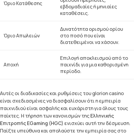
Όριο Κατάθεσης
εβδομαδιαίες ή μηνιαίες
καταθέσεις.
Δυνατότητα ορισμού ορίου
Όριο Απωλειών
στο ποσό που είναι
διατεθειμένοι να χάσουν.
Επιλογή αποκλεισμού από το
Αποχή
παιχνίδι για μια καθορισμένη
περίοδο.
Αυτές οι διαδικασίες και ρυθμίσεις του glorion casino
είναι σχεδιασμένες να διασφαλίσουν ότι η εμπειρία
παιχνιδιού είναι ασφαλής και ευχάριστη για όλους τους
παίκτες. Η τήρηση των κανονισμών της
Ελληνικής
Επιτροπής ΕGaming (HGC)
ενισχύει αυτή την δέσμευση.
Παίξτε υπεύθυνα και απολαύστε την εμπειρία σας στο