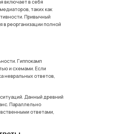
я включает в себя
медиаторов, таких как
ктивности. Привычный
я в реорганизации полной
ности. Гиппокамп
ью и схемами. Если
а невральных ответов,
 ситуаций. Данный древний
анс. Параллельно
увственными ответами,