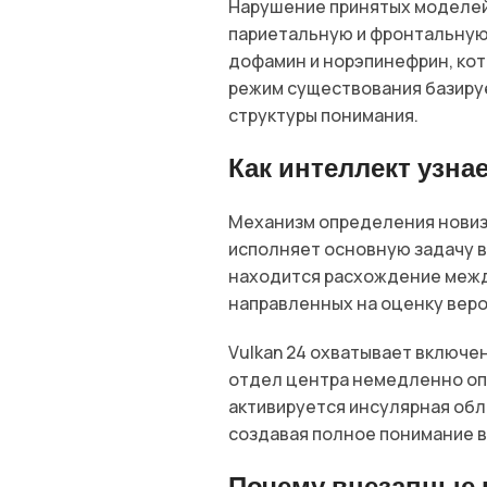
Нарушение принятых моделей 
париетальную и фронтальную 
дофамин и норэпинефрин, кот
режим существования базируе
структуры понимания.
Как интеллект узна
Механизм определения новизн
исполняет основную задачу в
находится расхождение межд
направленных на оценку вер
Vulkan 24 охватывает включе
отдел центра немедленно опр
активируется инсулярная обл
создавая полное понимание 