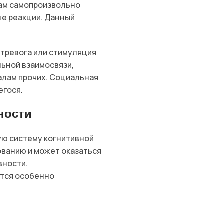
нам самопроизвольно
ые реакции. Данный
 тревога или стимуляция
льной взаимосвязи,
алам прочих. Социальная
егося.
ности
ую систему когнитивной
ованию и может оказаться
вности.
ются особенно