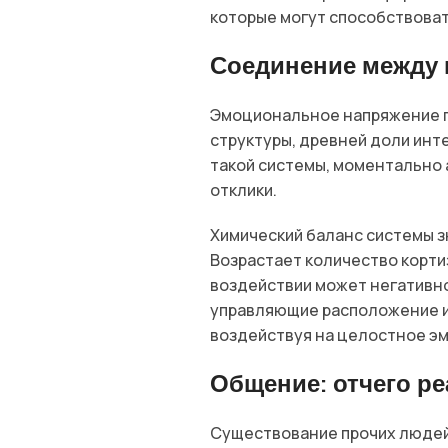
которые могут способствоват
Соединение между 
Эмоциональное напряжение п
структуры, древней доли инт
такой системы, моментально 
отклики.
Химический баланс системы 
Возрастает количество корти
воздействии может негативно
управляющие расположение и 
воздействуя на целостное э
Общение: отчего ре
Существование прочих людей