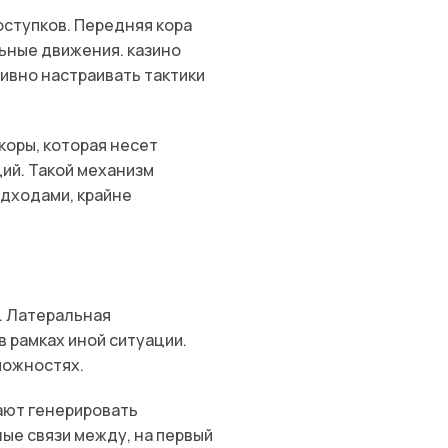
ступков. Передняя кора
ьные движения. казино
ивно настраивать тактики
оры, которая несет
ий. Такой механизм
дходами, крайне
. Латеральная
 рамках иной ситуации.
можностях.
ают генерировать
ые связи между, на первый