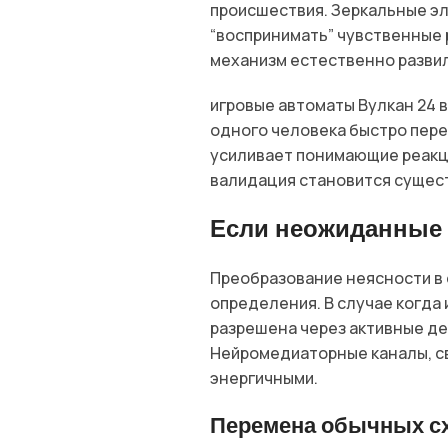
происшествия. Зеркальные эл
“воспринимать” чувственные 
механизм естественно развил
игровые автоматы Вулкан 24 
одного человека быстро пере
усиливает понимающие реакци
валидация становится сущес
Если неожиданные 
Преобразование неясности в
определения. В случае когда
разрешена через активные де
Нейромедиаторные каналы, с
энергичными.
Перемена обычных сх