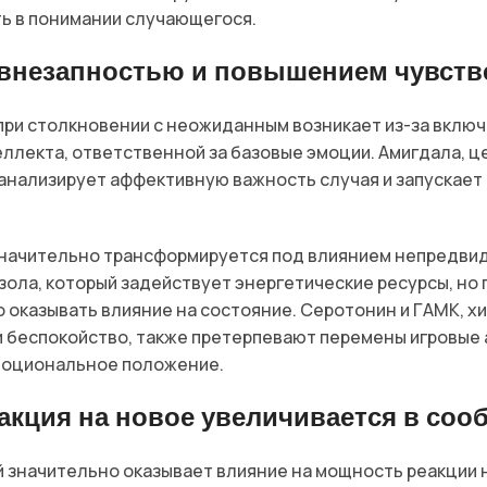
ь в понимании случающегося.
внезапностью и повышением чувств
ри столкновении с неожиданным возникает из-за вклю
еллекта, ответственной за базовые эмоции. Амигдала, 
анализирует аффективную важность случая и запускае
значительно трансформируется под влиянием непредви
зола, который задействует энергетические ресурсы, но
 оказывать влияние на состояние. Серотонин и ГАМК, х
беспокойство, также претерпевают перемены игровые 
моциональное положение.
акция на новое увеличивается в соо
 значительно оказывает влияние на мощность реакции