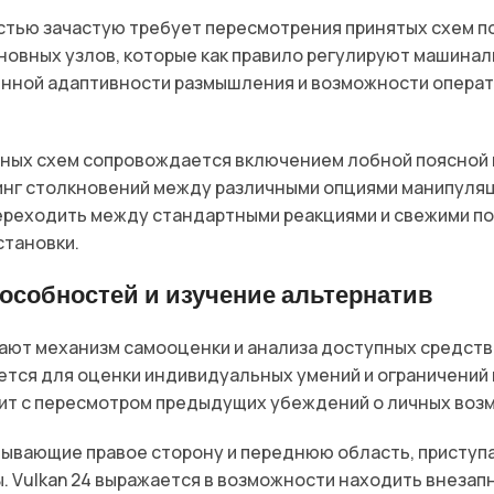
тью зачастую требует пересмотрения принятых схем по
новных узлов, которые как правило регулируют машинал
енной адаптивности размышления и возможности операт
ных схем сопровождается включением лобной поясной к
инг столкновений между различными опциями манипуляц
ереходить между стандартными реакциями и свежими по
становки.
особностей и изучение альтернатив
ают механизм самооценки и анализа доступных средств
тся для оценки индивидуальных умений и ограничений в
дит с пересмотром предыдущих убеждений о личных воз
тывающие правое сторону и переднюю область, приступ
 Vulkan 24 выражается в возможности находить внезапн