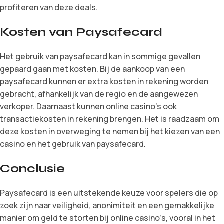
profiteren van deze deals.
Kosten van Paysafecard
Het gebruik van paysafecard kan in sommige gevallen
gepaard gaan met kosten. Bij de aankoop van een
paysafecard kunnen er extra kosten in rekening worden
gebracht, afhankelijk van de regio en de aangewezen
verkoper. Daarnaast kunnen online casino’s ook
transactiekosten in rekening brengen. Het is raadzaam om
deze kosten in overweging te nemen bij het kiezen van een
casino en het gebruik van paysafecard.
Conclusie
Paysafecard is een uitstekende keuze voor spelers die op
zoek zijn naar veiligheid, anonimiteit en een gemakkelijke
manier om geld te storten bij online casino’s, vooral in het