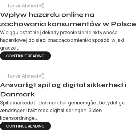
Tanvir Ahmed
Wpływ hazardu online na
zachowania konsumentów w Polsce
W ciągu ostatniej dekady przeniesienie aktywności
hazardowej do sieci znacząco zmieniło sposób, w jaki
gracze ...
CONTINUE READING
Tanvir Ahmed
Ansvarligt spil og digital sikkerhed i
Danmark
Spillemarkedet i Danmark har gennemgået betydelige
ændringer i takt med digitaliseringen. Siden
licensordninge...
CONTINUE READING