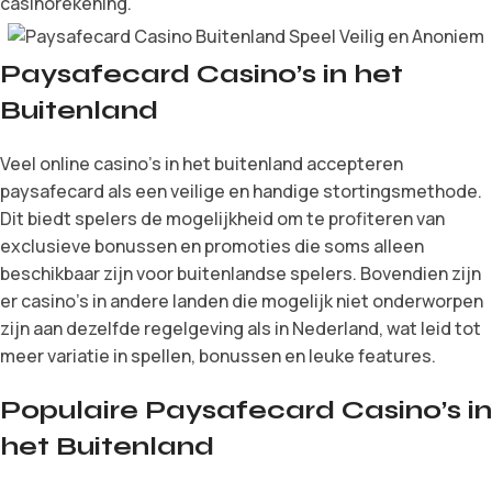
casinorekening.
Paysafecard Casino’s in het
Buitenland
Veel online casino’s in het buitenland accepteren
paysafecard als een veilige en handige stortingsmethode.
Dit biedt spelers de mogelijkheid om te profiteren van
exclusieve bonussen en promoties die soms alleen
beschikbaar zijn voor buitenlandse spelers. Bovendien zijn
er casino’s in andere landen die mogelijk niet onderworpen
zijn aan dezelfde regelgeving als in Nederland, wat leid tot
meer variatie in spellen, bonussen en leuke features.
Populaire Paysafecard Casino’s in
het Buitenland