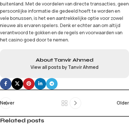
buitenland. Met de voordelen van directe transacties, geen
persoonlijke informatie die gedeeld hoeft te worden en
vele bonussen, is het een aantrekkelijke optie voor zowel
nieuwe als ervaren spelers. Denk er echter aan om altijd
verantwoord te gokken en de regels en voorwaarden van
het casino goed door te nemen.
About Tanvir Ahmed
View all posts by Tanvir Ahmed
Newer
Older
Related posts