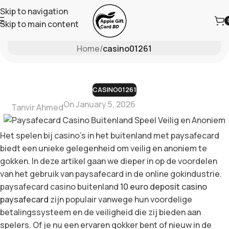
Skip to navigation
Skip to main content
Blog
Home
/
casino01261
CASINO01261
On January 5, 2026
Tanvir Ahmed
Het spelen bij casino’s in het buitenland met paysafecard
biedt een unieke gelegenheid om veilig en anoniem te
gokken. In deze artikel gaan we dieper in op de voordelen
van het gebruik van paysafecard in de online gokindustrie.
paysafecard casino buitenland
10 euro deposit casino
paysafecard
zijn populair vanwege hun voordelige
betalingssysteem en de veiligheid die zij bieden aan
spelers. Of je nu een ervaren gokker bent of nieuw in de