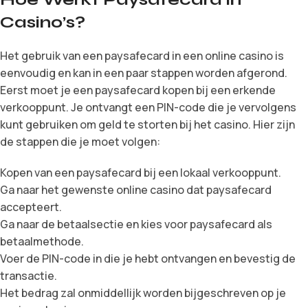
Casino’s?
Het gebruik van een paysafecard in een online casino is
eenvoudig en kan in een paar stappen worden afgerond.
Eerst moet je een paysafecard kopen bij een erkende
verkooppunt. Je ontvangt een PIN-code die je vervolgens
kunt gebruiken om geld te storten bij het casino. Hier zijn
de stappen die je moet volgen:
Kopen van een paysafecard bij een lokaal verkooppunt.
Ga naar het gewenste online casino dat paysafecard
accepteert.
Ga naar de betaalsectie en kies voor paysafecard als
betaalmethode.
Voer de PIN-code in die je hebt ontvangen en bevestig de
transactie.
Het bedrag zal onmiddellijk worden bijgeschreven op je