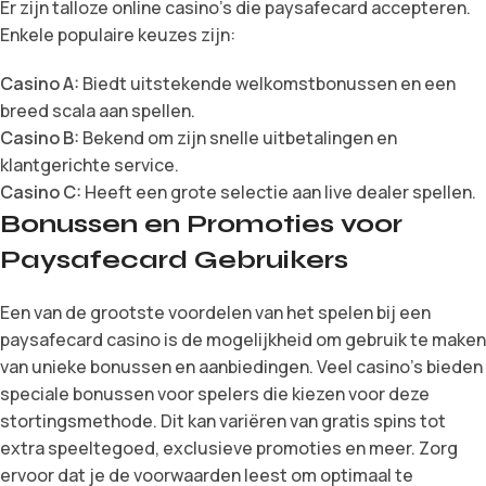
Er zijn talloze online casino’s die paysafecard accepteren.
Enkele populaire keuzes zijn:
Casino A:
Biedt uitstekende welkomstbonussen en een
breed scala aan spellen.
Casino B:
Bekend om zijn snelle uitbetalingen en
klantgerichte service.
Casino C:
Heeft een grote selectie aan live dealer spellen.
Bonussen en Promoties voor
Paysafecard Gebruikers
Een van de grootste voordelen van het spelen bij een
paysafecard casino is de mogelijkheid om gebruik te maken
van unieke bonussen en aanbiedingen. Veel casino’s bieden
speciale bonussen voor spelers die kiezen voor deze
stortingsmethode. Dit kan variëren van gratis spins tot
extra speeltegoed, exclusieve promoties en meer. Zorg
ervoor dat je de voorwaarden leest om optimaal te