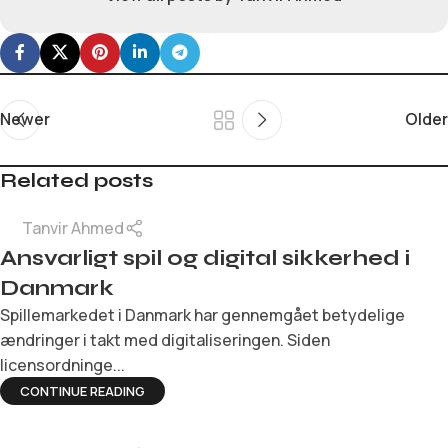
Newer
Older
Related posts
Tanvir Ahmed
Ansvarligt spil og digital sikkerhed i
Danmark
Spillemarkedet i Danmark har gennemgået betydelige
ændringer i takt med digitaliseringen. Siden
licensordninge...
CONTINUE READING