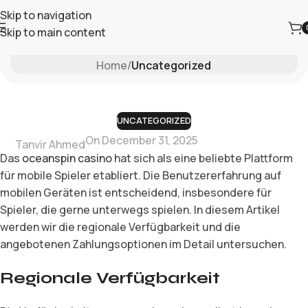
Skip to navigation
Skip to main content
Blog
Home
/
Uncategorized
UNCATEGORIZED
On December 31, 2025
Tanvir Ahmed
Das
oceanspin casino
hat sich als eine beliebte Plattform
für mobile Spieler etabliert. Die Benutzererfahrung auf
mobilen Geräten ist entscheidend, insbesondere für
Spieler, die gerne unterwegs spielen. In diesem Artikel
werden wir die regionale Verfügbarkeit und die
angebotenen Zahlungsoptionen im Detail untersuchen.
Regionale Verfügbarkeit