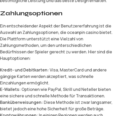
bestmögliche Leistung und das beste Design erhalten.
Zahlungsoptionen
Ein entscheidender Aspekt der Benutzererfahrung ist die
Auswahl an Zahlungsoptionen, die oceanpin casino bietet.
Die Plattform unterstützt eine Vielzahl von
Zahlungsmethoden, um den unterschiedlichen
Bedürfnissen der Spieler gerecht zu werden. Hier sind die
Hauptoptionen:
Kredit- und Debitkarten:
Visa, MasterCard und andere
gängige Karten werden akzeptiert, was schnelle
Einzahlungen ermöglicht.
E-Wallets:
Optionen wie PayPal, Skrill und Neteller bieten
eine sichere und schnelle Methode für Transaktionen.
Banküberweisungen:
Diese Methode ist zwar langsamer,
bietet jedoch eine hohe Sicherheit für große Beträge.
Kryptowährungen:
In einigen Regionen werden auch