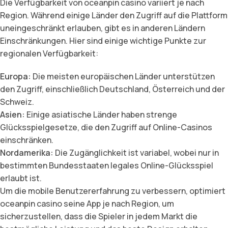
Die Verfügbarkeit von oceanpin casino variiert je nach
Region. Während einige Länder den Zugriff auf die Plattform
uneingeschränkt erlauben, gibt es in anderen Ländern
Einschränkungen. Hier sind einige wichtige Punkte zur
regionalen Verfügbarkeit:
Europa:
Die meisten europäischen Länder unterstützen
den Zugriff, einschließlich Deutschland, Österreich und der
Schweiz.
Asien:
Einige asiatische Länder haben strenge
Glücksspielgesetze, die den Zugriff auf Online-Casinos
einschränken.
Nordamerika:
Die Zugänglichkeit ist variabel, wobei nur in
bestimmten Bundesstaaten legales Online-Glücksspiel
erlaubt ist.
Um die mobile Benutzererfahrung zu verbessern, optimiert
oceanpin casino seine App je nach Region, um
sicherzustellen, dass die Spieler in jedem Markt die