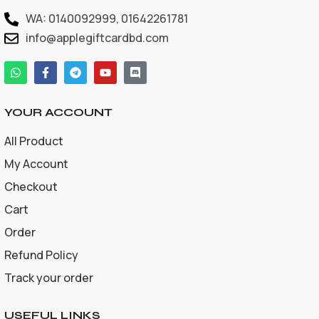
WA: 0140092999, 01642261781
info@applegiftcardbd.com
YOUR ACCOUNT
All Product
My Account
Checkout
Cart
Order
Refund Policy
Track your order
USEFUL LINKS