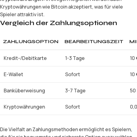
Kryptowährungen wie Bitcoin akzeptiert, was für viele
Spieler attraktiv ist.
Vergleich der Zahlungsoptionen
ZAHLUNGSOPTION
BEARBEITUNGSZEIT
M
Kredit-/Debitkarte
1-3 Tage
10 
E-Wallet
Sofort
10 
Banküberweisung
3-7 Tage
50
Kryptowährungen
Sofort
0,
Die Vielfalt an Zahlungsmethoden ermöglicht es Spielern,
die für sie bequemste und sicherste Option auszuwählen.