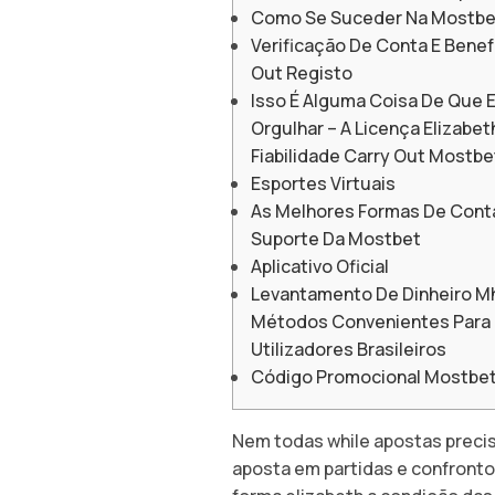
Como Se Suceder Na Mostbe
Verificação De Conta E Benef
Out Registo
Isso É Alguma Coisa De Que
Orgulhar – A Licença Elizabet
Fiabilidade Carry Out Mostbe
Esportes Virtuais
As Melhores Formas De Cont
Suporte Da Mostbet
Aplicativo Oficial
Levantamento De Dinheiro M
Métodos Convenientes Para
Utilizadores Brasileiros
Código Promocional Mostbe
Nem todas while apostas precis
aposta em partidas e confrontos