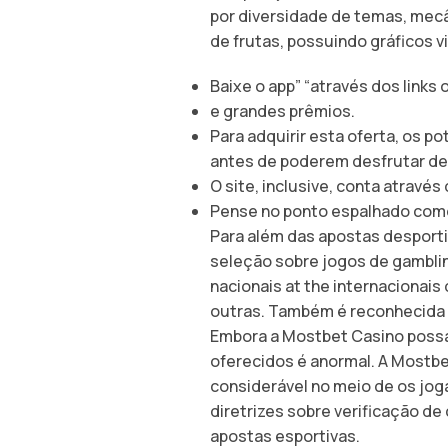
por diversidade de temas, mec
de frutas, possuindo gráficos v
Baixe o app” “através dos links 
e grandes prêmios.
Para adquirir esta oferta, os 
antes de poderem desfrutar des
O site, inclusive, conta através
Pense no ponto espalhado como
Para além das apostas desport
seleção sobre jogos de gamblin
nacionais at the internacionai
outras. Também é reconhecida p
Embora a Mostbet Casino possa 
oferecidos é anormal. A Mostb
considerável no meio de os jog
diretrizes sobre verificação de
apostas esportivas.