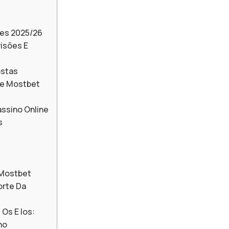
es 2025/26
isões E
ostas
ne Mostbet
assino Online
s
 Mostbet
orte Da
Os E Ios:
ho