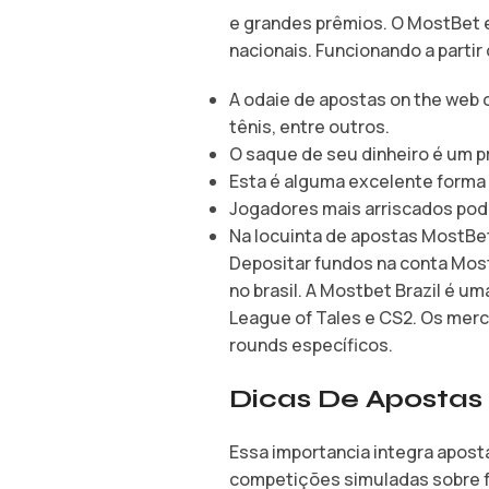
e grandes prêmios. O MostBet 
nacionais. Funcionando a partir
A odaie de apostas on the web 
tênis, entre outros.
O saque de seu dinheiro é um 
Esta é alguma excelente forma
Jogadores mais arriscados pode
Na locuinta de apostas MostBet 
Depositar fundos na conta Mos
no brasil. A Mostbet Brazil é u
League of Tales e CS2. Os merc
rounds específicos.
Dicas De Apostas 
Essa importancia integra apost
competições simuladas sobre f