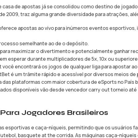
e casa de apostas já se consolidou como destino de jogad
 de 2009, traz alguma grande diversidade para atrações, al
oferece apostas ao vivo para inúmeros eventos esportivos, i
processo semelhante ao de o depósito.
 para maximizar o divertimento e potencialmente ganhar r
m esperar durante multiplicadores de 5x, 10x ou superiore
você encontrará os jogos de qualquer liga para apostar ao 
tBet é um trâmite rápido e acessível por diversos meios d
ma das plataformas com maior cobertura de eSports no País br
ados disponíveis vão desde vencedor carry out torneio até 
Para Jogadores Brasileiros
as esportivas e caça-níqueis, permitindo que os usuários 
utebol, basquete at the corrida. As máquinas caça-níquei