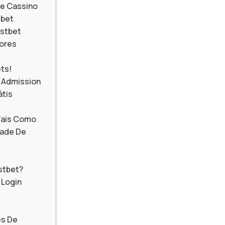
e Cassino
tbet
stbet
dores
ts!
 Admission
átis
 Tais Como
dade De
stbet?
 Login
es De