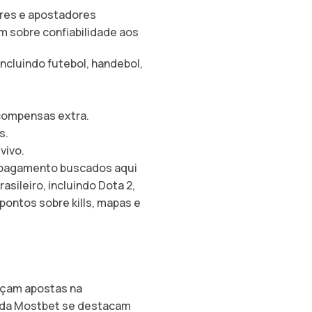
ores e apostadores
ém sobre confiabilidade aos
ncluindo futebol, handebol,
ecompensas extra.
s.
vivo.
e pagamento buscados aqui
asileiro, incluindo Dota 2,
pontos sobre kills, mapas e
façam apostas na
s da Mostbet se destacam