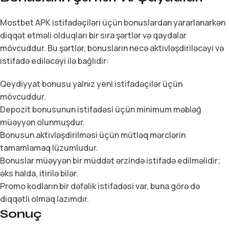
Mostbet APK istifadəçiləri üçün bonuslardan yararlanarkən
diqqət etməli olduqları bir sıra şərtlər və qaydalar
mövcuddur. Bu şərtlər, bonusların necə aktivləşdiriləcəyi və
istifadə ediləcəyi ilə bağlıdir:
Qeydiyyat bonusu yalnız yeni istifadəçilər üçün
mövcuddur.
Depozit bonusunun istifadəsi üçün minimum məbləğ
müəyyən olunmuşdur.
Bonusun aktivləşdirilməsi üçün mütləq mərclərin
tamamlamaq lüzumludur.
Bonuslar müəyyən bir müddət ərzində istifadə edilməlidir;
əks halda, itirilə bilər.
Promo kodların bir dəfəlik istifadəsi var, buna görə də
diqqətli olmaq lazımdır.
Sonuç