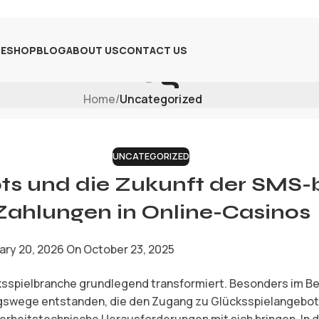
E
SHOP
BLOG
ABOUT US
CONTACT US
Blog
Home
/
Uncategorized
UNCATEGORIZED
ots und die Zukunft der SMS-
Zahlungen in Online-Casinos
ary 20, 2026
On October 23, 2025
cksspielbranche grundlegend transformiert. Besonders im Be
ngswege entstanden, die den Zugang zu Glücksspielangebote
erheitstechnische Herausforderungen mit sich bringen. In 