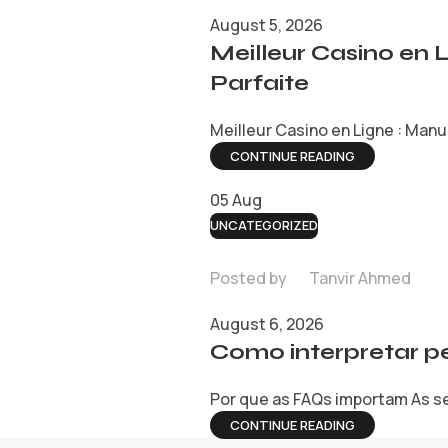
August 5, 2026
Meilleur Casino en 
Parfaite
Meilleur Casino en Ligne : Manue
CONTINUE READING
05
Aug
UNCATEGORIZED
Posted by
Tanvir Ahmed
August 6, 2026
Como interpretar pe
Por que as FAQs importam As se
CONTINUE READING