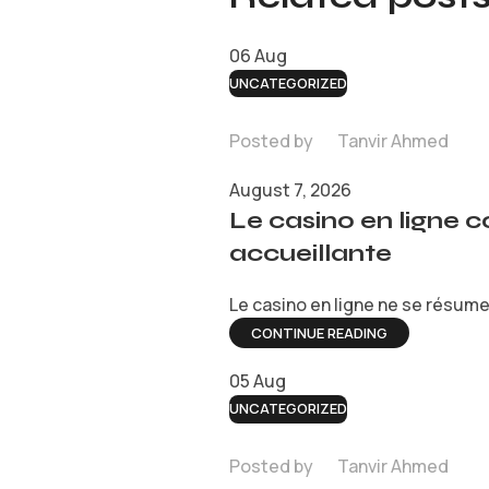
06
Aug
UNCATEGORIZED
Posted by
Tanvir Ahmed
August 7, 2026
Le casino en ligne 
accueillante
Le casino en ligne ne se résume 
CONTINUE READING
05
Aug
UNCATEGORIZED
Posted by
Tanvir Ahmed