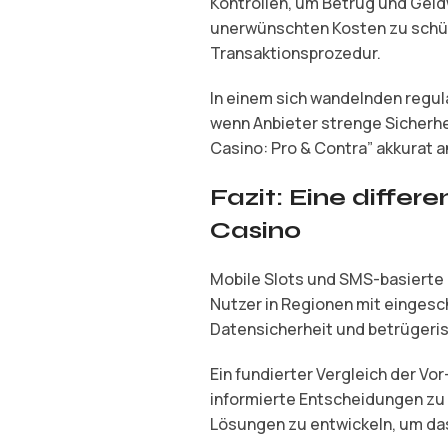
Kontrollen, um Betrug und Gel
unerwünschten Kosten zu schüt
Transaktionsprozedur.
In einem sich wandelnden regu
wenn Anbieter strenge Sicherhei
Casino: Pro & Contra” akkurat a
Fazit: Eine diffe
Casino
Mobile Slots und SMS-basierte 
Nutzer in Regionen mit eingesc
Datensicherheit und betrügeri
Ein fundierter Vergleich der Vor
informierte Entscheidungen zu t
Lösungen zu entwickeln, um das