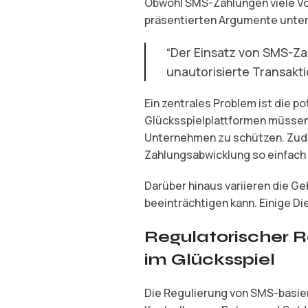
Obwohl SMS-Zahlungen viele Vorte
präsentierten Argumente unter
“Der Einsatz von SMS-Zah
unautorisierte Transakt
Ein zentrales Problem ist die p
Glücksspielplattformen müssen
Unternehmen zu schützen. Zudem
Zahlungsabwicklung so einfach 
Darüber hinaus variieren die G
beeinträchtigen kann. Einige Di
Regulatorischer 
im Glücksspiel
Die Regulierung von SMS-basier