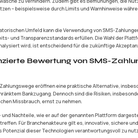
dwäsche zu verhindern. Zudem gibt es Bemühungen, die Nutz
zen – beispielsweise durch Limits und Warnhinweise währe
latorischen Umfeld kann die Verwendung von SMS-Zahlungen 
ts- und Transparenzstandards erfüllen. Die Wahl der Plattfo
nalysiert wird, ist entscheidend für die zukünftige Akzeptan
renzierte Bewertung von SMS-Zahlu
Zahlungswege eröffnen eine praktische Alternative, insbeso
hränktem Bankzugang. Dennoch sind die Risiken, insbesonder
schen Missbrauch, ernst zu nehmen.
- und Nachteile, wie er auf der genannten Plattform dargestel
reffen. Für Branchenakteure gilt es, innovative, sichere un
 Potenzial dieser Technologien verantwortungsvoll zu nut