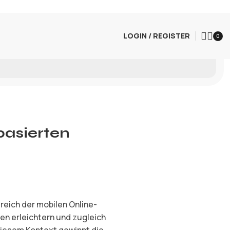
LOGIN / REGISTER
0
basierten
reich der mobilen Online-
n erleichtern und zugleich
diesem Kontext gewinnt die