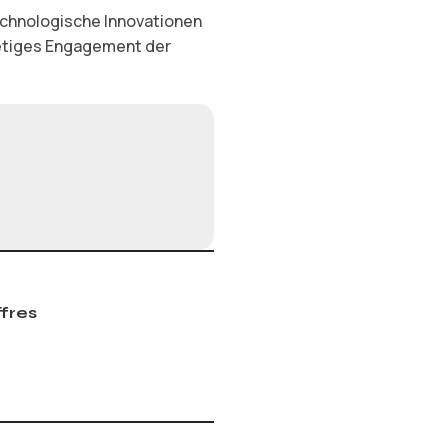
echnologische Innovationen
tetiges Engagement der
fres