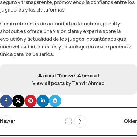
seguro y transparente, promoviendo la confianza entre los
jugadores y las plataformas.
Como referencia de autoridad en la materia, penalty-
shotout.es ofrece una visión clara y experta sobre la
evolución y actualidad de los juegos instantáneos que
unen velocidad, emoción y tecnología en una experiencia
única para los usuarios.
About Tanvir Ahmed
View all posts by Tanvir Ahmed
Newer
Older