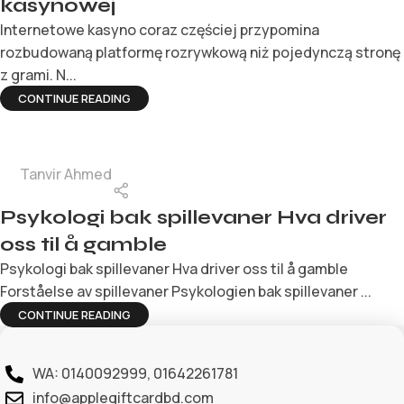
kasynowej
Internetowe kasyno coraz częściej przypomina
rozbudowaną platformę rozrywkową niż pojedynczą stronę
z grami. N...
CONTINUE READING
Tanvir Ahmed
Psykologi bak spillevaner Hva driver
oss til å gamble
Psykologi bak spillevaner Hva driver oss til å gamble
Forståelse av spillevaner Psykologien bak spillevaner ...
CONTINUE READING
WA: 0140092999, 01642261781
info@applegiftcardbd.com