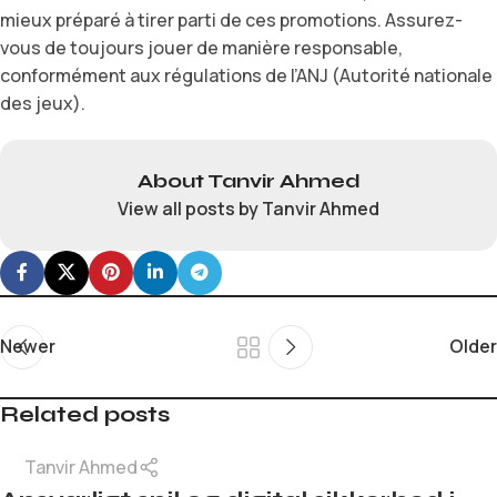
mieux préparé à tirer parti de ces promotions. Assurez-
vous de toujours jouer de manière responsable,
conformément aux régulations de l’ANJ (Autorité nationale
des jeux).
About Tanvir Ahmed
View all posts by Tanvir Ahmed
Newer
Older
Related posts
Tanvir Ahmed