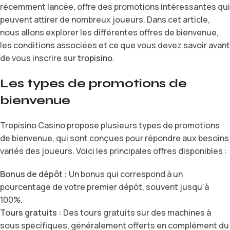
récemment lancée, offre des promotions intéressantes qui
peuvent attirer de nombreux joueurs. Dans cet article,
nous allons explorer les différentes offres de bienvenue,
les conditions associées et ce que vous devez savoir avant
de vous inscrire sur
tropisino
.
Les types de promotions de
bienvenue
Tropisino Casino propose plusieurs types de promotions
de bienvenue, qui sont conçues pour répondre aux besoins
variés des joueurs. Voici les principales offres disponibles :
Bonus de dépôt :
Un bonus qui correspond à un
pourcentage de votre premier dépôt, souvent jusqu’à
100%.
Tours gratuits :
Des tours gratuits sur des machines à
sous spécifiques, généralement offerts en complément du