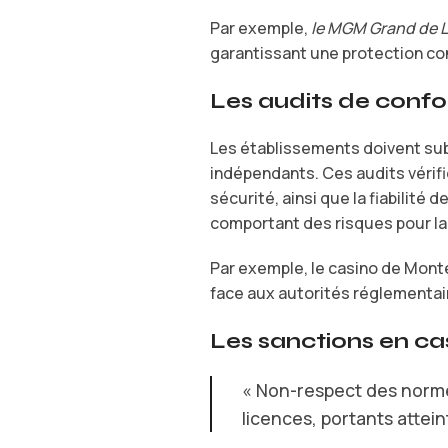
Par exemple,
le MGM Grand de 
garantissant une protection con
Les audits de confo
Les établissements doivent sub
indépendants. Ces audits vérifie
sécurité, ainsi que la fiabilité
comportant des risques pour la
Par exemple, le casino de Mont
face aux autorités réglementair
Les sanctions en c
« Non-respect des normes
licences, portants attein