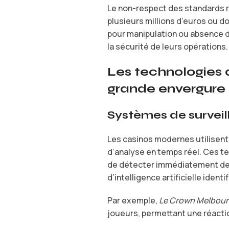
Le non-respect des standards 
plusieurs millions d’euros ou d
pour manipulation ou absence d
la sécurité de leurs opérations.
Les technologies d
grande envergure
Systèmes de surveil
Les casinos modernes utilisent 
d’analyse en temps réel. Ces t
de détecter immédiatement de
d’intelligence artificielle ide
Par exemple,
Le Crown Melbou
joueurs, permettant une réacti