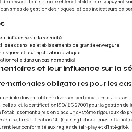
de mesurer leur sécurité et leur fiabilité, en s’appuyant s
anismes de gestion des risques, et des indicateurs de pe
es
ur influence sur la sécurité
tilisées dans les établissements de grande envergure
risques et leur application pratique
érationnelle dans un casino mondial
ntaires et leur influence sur la sé
nternationales obligatoires pour les ca
 mondiale doivent obtenir diverses certifications qui garant
celles-ci, la certification ISO/IEC 27001 pour la gestion de l
ue l’établissement a mis en place un système rigoureux de 
n outre, la certification GLI (Gaming Laboratories Internati
surant leur conformité aux règles de fair-play et d’intégrité.