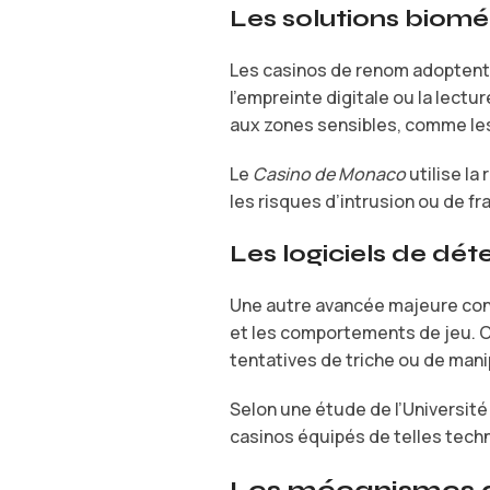
Les solutions biomé
Les casinos de renom adoptent d
l’empreinte digitale ou la lect
aux zones sensibles, comme les 
Le
Casino de Monaco
utilise la
les risques d’intrusion ou de fr
Les logiciels de dét
Une autre avancée majeure conce
et les comportements de jeu.
tentatives de triche ou de mani
Selon une étude de l’Université
casinos équipés de telles tech