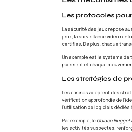
Les mécanismes de
Les protocoles pour 
La sécurité des jeux repose aus
jeux, la surveillance vidéo ren
certifiés. De plus, chaque trans
Un exemple est le système de t
paiement et chaque mouvement p
Les stratégies de p
Les casinos adoptent des straté
vérification approfondie de l’id
l’utilisation de logiciels dédiés 
Par exemple, le
Golden Nugget
les activités suspectes, renfor