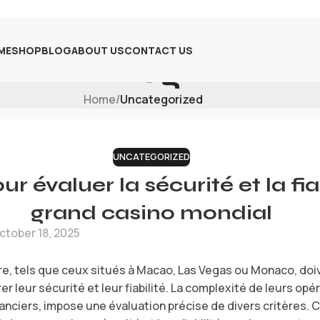
ME
SHOP
BLOG
ABOUT US
CONTACT US
Blog
Home
/
Uncategorized
UNCATEGORIZED
ur évaluer la sécurité et la fia
grand casino mondial
ctober 18, 2025
e, tels que ceux situés à Macao, Las Vegas ou Monaco, doi
 leur sécurité et leur fiabilité. La complexité de leurs opé
anciers, impose une évaluation précise de divers critères. Ce