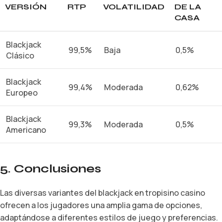
VERSIÓN
RTP
VOLATILIDAD
DE LA
CASA
Blackjack
99,5%
Baja
0,5%
Clásico
Blackjack
99,4%
Moderada
0,62%
Europeo
Blackjack
99,3%
Moderada
0,5%
Americano
5. Conclusiones
Las diversas variantes del blackjack en tropisino casino
ofrecen a los jugadores una amplia gama de opciones,
adaptándose a diferentes estilos de juego y preferencias.