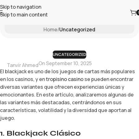
Skip to navigation
Skip to main content
Blog
Home
/
Uncategorized
UNCATEGORIZED
On September 10, 2025
Tanvir Ahmed
El blackjack es uno de los juegos de cartas más populares
en los casinos, y en
tropisino casino
se pueden encontrar
diversas variantes que ofrecen experiencias únicas y
emocionantes. En este artículo, analizaremos algunas de
las variantes más destacadas, centrándonos en sus
características, volatilidad y la diversidad que aportan al
juego.
1. Blackjack Clásico