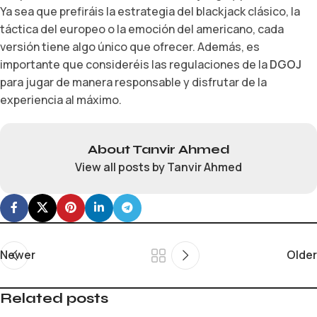
Ya sea que prefiráis la estrategia del blackjack clásico, la
táctica del europeo o la emoción del americano, cada
versión tiene algo único que ofrecer. Además, es
importante que consideréis las regulaciones de la
DGOJ
para jugar de manera responsable y disfrutar de la
experiencia al máximo.
About Tanvir Ahmed
View all posts by Tanvir Ahmed
Newer
Older
Related posts