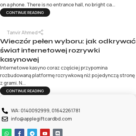
on a phone. There is no entrance hall, no bright ca...
CONTINUE READING
Tanvir Ahmed
Wieczór pełen wyboru: jak odkrywać
świat internetowej rozrywki
kasynowej
Internetowe kasyno coraz częściej przypomina
rozbudowaną platformę rozrywkową niż pojedynczą stronę
z grami. N...
CONTINUE READING
WA: 0140092999, 01642261781
info@applegiftcardbd.com