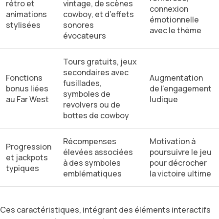
rétro et
vintage, de scènes
connexion
animations
cowboy, et d’effets
émotionnelle
stylisées
sonores
avec le thème
évocateurs
Tours gratuits, jeux
secondaires avec
Fonctions
Augmentation
fusillades,
bonus liées
de l’engagement
symboles de
au Far West
ludique
revolvers ou de
bottes de cowboy
Récompenses
Motivation à
Progression
élevées associées
poursuivre le jeu
et jackpots
à des symboles
pour décrocher
typiques
emblématiques
la victoire ultime
Ces caractéristiques, intégrant des éléments interactifs