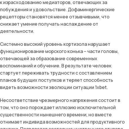
к израсходованию медиаторов, отвечающих за
побуждения и удовольствие. Дофаминергические
рецепторы становятся менее отзывчивыми, что
снижает умение получать наслаждение от
деятельности.
Системно высокий уровень кортизола нарушает
функционирование морского конька – части головы,
отвечающей за образование современных
воспоминаний и обучение. В результате человек
стартует переживать трудности с составлением
планов будущих поступков и теряет способность
видеть возможности эволюции ситуации 1xbet.
Несоответствие чрезмерного напряжения состоит в
том, что оно порождает иллюзию исключительной
существенности нынешнего времени, но вместе
отнимает индивида возможностей для продуктивного
отклика. Появляется состояние умственного ступора,