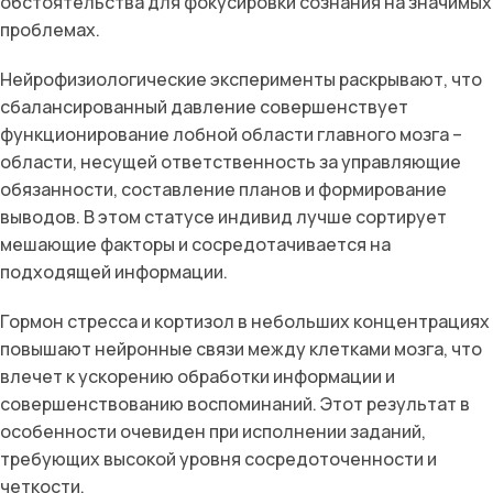
обстоятельства для фокусировки сознания на значимых
проблемах.
Нейрофизиологические эксперименты раскрывают, что
сбалансированный давление совершенствует
функционирование лобной области главного мозга –
области, несущей ответственность за управляющие
обязанности, составление планов и формирование
выводов. В этом статусе индивид лучше сортирует
мешающие факторы и сосредотачивается на
подходящей информации.
Гормон стресса и кортизол в небольших концентрациях
повышают нейронные связи между клетками мозга, что
влечет к ускорению обработки информации и
совершенствованию воспоминаний. Этот результат в
особенности очевиден при исполнении заданий,
требующих высокой уровня сосредоточенности и
четкости.