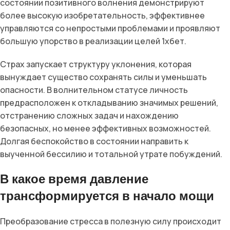
состоянии позитивного волнения демонстрируют
более высокую изобретательность, эффективнее
управляются со непростыми проблемами и проявляют
большую упорство в реализации целей 1хбет.
Страх запускает структуру уклонения, которая
вынуждает существо сохранять силы и уменьшать
опасности. В волнительном статусе личность
предрасположен к откладыванию значимых решений,
отстранению сложных задач и нахождению
безопасных, но менее эффективных возможностей.
Долгая беспокойство в состоянии направить к
выученной бессилию и тотальной утрате побуждений.
В какое время давление
трансформируется в начало мощи
Преобразование стресса в полезную силу происходит