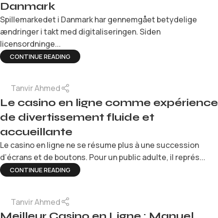
Danmark
Spillemarkedet i Danmark har gennemgået betydelige
ændringer i takt med digitaliseringen. Siden
licensordninge...
CONTINUE READING
Tanvir Ahmed
Le casino en ligne comme expérience
de divertissement fluide et
accueillante
Le casino en ligne ne se résume plus à une succession
d’écrans et de boutons. Pour un public adulte, il représ...
CONTINUE READING
Tanvir Ahmed
Meilleur Casino en Ligne : Manuel