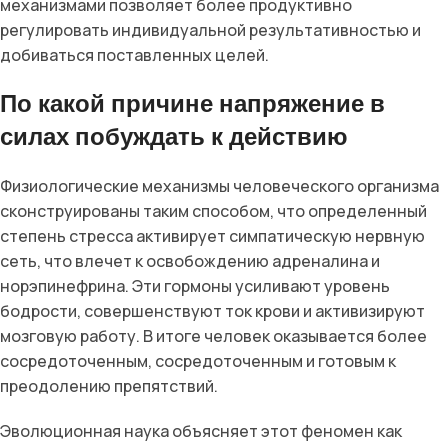
механизмами позволяет более продуктивно
регулировать индивидуальной результативностью и
добиваться поставленных целей.
По какой причине напряжение в
силах побуждать к действию
Физиологические механизмы человеческого организма
сконструированы таким способом, что определенный
степень стресса активирует симпатическую нервную
сеть, что влечет к освобождению адреналина и
норэпинефрина. Эти гормоны усиливают уровень
бодрости, совершенствуют ток крови и активизируют
мозговую работу. В итоге человек оказывается более
сосредоточенным, сосредоточенным и готовым к
преодолению препятствий.
Эволюционная наука объясняет этот феномен как