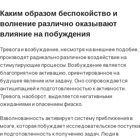
Каким образом беспокойство и
волнение различно оказывают
влияние на побуждения
Тревога и возбуждение, несмотря на внешнее подобие,
производят радикально различное воздействие на
стимулирующие процессы. Возбуждение является
благоприятное активацию, ориентированное на
будущее явление или задачу. Оно сопровождается
антиципацией и подготовленностью к активности.
Тревога, наоборот, выделяется негативными
ожиданиями и опасением фиаско.
Взволнованность активирует систему приближения в
мозге, которая побуждает исследовательское поступки
и подготовленность к получению задач. Люди в