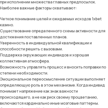
при исполнении множества главных предпосылок.
Наиболее важные факторы охватывают:
Четкое понимание целей и ожидаемых исходов 1xbet
казино.
Существование определенного схемы активности для
достижения поставленных планов.
Уверенность в индивидуальной квалификации и
способности решить с вызовами.
Поддержка окружающих индивидов и хорошая
коллективная атмосфера.
Возможность управлять процесс и вносить поправки по
степени необходимости.
Эмоциональное переосмысление ситуации выполняет
определяющую роль в этом механизме. Когда индивид
понимает напряжение как знак важности
происходящего, а не как риск своему процветанию,
включаются кардинально иные мозговые паттерны.