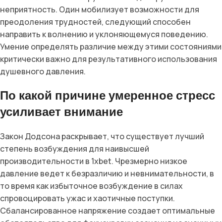
неприятность. Один мобилизует возможности для
преодоления трудностей, следующий способен
направить к волнению и уклоняющемуся поведению.
Умение определять различие между этими состояниями
критически важно для результативного использования
душевного давления.
По какой причине умеренное стресс
усиливает внимание
Закон Додсона раскрывает, что существует лучший
степень возбуждения для наивысшей
производительности в 1xbet. Чрезмерно низкое
давление ведет к безразличию и невнимательности, в
то время как избыточное возбуждение в силах
спровоцировать ужас и хаотичные поступки.
Сбалансированное напряжение создает оптимальные