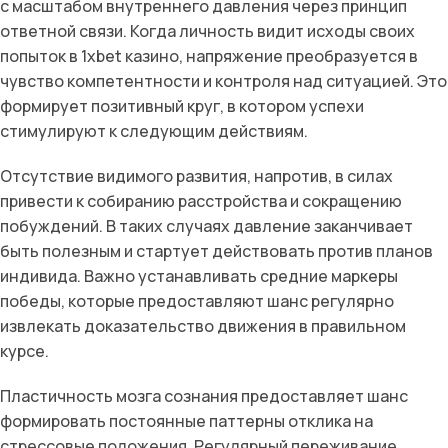
с масштабом внутреннего давления через принцип
ответной связи. Когда личность видит исходы своих
попыток в 1xbet казино, напряжение преобразуется в
чувство компетентности и контроля над ситуацией. Это
формирует позитивный круг, в котором успехи
стимулируют к следующим действиям.
Отсутствие видимого развития, напротив, в силах
привести к собиранию расстройства и сокращению
побуждений. В таких случаях давление заканчивает
быть полезным и стартует действовать против планов
индивида. Важно устанавливать средние маркеры
победы, которые предоставляют шанс регулярно
извлекать доказательство движения в правильном
курсе.
Пластичность мозга сознания предоставляет шанс
формировать постоянные паттерны отклика на
стрессовые положения. Регулярный переживание