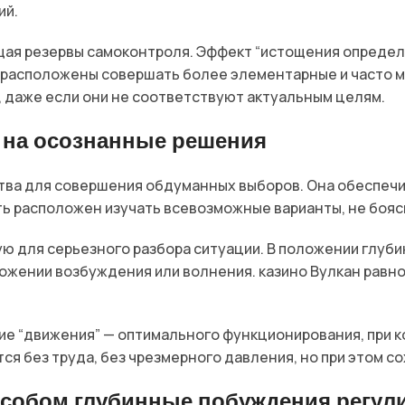
ий.
ая резервы самоконтроля. Эффект “истощения определе
расположены совершать более элементарные и часто м
 даже если они не соответствуют актуальным целям.
 на осознанные решения
тва для совершения обдуманных выборов. Она обеспечи
ть расположен изучать всевозможные варианты, не бояс
ю для серьезного разбора ситуации. В положении глуб
ложении возбуждения или волнения. казино Вулкан равн
 “движения” — оптимального функционирования, при ко
ся без труда, без чрезмерного давления, но при этом 
особом глубинные побуждения регул