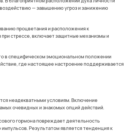
в. В благоприятном расположении духа личности
у воздействию — завышению угроз и занижению
иванию процветания и расположения к
при стрессе, включает защитные механизмы и
 что в специфическом эмоциональном положении
ействие, где настоящее настроение поддерживается
ются неадекватными условиям. Включение
мых очевидных и знакомых опций действий.
ссового гормона повреждает деятельность
 импульсов. Результатом является тенденция к