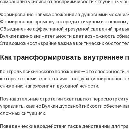
самоанализ усиливают восприимчивость к глубинным з
Формирование навыка слежения за душевными механиз
Формирование промежутка среди стимулом и откликом 
Объединение аффективной и разумной сведений при в
Вулкан казино внимательности дает возможность обнару
Эта возможность крайне важна в критических обстояте
Как трансформировать внутреннее 
Контроль психического положения — это способность,
которые стремительно влияют на функционирование не
снижению напряжения и духовной ясности.
Познавательные стратегии охватывают пересмотр ситу
управлять. казино Вулкан духовной гибкости обеспечи
сложных ситуациях.
Поведенческие воздействия также действенны для тра