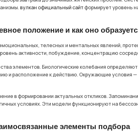
ханизмы.
вулкан официальный сайт
формирует уровень на
вное положение и как оно образуетс
эмоциональных, телесных и ментальных явлений, проте
уровень активности, побуждение, концентрацию сосред
ества элементов. Биологические колебания определяют
нию и расположение к действию. Окружающие условия — 
ние в формировании актуальных откликов. Запоминания
гичных условиях. Эти модели функционируют на бессоз
взаимосвязанные элементы подбора