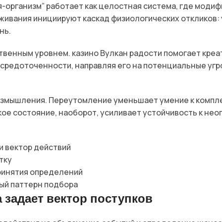
организм” работает как целостная система, где моди
живания инициируют каскад физиологических откликов
нь.
венным уровнем. казино Вулкан радости помогает креа
средоточенности, направляя его на потенциальные угр
размышления. Переутомление уменьшает умение к комп
ое состояние, наоборот, усиливает устойчивость к не
 вектор действий
тку
принятия определений
ый паттерн подбора
 задает вектор поступков