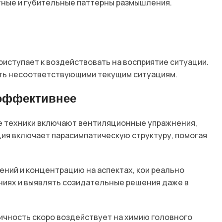
тные и губительные паттерны размышления.
иступает к воздействовать на восприятие ситуации.
быть несоответствующими текущим ситуациям.
 эффективнее
е техники включают вентиляционные упражнения,
ия включает парасимпатическую структуру, помогая
ний и концентрацию на аспектах, кои реально
ниях и выявлять созидательные решения даже в
чность скоро воздействует на химию головного