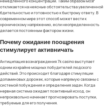
немедленного концентрации. Таким образом мозг
откликается на неясные обстоятельства увеличенной
бдительностью и готовностью к быстрому ответу. В
современном мире этот способ может вести к
хроническому напряжению, если неопределенность
делается постоянным фактором жизни.
Почему ожидание поощрения
стимулирует активничать
Антиципация вознаграждения 7k casino выступает
одним из крайне мощных побудителей людского
действий. Это происходит благодаря стимуляции
допаминовых дорожек, которые напрямую связаны с
системой побуждения и определения задач. Когда
нервная система ожидает позитивный исход, он
непроизвольно начинает прогнозировать поступки,
требуемые для его получения.