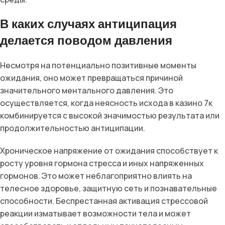
В каких случаях антиципация
делается поводом давления
Несмотря на потенциально позитивные моменты
ожидания, оно может превращаться причиной
значительного ментального давления. Это
осуществляется, когда неясность исхода в казино 7к
комбинируется с высокой значимостью результата или
продолжительностью антиципации.
Хроническое напряжение от ожидания способствует к
росту уровня гормона стресса и иных напряженных
гормонов. Это может неблагоприятно влиять на
телесное здоровье, защитную сеть и познавательные
способности. Беспрестанная активация стрессовой
реакции изматывает возможности тела и может