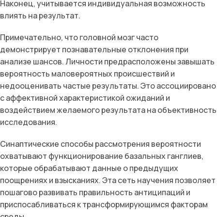
Наконец, учитывается индивидуальная возможность
влиять на результат.
Примечательно, что головной мозг часто
демонстрирует познавательные отклонения при
анализе шансов. Личности предрасположены завышать
вероятность маловероятных происшествий и
недооценивать частые результаты. Это ассоциировано
с аффективной характеристикой ожиданий и
воздействием желаемого результата на объективность
исследования.
Синаптические способы рассмотрения вероятности
охватывают функционирование базальных ганглиев,
которые обрабатывают данные о предыдущих
поощрениях и взысканиях. Эта сеть научения позволяет
пошагово развивать правильность антиципаций и
приспосабливаться к трансформирующимся факторам
среды.