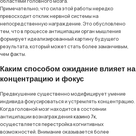
областями головного мозга.
Примечательно, что сила этой работы нередко
превосходит отклик нервной системы на
непосредственную награждение. Это обусловлено
тем, что в процессе антиципации орган мышления
формирует идеализированный картину будущего
результата, который может стать более заманчивым,
чем факты.
Каким способом ожидание влияет на
концентрацию и фокус
Предвкушение существенно модифицирует умение
индивида фокусироваться и устремлять концентрацию.
Когда головной мозг находится в состоянии
антиципации вознаграждения
казино 7к
,
осуществляется перестройка когнитивных
возможностей. Внимание оказывается более