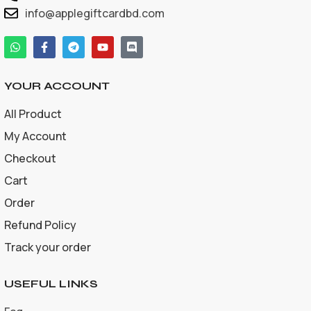
info@applegiftcardbd.com
YOUR ACCOUNT
All Product
My Account
Checkout
Cart
Order
Refund Policy
Track your order
USEFUL LINKS