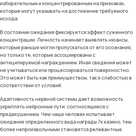
избирательным и концентрированным на признаках,
которые могут указывать на достижение требуемого
исхода.
В состоянии ожидания фиксируется эффект суженного
концентрации. Личность начинает выявлять нюансы,
которые раньше могли пропускаться от его осознания,
но только те, которые ассоциированы с
антиципируемой награждением. Иная сведения может
не учитываться или процессироваться поверхностно.
Это может быть как преимуществом, так и слабостью в
соответствии от условий.
Адаптивность нервной системы дает возможность
укреплять нейронные пути, соотносящиеся с
предвкушением. Чем чаще человек испытывает
ожидание определенного вида награды 7к казино, тем
более непроизвольными становятся релевантные