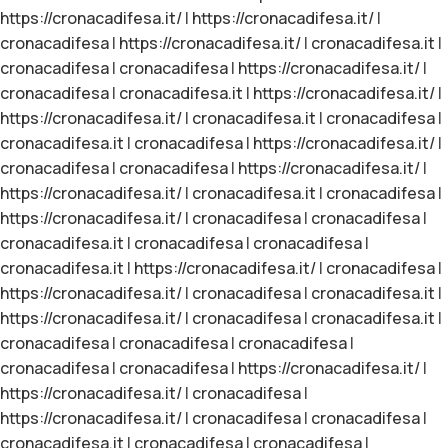
https://cronacadifesa.it/
|
https://cronacadifesa.it/
|
cronacadifesa
|
https://cronacadifesa.it/
|
cronacadifesa.it
|
cronacadifesa
|
cronacadifesa
|
https://cronacadifesa.it/
|
cronacadifesa
|
cronacadifesa.it
|
https://cronacadifesa.it/
|
https://cronacadifesa.it/
|
cronacadifesa.it
|
cronacadifesa
|
cronacadifesa.it
|
cronacadifesa
|
https://cronacadifesa.it/
|
cronacadifesa
|
cronacadifesa
|
https://cronacadifesa.it/
|
https://cronacadifesa.it/
|
cronacadifesa.it
|
cronacadifesa
|
https://cronacadifesa.it/
|
cronacadifesa
|
cronacadifesa
|
cronacadifesa.it
|
cronacadifesa
|
cronacadifesa
|
cronacadifesa.it
|
https://cronacadifesa.it/
|
cronacadifesa
|
https://cronacadifesa.it/
|
cronacadifesa
|
cronacadifesa.it
|
https://cronacadifesa.it/
|
cronacadifesa
|
cronacadifesa.it
|
cronacadifesa
|
cronacadifesa
|
cronacadifesa
|
cronacadifesa
|
cronacadifesa
|
https://cronacadifesa.it/
|
https://cronacadifesa.it/
|
cronacadifesa
|
https://cronacadifesa.it/
|
cronacadifesa
|
cronacadifesa
|
cronacadifesa.it
|
cronacadifesa
|
cronacadifesa
|