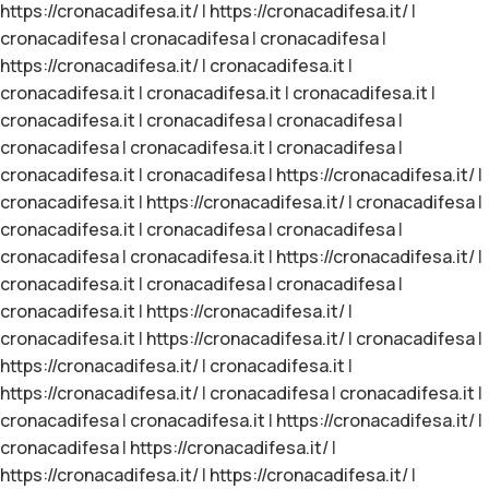
https://cronacadifesa.it/
|
https://cronacadifesa.it/
|
cronacadifesa
|
cronacadifesa
|
cronacadifesa
|
https://cronacadifesa.it/
|
cronacadifesa.it
|
cronacadifesa.it
|
cronacadifesa.it
|
cronacadifesa.it
|
cronacadifesa.it
|
cronacadifesa
|
cronacadifesa
|
cronacadifesa
|
cronacadifesa.it
|
cronacadifesa
|
cronacadifesa.it
|
cronacadifesa
|
https://cronacadifesa.it/
|
cronacadifesa.it
|
https://cronacadifesa.it/
|
cronacadifesa
|
cronacadifesa.it
|
cronacadifesa
|
cronacadifesa
|
cronacadifesa
|
cronacadifesa.it
|
https://cronacadifesa.it/
|
cronacadifesa.it
|
cronacadifesa
|
cronacadifesa
|
cronacadifesa.it
|
https://cronacadifesa.it/
|
cronacadifesa.it
|
https://cronacadifesa.it/
|
cronacadifesa
|
https://cronacadifesa.it/
|
cronacadifesa.it
|
https://cronacadifesa.it/
|
cronacadifesa
|
cronacadifesa.it
|
cronacadifesa
|
cronacadifesa.it
|
https://cronacadifesa.it/
|
cronacadifesa
|
https://cronacadifesa.it/
|
https://cronacadifesa.it/
|
https://cronacadifesa.it/
|