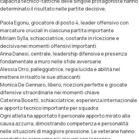
capacità tecnico-tattiche delle singole protagoniste hanno
determinato il risultato nelle partite decisive.
Paola Egonu, giocatore di posto 4, leader offensivo con
marcature cruciali in ciascuna partita importante
Miriam Sylla, schiacciatrice, costante in ricezione e
decisiva nei momenti offensivi importanti
Anna Danesi, centrale, leadership difensiva e presenza
fondamentale a muro nelle sfide avversarie
Alessia Orro, palleggiatrice, regia lucida e abilità nel
mettere in risalto le sue attaccanti
Monica De Gennaro, libero, ricezioni perfette e giocate
difensive straordinarie nei momenti chiave
Caterina Bosetti, schiacciatrice, esperienza internazionale
e apporto tecnico importante per squadra
Ogni atleta ha apportato il personale apporto mirato alla
causa azzurra, dimostrando competenza e personalità
nelle situazioni di maggiore pressione. Le veterane hanno
condotto le compagne più giovani con la propria