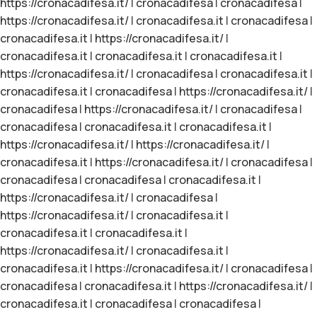
https://cronacadifesa.it/
|
cronacadifesa
|
cronacadifesa
|
https://cronacadifesa.it/
|
cronacadifesa.it
|
cronacadifesa
|
cronacadifesa.it
|
https://cronacadifesa.it/
|
cronacadifesa.it
|
cronacadifesa.it
|
cronacadifesa.it
|
https://cronacadifesa.it/
|
cronacadifesa
|
cronacadifesa.it
|
cronacadifesa.it
|
cronacadifesa
|
https://cronacadifesa.it/
|
cronacadifesa
|
https://cronacadifesa.it/
|
cronacadifesa
|
cronacadifesa
|
cronacadifesa.it
|
cronacadifesa.it
|
https://cronacadifesa.it/
|
https://cronacadifesa.it/
|
cronacadifesa.it
|
https://cronacadifesa.it/
|
cronacadifesa
|
cronacadifesa
|
cronacadifesa
|
cronacadifesa.it
|
https://cronacadifesa.it/
|
cronacadifesa
|
https://cronacadifesa.it/
|
cronacadifesa.it
|
cronacadifesa.it
|
cronacadifesa.it
|
https://cronacadifesa.it/
|
cronacadifesa.it
|
cronacadifesa.it
|
https://cronacadifesa.it/
|
cronacadifesa
|
cronacadifesa
|
cronacadifesa.it
|
https://cronacadifesa.it/
|
cronacadifesa.it
|
cronacadifesa
|
cronacadifesa
|