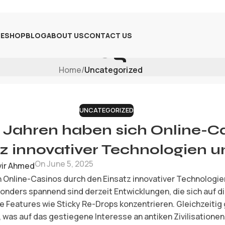
E
SHOP
BLOG
ABOUT US
CONTACT US
Blog
Home
/
Uncategorized
UNCATEGORIZED
n Jahren haben sich Online-C
z innovativer Technologien 
On June 5, 2025
vir Ahmed
h Online-Casinos durch den Einsatz innovativer Technologie
sonders spannend sind derzeit Entwicklungen, die sich auf 
e Features wie Sticky Re-Drops konzentrieren. Gleichzeitig
was auf das gestiegene Interesse an antiken Zivilisationen