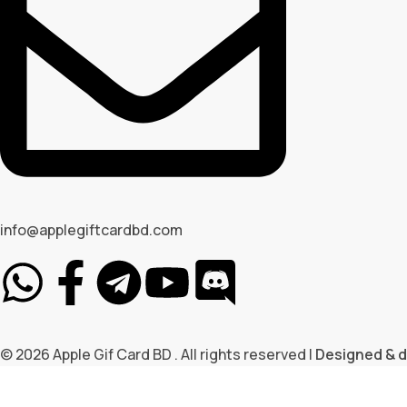
info@applegiftcardbd.com
© 2026 Apple Gif Card BD . All rights reserved |
Designed & 