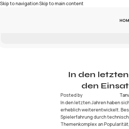
Skip to navigation
Skip to main content
HOM
In den letzte
den Einsat
Posted by
Tan
In den letzten Jahren haben sic
erheblich weiterentwickelt. Be
Spielerfahrung durch technisch
Themenkomplex an Popularität, 