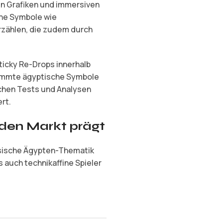
en Grafiken und immersiven
che Symbole wie
rzählen, die zudem durch
ticky Re-Drops innerhalb
stimmte ägyptische Symbole
ichen Tests und Analysen
rt.
den Markt prägt
assische Ägypten-Thematik
 auch technikaffine Spieler