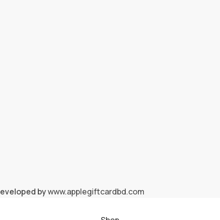
developed by
www.applegiftcardbd.com