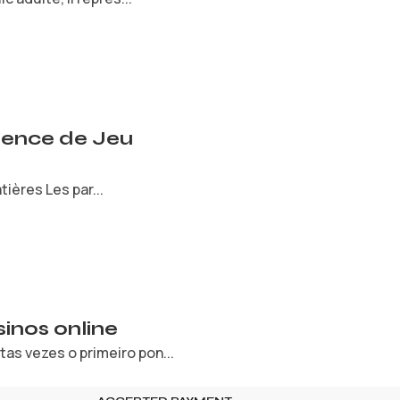
rience de Jeu
ières Les par...
inos online
s vezes o primeiro pon...