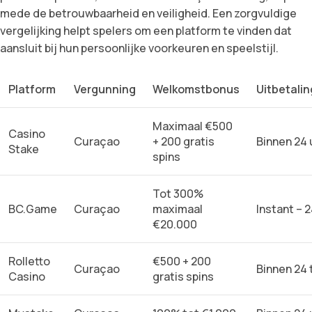
mede de betrouwbaarheid en veiligheid. Een zorgvuldige
vergelijking helpt spelers om een platform te vinden dat
aansluit bij hun persoonlijke voorkeuren en speelstijl.
Platform
Vergunning
Welkomstbonus
Uitbetali
Maximaal €500
Casino
Curaçao
+ 200 gratis
Binnen 24 
Stake
spins
Tot 300%
BC.Game
Curaçao
maximaal
Instant – 
€20.000
Rolletto
€500 + 200
Curaçao
Binnen 24 
Casino
gratis spins