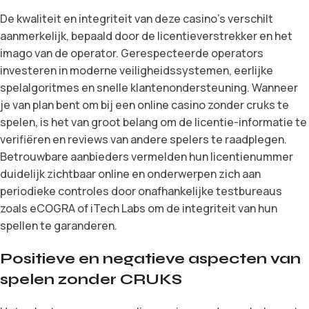
De kwaliteit en integriteit van deze casino’s verschilt
aanmerkelijk, bepaald door de licentieverstrekker en het
imago van de operator. Gerespecteerde operators
investeren in moderne veiligheidssystemen, eerlijke
spelalgoritmes en snelle klantenondersteuning. Wanneer
je van plan bent om bij een online casino zonder cruks te
spelen, is het van groot belang om de licentie-informatie te
verifiëren en reviews van andere spelers te raadplegen.
Betrouwbare aanbieders vermelden hun licentienummer
duidelijk zichtbaar online en onderwerpen zich aan
periodieke controles door onafhankelijke testbureaus
zoals eCOGRA of iTech Labs om de integriteit van hun
spellen te garanderen.
Positieve en negatieve aspecten van
spelen zonder CRUKS