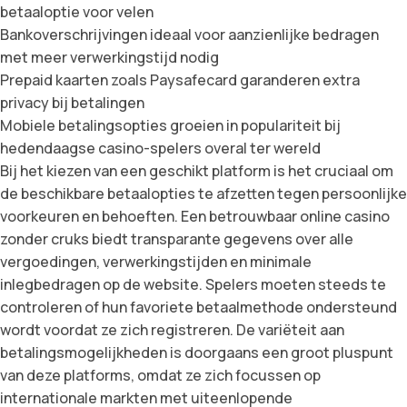
betaaloptie voor velen
Bankoverschrijvingen ideaal voor aanzienlijke bedragen
met meer verwerkingstijd nodig
Prepaid kaarten zoals Paysafecard garanderen extra
privacy bij betalingen
Mobiele betalingsopties groeien in populariteit bij
hedendaagse casino-spelers overal ter wereld
Bij het kiezen van een geschikt platform is het cruciaal om
de beschikbare betaalopties te afzetten tegen persoonlijke
voorkeuren en behoeften. Een betrouwbaar online casino
zonder cruks biedt transparante gegevens over alle
vergoedingen, verwerkingstijden en minimale
inlegbedragen op de website. Spelers moeten steeds te
controleren of hun favoriete betaalmethode ondersteund
wordt voordat ze zich registreren. De variëteit aan
betalingsmogelijkheden is doorgaans een groot pluspunt
van deze platforms, omdat ze zich focussen op
internationale markten met uiteenlopende