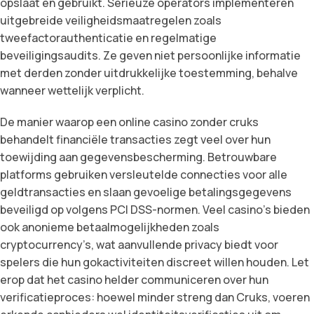
opslaat en gebruikt. Serieuze operators implementeren
uitgebreide veiligheidsmaatregelen zoals
tweefactorauthenticatie en regelmatige
beveiligingsaudits. Ze geven niet persoonlijke informatie
met derden zonder uitdrukkelijke toestemming, behalve
wanneer wettelijk verplicht.
De manier waarop een online casino zonder cruks
behandelt financiële transacties zegt veel over hun
toewijding aan gegevensbescherming. Betrouwbare
platforms gebruiken versleutelde connecties voor alle
geldtransacties en slaan gevoelige betalingsgegevens
beveiligd op volgens PCI DSS-normen. Veel casino’s bieden
ook anonieme betaalmogelijkheden zoals
cryptocurrency’s, wat aanvullende privacy biedt voor
spelers die hun gokactiviteiten discreet willen houden. Let
erop dat het casino helder communiceren over hun
verificatieproces: hoewel minder streng dan Cruks, voeren