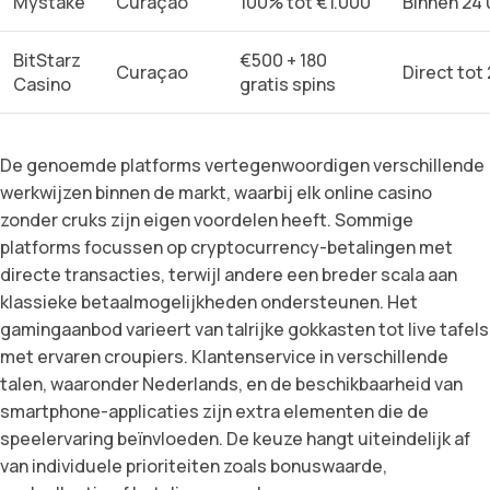
Mystake
Curaçao
100% tot €1.000
Binnen 24 
BitStarz
€500 + 180
Curaçao
Direct tot
Casino
gratis spins
De genoemde platforms vertegenwoordigen verschillende
werkwijzen binnen de markt, waarbij elk online casino
zonder cruks zijn eigen voordelen heeft. Sommige
platforms focussen op cryptocurrency-betalingen met
directe transacties, terwijl andere een breder scala aan
klassieke betaalmogelijkheden ondersteunen. Het
gamingaanbod varieert van talrijke gokkasten tot live tafels
met ervaren croupiers. Klantenservice in verschillende
talen, waaronder Nederlands, en de beschikbaarheid van
smartphone-applicaties zijn extra elementen die de
speelervaring beïnvloeden. De keuze hangt uiteindelijk af
van individuele prioriteiten zoals bonuswaarde,