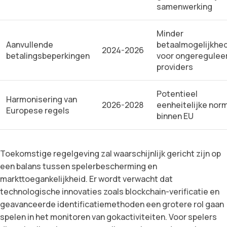
samenwerking
Minder
Aanvullende
betaalmogelijkhe
2024-2026
betalingsbeperkingen
voor ongeregulee
providers
Potentieel
Harmonisering van
2026-2028
eenheitelijke nor
Europese regels
binnen EU
Toekomstige regelgeving zal waarschijnlijk gericht zijn op
een balans tussen spelerbescherming en
markttoegankelijkheid. Er wordt verwacht dat
technologische innovaties zoals blockchain-verificatie en
geavanceerde identificatiemethoden een grotere rol gaan
spelen in het monitoren van gokactiviteiten. Voor spelers