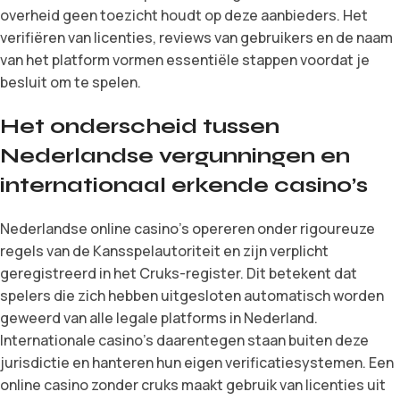
overheid geen toezicht houdt op deze aanbieders. Het
verifiëren van licenties, reviews van gebruikers en de naam
van het platform vormen essentiële stappen voordat je
besluit om te spelen.
Het onderscheid tussen
Nederlandse vergunningen en
internationaal erkende casino’s
Nederlandse online casino’s opereren onder rigoureuze
regels van de Kansspelautoriteit en zijn verplicht
geregistreerd in het Cruks-register. Dit betekent dat
spelers die zich hebben uitgesloten automatisch worden
geweerd van alle legale platforms in Nederland.
Internationale casino’s daarentegen staan buiten deze
jurisdictie en hanteren hun eigen verificatiesystemen. Een
online casino zonder cruks maakt gebruik van licenties uit