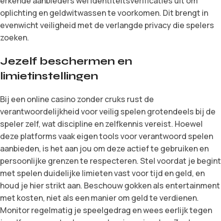
erkende aanbieders wel identiteitsverificaties uit om
oplichting en geldwitwassen te voorkomen. Dit brengt in
evenwicht veiligheid met de verlangde privacy die spelers
zoeken.
Jezelf beschermen en
limietinstellingen
Bij een online casino zonder cruks rust de
verantwoordelijkheid voor veilig spelen grotendeels bij de
speler zelf, wat discipline en zelfkennis vereist. Hoewel
deze platforms vaak eigen tools voor verantwoord spelen
aanbieden, is het aan jou om deze actief te gebruiken en
persoonlijke grenzen te respecteren. Stel voordat je begint
met spelen duidelijke limieten vast voor tijd en geld, en
houd je hier strikt aan. Beschouw gokken als entertainment
met kosten, niet als een manier om geld te verdienen.
Monitor regelmatig je speelgedrag en wees eerlijk tegen