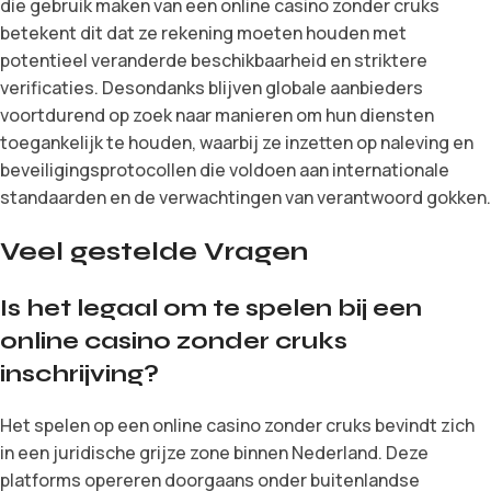
die gebruik maken van een online casino zonder cruks
betekent dit dat ze rekening moeten houden met
potentieel veranderde beschikbaarheid en striktere
verificaties. Desondanks blijven globale aanbieders
voortdurend op zoek naar manieren om hun diensten
toegankelijk te houden, waarbij ze inzetten op naleving en
beveiligingsprotocollen die voldoen aan internationale
standaarden en de verwachtingen van verantwoord gokken.
Veel gestelde Vragen
Is het legaal om te spelen bij een
online casino zonder cruks
inschrijving?
Het spelen op een online casino zonder cruks bevindt zich
in een juridische grijze zone binnen Nederland. Deze
platforms opereren doorgaans onder buitenlandse