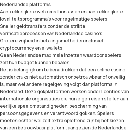
Nederlandse platforms
Aantrekkelijkere welkomstbonussen en aantrekkelijkere
loyaliteitsprogramma’s voor regelmatige spelers
Sneller geldtransfers zonder de strikte
verificatieprocessen van Nederlandse casino’s
Grotere vrijheid in betalingsmethoden inclusief
cryptocurrency en e-wallets
Geen Nederlandse maximale inzetten waardoor spelers
zelf hun budget kunnen bepalen
Het is belangrijk om te benadrukken dat een online casino
zonder cruks niet automatisch onbetrouwbaar of onveilig
is, maar wel andere regelgeving volgt dan platforms in
Nederland. Deze gokplatformen werken onder licenties van
internationale organisaties die hun eigen eisen stellen aan
eerlijke speelomstandigheden, bescherming van
persoonsgegevens en verantwoord gokken. Spelers
moeten echter wel zelf extra oplettend zijn bij het kiezen
van een betrouwbaar platform, aangezien de Nederlandse