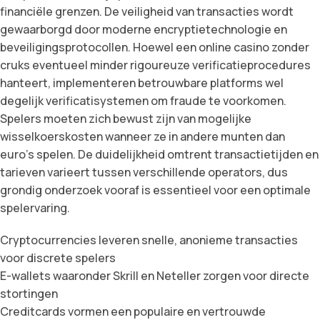
financiële grenzen. De veiligheid van transacties wordt
gewaarborgd door moderne encryptietechnologie en
beveiligingsprotocollen. Hoewel een online casino zonder
cruks eventueel minder rigoureuze verificatieprocedures
hanteert, implementeren betrouwbare platforms wel
degelijk verificatisystemen om fraude te voorkomen.
Spelers moeten zich bewust zijn van mogelijke
wisselkoerskosten wanneer ze in andere munten dan
euro’s spelen. De duidelijkheid omtrent transactietijden en
tarieven varieert tussen verschillende operators, dus
grondig onderzoek vooraf is essentieel voor een optimale
spelervaring.
Cryptocurrencies leveren snelle, anonieme transacties
voor discrete spelers
E-wallets waaronder Skrill en Neteller zorgen voor directe
stortingen
Creditcards vormen een populaire en vertrouwde