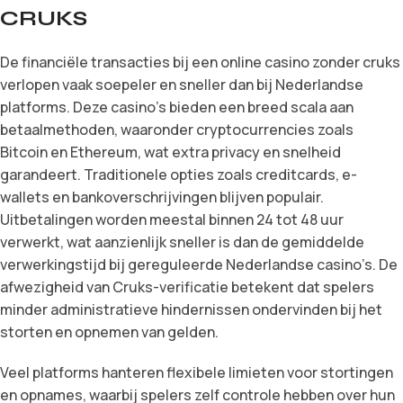
CRUKS
De financiële transacties bij een online casino zonder cruks
verlopen vaak soepeler en sneller dan bij Nederlandse
platforms. Deze casino’s bieden een breed scala aan
betaalmethoden, waaronder cryptocurrencies zoals
Bitcoin en Ethereum, wat extra privacy en snelheid
garandeert. Traditionele opties zoals creditcards, e-
wallets en bankoverschrijvingen blijven populair.
Uitbetalingen worden meestal binnen 24 tot 48 uur
verwerkt, wat aanzienlijk sneller is dan de gemiddelde
verwerkingstijd bij gereguleerde Nederlandse casino’s. De
afwezigheid van Cruks-verificatie betekent dat spelers
minder administratieve hindernissen ondervinden bij het
storten en opnemen van gelden.
Veel platforms hanteren flexibele limieten voor stortingen
en opnames, waarbij spelers zelf controle hebben over hun