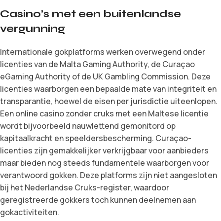
Casino’s met een buitenlandse
vergunning
Internationale gokplatforms werken overwegend onder
licenties van de Malta Gaming Authority, de Curaçao
eGaming Authority of de UK Gambling Commission. Deze
licenties waarborgen een bepaalde mate van integriteit en
transparantie, hoewel de eisen per jurisdictie uiteenlopen.
Een online casino zonder cruks met een Maltese licentie
wordt bijvoorbeeld nauwlettend gemonitord op
kapitaalkracht en speeldersbescherming. Curaçao-
licenties zijn gemakkelijker verkrijgbaar voor aanbieders
maar bieden nog steeds fundamentele waarborgen voor
verantwoord gokken. Deze platforms zijn niet aangesloten
bij het Nederlandse Cruks-register, waardoor
geregistreerde gokkers toch kunnen deelnemen aan
gokactiviteiten.