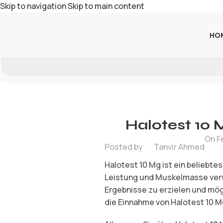
Skip to navigation
Skip to main content
HO
Halotest 10
On F
Posted by
Tanvir Ahmed
Halotest 10 Mg ist ein beliebte
Leistung und Muskelmasse verwe
Ergebnisse zu erzielen und mögl
die Einnahme von Halotest 10 