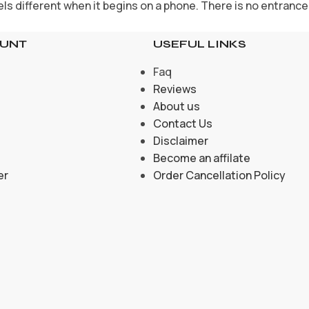
s different when it begins on a phone. There is no entrance ha
OUNT
USEFUL LINKS
Faq
Reviews
About us
Contact Us
Disclaimer
Become an affilate
er
Order Cancellation Policy