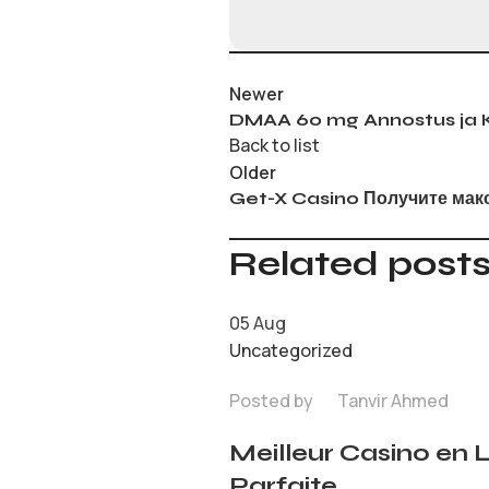
Newer
DMAA 60 mg Annostus ja 
Back to list
Older
Get-X Casino Получите мак
Related post
05
Aug
Uncategorized
Posted by
Tanvir Ahmed
Meilleur Casino en 
Parfaite