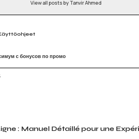
View all posts by Tanvir Ahmed
Käyttöohjeet
симум с бонусов по промо
s
Ligne : Manuel Détaillé pour une Expé