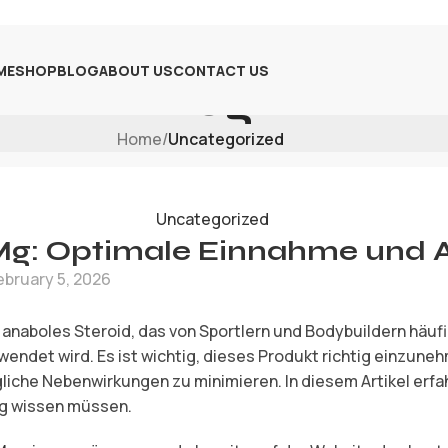
ME
SHOP
BLOG
ABOUT US
CONTACT US
Blog
Home
/
Uncategorized
Uncategorized
 Mg: Optimale Einnahme und
ebruary 5, 2026
s anaboles Steroid, das von Sportlern und Bodybuildern häuf
ndet wird. Es ist wichtig, dieses Produkt richtig einzun
iche Nebenwirkungen zu minimieren. In diesem Artikel erfahr
Mg wissen müssen.