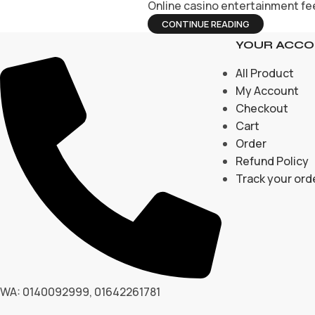
Online casino entertainment feel
CONTINUE READING
YOUR ACC
All Product
My Account
Checkout
Cart
Order
Refund Policy
Track your ord
WA: 0140092999, 01642261781