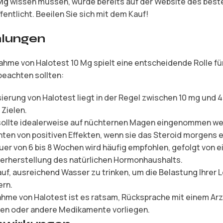
 Mg
wissen müssen, wurde bereits auf der Website des beste
entlicht. Beeilen Sie sich mit dem Kauf!
lungen
ahme von Halotest 10 Mg spielt eine entscheidende Rolle für
 beachten sollten:
erung von Halotest liegt in der Regel zwischen 10 mg und 4
 Zielen.
sollte idealerweise auf nüchternen Magen eingenommen wer
chten von positiven Effekten, wenn sie das Steroid morgens
uer von 6 bis 8 Wochen wird häufig empfohlen, gefolgt von
erherstellung des natürlichen Hormonhaushalts.
uf, ausreichend Wasser zu trinken, um die Belastung Ihrer 
ern.
ahme von Halotest ist es ratsam, Rücksprache mit einem Arz
en oder andere Medikamente vorliegen.