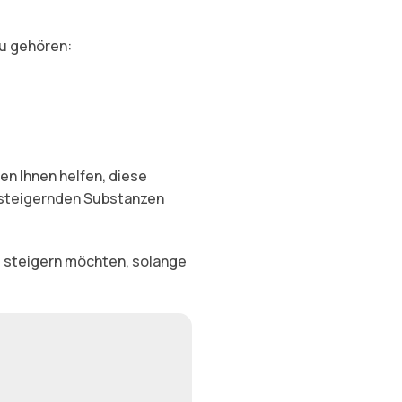
zu gehören:
n Ihnen helfen, diese
ngssteigernden Substanzen
ng steigern möchten, solange