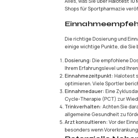
Alles, was Sie über
Halotest 10
Shops für Sportpharmazie veröff
Einnahmeempfeh
Die richtige Dosierung und Einn
einige wichtige Punkte, die Sie
Dosierung:
Die empfohlene Dosi
Ihrem Erfahrungslevel und Ihren
Einnahmezeitpunkt:
Halotest 
optimieren. Viele Sportler beri
Einnahmedauer:
Eine Zyklusda
Cycle-Therapie (PCT) zur Wied
Trinkverhalten:
Achten Sie dara
allgemeine Gesundheit zu förd
Arzt konsultieren:
Vor der Einn
besonders wenn Vorerkrankung