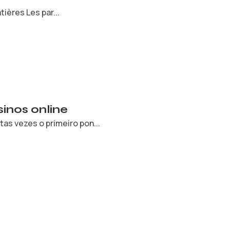
ières Les par...
inos online
s vezes o primeiro pon...