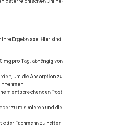
n österreichischen Online-
 Ihre Ergebnisse. Hier sind
0 mg pro Tag, abhängig von
den, um die Absorption zu
 einnehmen.
 einem entsprechenden Post-
Leber zu minimieren und die
t oder Fachmann zu halten,