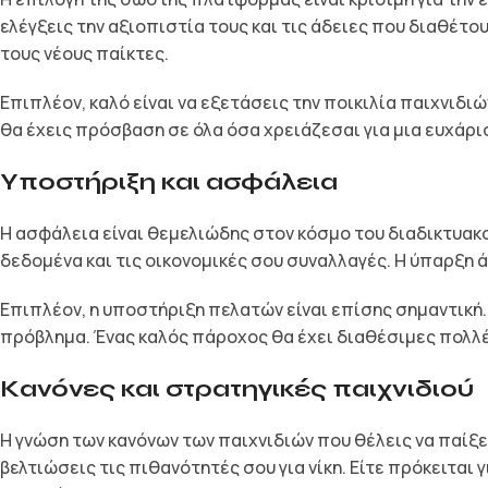
ελέγξεις την αξιοπιστία τους και τις άδειες που διαθέ
τους νέους παίκτες.
Επιπλέον, καλό είναι να εξετάσεις την ποικιλία παιχνιδ
θα έχεις πρόσβαση σε όλα όσα χρειάζεσαι για μια ευχάρι
Υποστήριξη και ασφάλεια
Η ασφάλεια είναι θεμελιώδης στον κόσμο του διαδικτυα
δεδομένα και τις οικονομικές σου συναλλαγές. Η ύπαρξη ά
Επιπλέον, η υποστήριξη πελατών είναι επίσης σημαντική.
πρόβλημα. Ένας καλός πάροχος θα έχει διαθέσιμες πολλές
Κανόνες και στρατηγικές παιχνιδιού
Η γνώση των κανόνων των παιχνιδιών που θέλεις να παίξε
βελτιώσεις τις πιθανότητές σου για νίκη. Είτε πρόκειται 