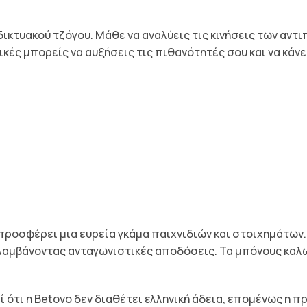
δικτυακού τζόγου. Μάθε να αναλύεις τις κινήσεις των αντ
ές μπορείς να αυξήσεις τις πιθανότητές σου και να κάνε
ροσφέρει μια ευρεία γκάμα παιχνιδιών και στοιχημάτων. 
ολαμβάνοντας ανταγωνιστικές αποδόσεις. Τα μπόνους καλ
ί ότι η Betovo δεν διαθέτει ελληνική άδεια, επομένως η 