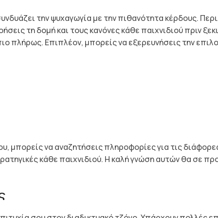
συνδυάζει την ψυχαγωγία με την πιθανότητα κέρδους. Περ
ήσεις τη δομή και τους κανόνες κάθε παιχνιδιού πριν ξεκι
πιο πλήρως. Επιπλέον, μπορείς να εξερευνήσεις την επιλ
γου, μπορείς να αναζητήσεις πληροφορίες για τις διάφορ
 στρατηγικές κάθε παιχνιδιού. Η καλή γνώση αυτών θα σε π
ς
επιτυχία σου στον διαδικτυακό τζόγο. Υπάρχουν πολλές επ