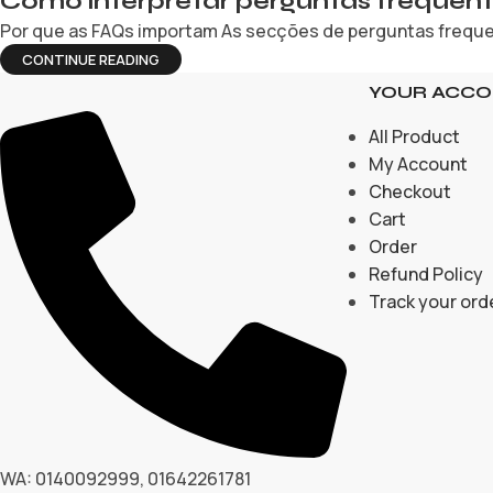
Como interpretar perguntas frequente
Por que as FAQs importam As secções de perguntas frequen
CONTINUE READING
YOUR ACC
All Product
My Account
Checkout
Cart
Order
Refund Policy
Track your ord
WA: 0140092999, 01642261781