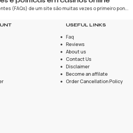
s e políticas em casinos online
tes (FAQs) de um site são muitas vezes o primeiro pon...
OUNT
USEFUL LINKS
Faq
Reviews
About us
Contact Us
Disclaimer
Become an affilate
er
Order Cancellation Policy