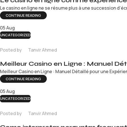
Le casino en ligne comme expérience 
Le casino en ligne ne se résume plus à une succession d’écra
CONTINUE READING
05
Aug
UNCATEGORIZED
Posted by
Tanvir Ahmed
Meilleur Casino en Ligne : Manuel Dét
Meilleur Casino en Ligne : Manuel Détaillé pour une Expérien
CONTINUE READING
05
Aug
UNCATEGORIZED
Posted by
Tanvir Ahmed