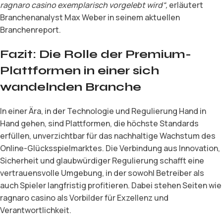
ragnaro casino exemplarisch vorgelebt wird“,
erläutert
Branchenanalyst Max Weber in seinem aktuellen
Branchenreport.
Fazit: Die Rolle der Premium-
Plattformen in einer sich
wandelnden Branche
In einer Ära, in der Technologie und Regulierung Hand in
Hand gehen, sind Plattformen, die höchste Standards
erfüllen, unverzichtbar für das nachhaltige Wachstum des
Online-Glücksspielmarktes. Die Verbindung aus Innovation,
Sicherheit und glaubwürdiger Regulierung schafft eine
vertrauensvolle Umgebung, in der sowohl Betreiber als
auch Spieler langfristig profitieren. Dabei stehen Seiten wie
ragnaro casino als Vorbilder für Exzellenz und
Verantwortlichkeit.