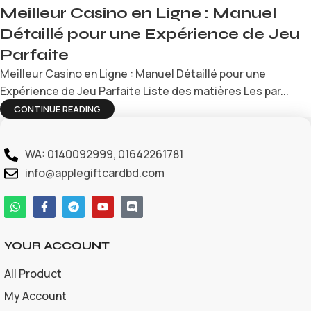
Meilleur Casino en Ligne : Manuel
Détaillé pour une Expérience de Jeu
Parfaite
Meilleur Casino en Ligne : Manuel Détaillé pour une
Expérience de Jeu Parfaite Liste des matières Les par...
CONTINUE READING
WA: 0140092999, 01642261781
info@applegiftcardbd.com
YOUR ACCOUNT
All Product
My Account