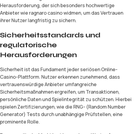
Herausforderung, der sich besonders hochwertige
Anbieter wie ragnaro casino widmen, um das Vertrauen
ihrer Nutzer langfristig zu sichern.
Sicherheitsstandards und
regulatorische
Herausforderungen
Sicherheit ist das Fundament jeder seriösen Online-
Casino-Plattform. Nutzer erkennen zunehmend, dass
vertrauenswürdige Anbieter umfangreiche
Sicherheitsmaßnahmen ergreifen, um Transaktionen,
persönliche Daten und Spielintegrität zu schützen. Hierbei
spielen Zertifizierungen, wie die RNG- (Random Number
Generator) Tests durch unabhängige Prüfstellen, eine
prominente Rolle.