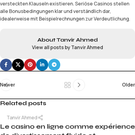
versteckten Klauseln existieren. Seriöse Casinos stellen
alle Bonusbedingungen klar und verständlich dar,
idealerweise mit Beispielrechnungen zur Verdeutlichung.
About Tanvir Ahmed
View all posts by Tanvir Ahmed
Newer
Older
Related posts
Tanvir Ahmed
Le casino en ligne comme expérience