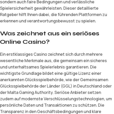
sondern auch faire Bedingungen und verlässliche
Spielersicherheit gewährleisten. Dieser detaillierte
Ratgeber hilft Ihnen dabei, die führenden Plattformen zu
erkennen und verantwortungsbewusst zu spielen.
Was zeichnet aus ein seriöses
Online Casino?
Ein erstklassiges Casino zeichnet sich durch mehrere
wesentliche Merkmale aus, die gemeinsam ein sicheres
und unterhaltsames Spielerlebnis garantieren. Die
wichtigste Grundlage bildet eine gültige Lizenz einer
anerkannten Glücksspielbehörde, wie der Gemeinsamen
Glücksspielbehörde der Länder (GGL) in Deutschland oder
der Malta Gaming Authority. Seriöse Anbieter setzen
zudem auf modernste Verschlüsselungstechnologien, um
persönliche Daten und Transaktionen zu schützen. Die
Transparenz in den Geschäftsbedingungen und klare