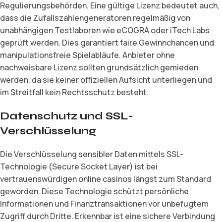
Regulierungsbehörden. Eine gültige Lizenz bedeutet auch,
dass die Zufallszahlengeneratoren regelmäßig von
unabhängigen Testlaboren wie eCOGRA oder iTech Labs
geprüft werden. Dies garantiert faire Gewinnchancen und
manipulationsfreie Spielabläufe. Anbieter ohne
nachweisbare Lizenz sollten grundsätzlich gemieden
werden, da sie keiner offiziellen Aufsicht unterliegen und
im Streitfall kein Rechtsschutz besteht.
Datenschutz und SSL-
Verschlüsselung
Die Verschlüsselung sensibler Daten mittels SSL-
Technologie (Secure Socket Layer) ist bei
vertrauenswürdigen online casinos längst zum Standard
geworden. Diese Technologie schützt persönliche
Informationen und Finanztransaktionen vor unbefugtem
Zugriff durch Dritte. Erkennbar ist eine sichere Verbindung