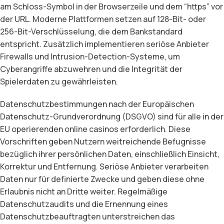
am Schloss-Symbol in der Browserzeile und dem “https” vor
der URL. Moderne Plattformen setzen auf 128-Bit- oder
256-Bit-Verschlüsselung, die dem Bankstandard
entspricht. Zusätzlich implementieren seriöse Anbieter
Firewalls und Intrusion-Detection-Systeme, um
Cyberangriffe abzuwehren und die Integrität der
Spielerdaten zu gewährleisten.
Datenschutzbestimmungen nach der Europäischen
Datenschutz-Grundverordnung (DSGVO) sind für alle in der
EU operierenden online casinos erforderlich. Diese
Vorschriften geben Nutzern weitreichende Befugnisse
bezüglich ihrer persönlichen Daten, einschließlich Einsicht,
Korrektur und Entfernung. Seriöse Anbieter verarbeiten
Daten nur für definierte Zwecke und geben diese ohne
Erlaubnis nicht an Dritte weiter. Regelmäßige
Datenschutzaudits und die Ernennung eines
Datenschutzbeauftragten unterstreichen das