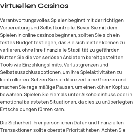
virtuellen Casinos
Verantwortungsvolles Spielen beginnt mit der richtigen
Vorbereitung und Selbstkontrolle. Bevor Sie mit dem
Spielen in online casinos beginnen, sollten Sie sich ein
festes Budget festlegen, das Sie sich leisten können zu
verlieren, ohne Ihre finanzielle Stabilität zu gefährden.
Nutzen Sie die von seriösen Anbietern bereitgestellten
Tools wie Einzahlungslimits, Verlustgrenzen und
Selbstausschlussoptionen, um Ihre Spielaktivitäten zu
kontrollieren. Setzen Sie sich klare zeitliche Grenzen und
machen Sie regelmäßige Pausen, um einen kühlen Kopf zu
bewahren. Spielen Sie niemals unter Alkoholeinfluss oder in
emotional belasteten Situationen, da dies zu unüberlegten
Entscheidungen führen kann.
Die Sicherheit Ihrer persönlichen Daten und finanziellen
Transaktionen sollte oberste Priorität haben. Achten Sie