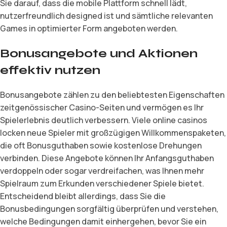
Sie darauf, dass die mobile Plattform schnell lädt,
nutzerfreundlich designed ist und sämtliche relevanten
Games in optimierter Form angeboten werden.
Bonusangebote und Aktionen
effektiv nutzen
Bonusangebote zählen zu den beliebtesten Eigenschaften
zeitgenössischer Casino-Seiten und vermögen es Ihr
Spielerlebnis deutlich verbessern. Viele online casinos
locken neue Spieler mit großzügigen Willkommenspaketen,
die oft Bonusguthaben sowie kostenlose Drehungen
verbinden. Diese Angebote können Ihr Anfangsguthaben
verdoppeln oder sogar verdreifachen, was Ihnen mehr
Spielraum zum Erkunden verschiedener Spiele bietet.
Entscheidend bleibt allerdings, dass Sie die
Bonusbedingungen sorgfältig überprüfen und verstehen,
welche Bedingungen damit einhergehen, bevor Sie ein