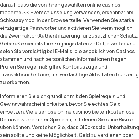
darauf, dass die von Ihnen gewählten online casinos
moderne SSL-Verschlüsselung verwenden, erkennbar am
Schlosssymbol in der Browserzeile. Verwenden Sie starke,
einzigartige Passwörter und aktivieren Sie wenn möglich
die Zwei-Faktor-Authentifizierung für zusätzlichen Schutz.
Geben Sie niemals Ihre Zugangsdaten an Dritte weiter und
seien Sie vorsichtig bei E-Mails, die angeblich von Casinos
stammen und nach persönlichen Informationen fragen.
Prüfen Sie regelmäßig Ihre Kontoauszüge und
Transaktionshistorie, um verdächtige Aktivitäten frühzeitig
zu erkennen.
Informieren Sie sich gründlich mit den Spielregeln und
Gewinnwahrscheinlichkeiten, bevor Sie echtes Geld
einsetzen. Viele seriöse online casinos bieten kostenlose
Demoversionen ihrer Spiele an, mit denen Sie ohne Risiko
üben können. Verstehen Sie, dass Glücksspiel Unterhaltung
sein sollte und keine Möglichkeit, Geld zu verdienen oder