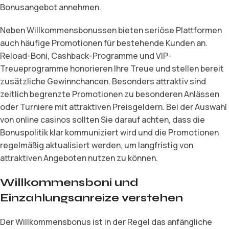
Bonusangebot annehmen.
Neben Willkommensbonussen bieten seriöse Plattformen
auch häufige Promotionen für bestehende Kunden an.
Reload-Boni, Cashback-Programme und VIP-
Treueprogramme honorieren Ihre Treue und stellen bereit
zusätzliche Gewinnchancen. Besonders attraktiv sind
zeitlich begrenzte Promotionen zu besonderen Anlässen
oder Turniere mit attraktiven Preisgeldern. Bei der Auswahl
von online casinos sollten Sie darauf achten, dass die
Bonuspolitik klar kommuniziert wird und die Promotionen
regelmäßig aktualisiert werden, um langfristig von
attraktiven Angeboten nutzen zu können.
Willkommensboni und
Einzahlungsanreize verstehen
Der Willkommensbonus ist in der Regel das anfängliche