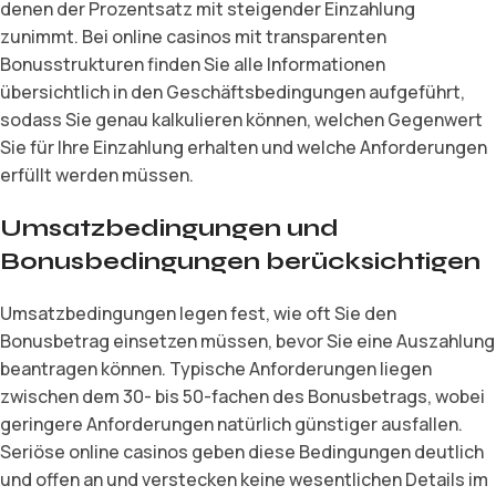
denen der Prozentsatz mit steigender Einzahlung
zunimmt. Bei online casinos mit transparenten
Bonusstrukturen finden Sie alle Informationen
übersichtlich in den Geschäftsbedingungen aufgeführt,
sodass Sie genau kalkulieren können, welchen Gegenwert
Sie für Ihre Einzahlung erhalten und welche Anforderungen
erfüllt werden müssen.
Umsatzbedingungen und
Bonusbedingungen berücksichtigen
Umsatzbedingungen legen fest, wie oft Sie den
Bonusbetrag einsetzen müssen, bevor Sie eine Auszahlung
beantragen können. Typische Anforderungen liegen
zwischen dem 30- bis 50-fachen des Bonusbetrags, wobei
geringere Anforderungen natürlich günstiger ausfallen.
Seriöse online casinos geben diese Bedingungen deutlich
und offen an und verstecken keine wesentlichen Details im