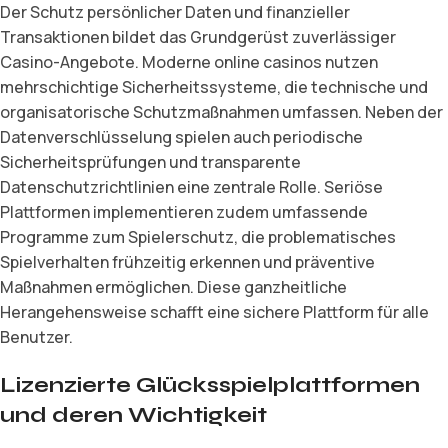
Der Schutz persönlicher Daten und finanzieller
Transaktionen bildet das Grundgerüst zuverlässiger
Casino-Angebote. Moderne online casinos nutzen
mehrschichtige Sicherheitssysteme, die technische und
organisatorische Schutzmaßnahmen umfassen. Neben der
Datenverschlüsselung spielen auch periodische
Sicherheitsprüfungen und transparente
Datenschutzrichtlinien eine zentrale Rolle. Seriöse
Plattformen implementieren zudem umfassende
Programme zum Spielerschutz, die problematisches
Spielverhalten frühzeitig erkennen und präventive
Maßnahmen ermöglichen. Diese ganzheitliche
Herangehensweise schafft eine sichere Plattform für alle
Benutzer.
Lizenzierte Glücksspielplattformen
und deren Wichtigkeit