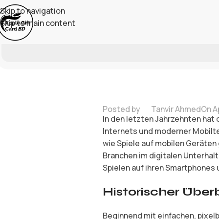
Skip to navigation
Skip to main content
Posted by
Tanvir Ahmed
On Ap
In den letzten Jahrzehnten hat 
Internets und moderner Mobilt
wie Spiele auf mobilen Geräten
Branchen im digitalen Unterhalt
Spielen auf ihren Smartphones 
Historischer Über
Beginnend mit einfachen, pixelb