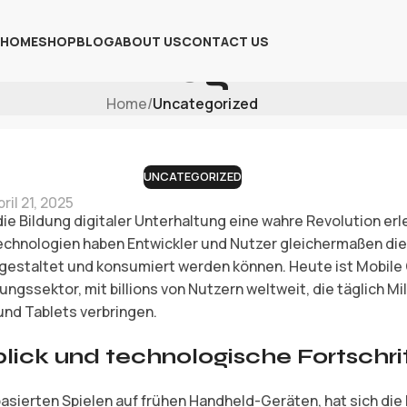
HOME
SHOP
BLOG
ABOUT US
CONTACT US
Blog
Home
/
Uncategorized
UNCATEGORIZED
ril 21, 2025
die Bildung digitaler Unterhaltung eine wahre Revolution er
echnologien haben Entwickler und Nutzer gleichermaßen die
 gestaltet und konsumiert werden können. Heute ist Mobile
ungssektor, mit billions von Nutzern weltweit, die täglich M
und Tablets verbringen.
blick und technologische Fortschri
asierten Spielen auf frühen Handheld-Geräten, hat sich die 