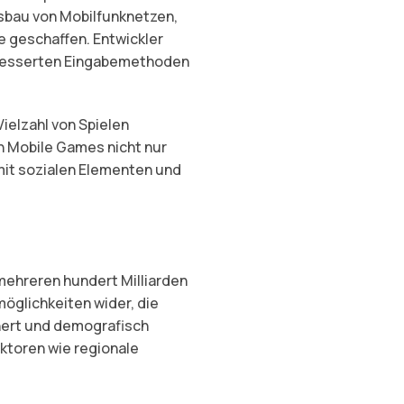
sbau von Mobilfunknetzen,
e geschaffen. Entwickler
erbesserten Eingabemethoden
ielzahl von Spielen
en Mobile Games nicht nur
mit sozialen Elementen und
mehreren hundert Milliarden
öglichkeiten wider, die
chert und demografisch
aktoren wie regionale