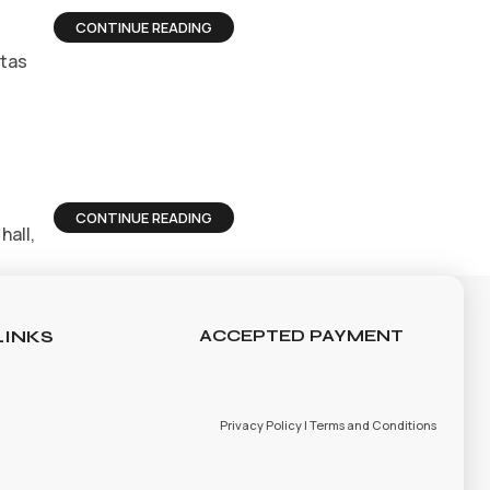
CONTINUE READING
itas
CONTINUE READING
hall,
LINKS
ACCEPTED PAYMENT
Privacy Policy | Terms and Conditions