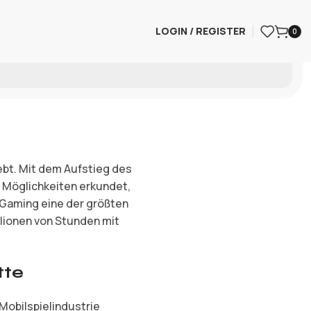
LOGIN / REGISTER
0
lebt. Mit dem Aufstieg des
 Möglichkeiten erkundet,
 Gaming eine der größten
illionen von Stunden mit
tte
Mobilspielindustrie