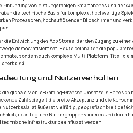
ie Einführung von leistungsfähigen Smartphones und der Au
haben die technische Basis für komplexe, hochwertige Spiel
starken Prozessoren, hochauflösenden Bildschirmen und v
pen.
 die Entwicklung des App Stores, der den Zugang zu einer V
onswege democratisiert hat. Heute beinhalten die populärst
ormate, sondern auch komplexe Multi-Plattform-Titel, die 
chert sind.
Bedeutung und Nutzerverhalten
ss die globale Mobile-Gaming-Branche Umsätze in Höhe von 
ruckende Zahl spiegelt die breite Akzeptanz und die Konsumm
 Nutzerbasis ist äußerst vielfältig, geografisch breit gefä
öhnlich, dass tägliche Nutzergruppen variieren und durch F
 technische Infrastruktur beeinflusst werden.