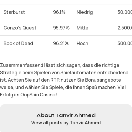
Starburst
96.1%
Niedrig
50.00
Gonzo’s Quest
95.97%
Mittel
2.500
Book of Dead
96.21%
Hoch
500.0
Zusammenfassend lässt sich sagen, dass die richtige
Strategie beim Spielen von Spielautomaten entscheidend
ist. Achten Sie auf den RTP, nutzen Sie Bonusangebote
weise, und wählen Sie Spiele, die Ihnen Spaß machen. Viel
Erfolg im OopSpin Casino!
About Tanvir Ahmed
View all posts by Tanvir Ahmed