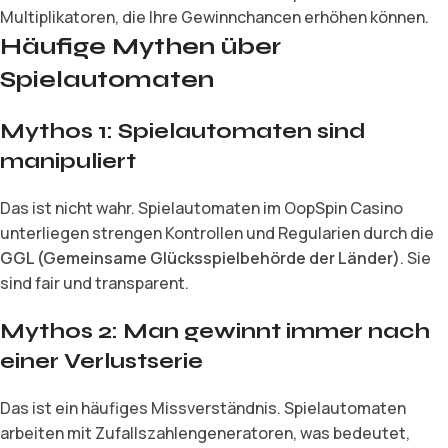
Multiplikatoren, die Ihre Gewinnchancen erhöhen können.
Häufige Mythen über
Spielautomaten
Mythos 1: Spielautomaten sind
manipuliert
Das ist nicht wahr. Spielautomaten im OopSpin Casino
unterliegen strengen Kontrollen und Regularien durch die
GGL (Gemeinsame Glücksspielbehörde der Länder)
. Sie
sind fair und transparent.
Mythos 2: Man gewinnt immer nach
einer Verlustserie
Das ist ein häufiges Missverständnis. Spielautomaten
arbeiten mit Zufallszahlengeneratoren, was bedeutet,