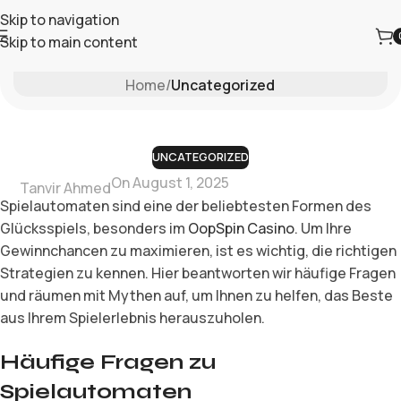
Skip to navigation
Skip to main content
Blog
Home
/
Uncategorized
UNCATEGORIZED
On August 1, 2025
Tanvir Ahmed
Spielautomaten sind eine der beliebtesten Formen des
Glücksspiels, besonders im
OopSpin Casino
. Um Ihre
Gewinnchancen zu maximieren, ist es wichtig, die richtigen
Strategien zu kennen. Hier beantworten wir häufige Fragen
und räumen mit Mythen auf, um Ihnen zu helfen, das Beste
aus Ihrem Spielerlebnis herauszuholen.
Häufige Fragen zu
Spielautomaten