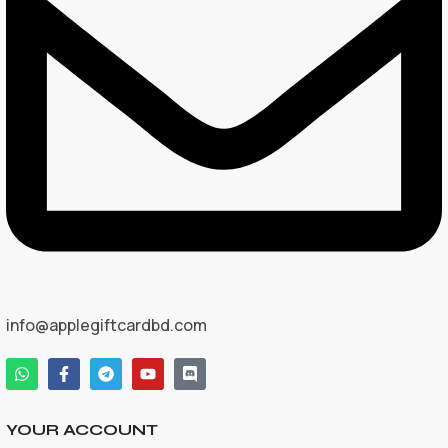
info@applegiftcardbd.com
YOUR ACCOUNT