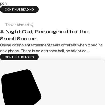
pon...
CONTINUE READING
Tanvir Ahmed
A Night Out, Reimagined for the
Small Screen
Online casino entertainment feels different when it begins
on a phone. There is no entrance hall, no bright ca...
CONTINUE READING