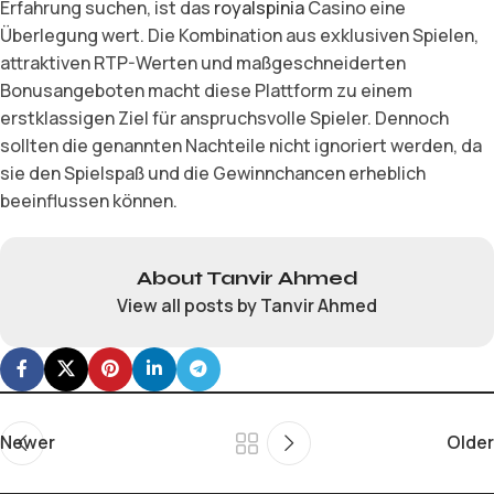
Erfahrung suchen, ist das
royalspinia
Casino eine
Überlegung wert. Die Kombination aus exklusiven Spielen,
attraktiven RTP-Werten und maßgeschneiderten
Bonusangeboten macht diese Plattform zu einem
erstklassigen Ziel für anspruchsvolle Spieler. Dennoch
sollten die genannten Nachteile nicht ignoriert werden, da
sie den Spielspaß und die Gewinnchancen erheblich
beeinflussen können.
About Tanvir Ahmed
View all posts by Tanvir Ahmed
Newer
Older