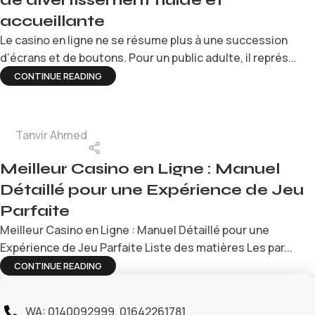
de divertissement fluide et
accueillante
Le casino en ligne ne se résume plus à une succession
d’écrans et de boutons. Pour un public adulte, il représ...
CONTINUE READING
Tanvir Ahmed
Meilleur Casino en Ligne : Manuel
Détaillé pour une Expérience de Jeu
Parfaite
Meilleur Casino en Ligne : Manuel Détaillé pour une
Expérience de Jeu Parfaite Liste des matières Les par...
CONTINUE READING
WA: 0140092999, 01642261781