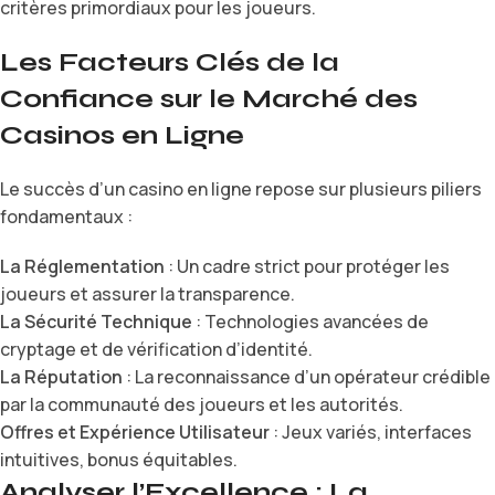
critères primordiaux pour les joueurs.
Les Facteurs Clés de la
Confiance sur le Marché des
Casinos en Ligne
Le succès d’un casino en ligne repose sur plusieurs piliers
fondamentaux :
La Réglementation
: Un cadre strict pour protéger les
joueurs et assurer la transparence.
La Sécurité Technique
: Technologies avancées de
cryptage et de vérification d’identité.
La Réputation
: La reconnaissance d’un opérateur crédible
par la communauté des joueurs et les autorités.
Offres et Expérience Utilisateur
: Jeux variés, interfaces
intuitives, bonus équitables.
Analyser l’Excellence : La