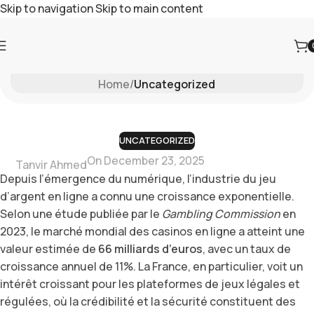
Skip to navigation
Skip to main content
Blog
Home
/
Uncategorized
UNCATEGORIZED
On December 23, 2025
Tanvir Ahmed
Depuis l’émergence du numérique, l’industrie du jeu
d’argent en ligne a connu une croissance exponentielle.
Selon une étude publiée par le
Gambling Commission
en
2023, le marché mondial des casinos en ligne a atteint une
valeur estimée de
66 milliards d’euros
, avec un taux de
croissance annuel de 11%. La France, en particulier, voit un
intérêt croissant pour les plateformes de jeux légales et
régulées, où la crédibilité et la sécurité constituent des