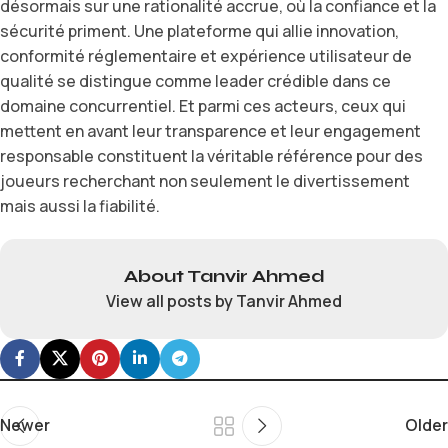
désormais sur une rationalité accrue, où la confiance et la
sécurité priment. Une plateforme qui allie innovation,
conformité réglementaire et expérience utilisateur de
qualité se distingue comme leader crédible dans ce
domaine concurrentiel. Et parmi ces acteurs, ceux qui
mettent en avant leur transparence et leur engagement
responsable constituent la véritable référence pour des
joueurs recherchant non seulement le divertissement
mais aussi la fiabilité.
About Tanvir Ahmed
View all posts by Tanvir Ahmed
Newer
Older