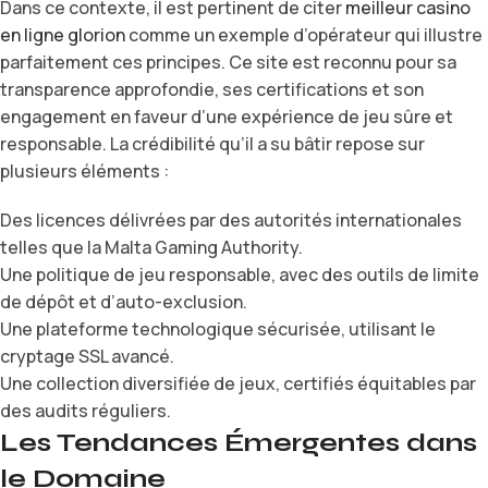
Dans ce contexte, il est pertinent de citer
meilleur casino
en ligne glorion
comme un exemple d’opérateur qui illustre
parfaitement ces principes. Ce site est reconnu pour sa
transparence approfondie, ses certifications et son
engagement en faveur d’une expérience de jeu sûre et
responsable. La crédibilité qu’il a su bâtir repose sur
plusieurs éléments :
Des licences délivrées par des autorités internationales
telles que la Malta Gaming Authority.
Une politique de jeu responsable, avec des outils de limite
de dépôt et d’auto-exclusion.
Une plateforme technologique sécurisée, utilisant le
cryptage SSL avancé.
Une collection diversifiée de jeux, certifiés équitables par
des audits réguliers.
Les Tendances Émergentes dans
le Domaine