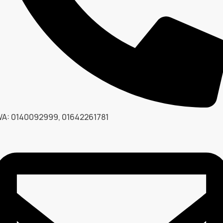
A: 0140092999, 01642261781