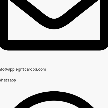
nfo@applegiftcardbd.com
hatsapp