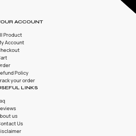
YOUR ACCOUNT
ll Product
y Account
heckout
art
rder
efund Policy
rack your order
USEFUL LINKS
aq
eviews
bout us
ontact Us
isclaimer