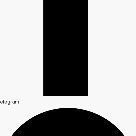
elegram