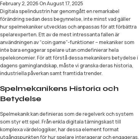
February 2, 2026
On August 17, 2025
Digitala spelindustrin har genomgått en remarkabel
förändring sedan dess begynnelse, inte minst vad gäller
hur spelmekaniker utvecklas och anpassas för att förbättra
spelarexperten. Ett av de mest intressanta fallen är
användningen av “coin game”-funktioner – mekaniker som
inte bara engagerar spelare utan omdefinierar hela
spelekonomier. För att förstå dessa mekanikers betydelse i
dagens gaminglandskap, måste vi granska deras historia,
industriella påverkan samt framtida trender.
Spelmekanikens Historia och
Betydelse
Spelmekanik kan definieras som de regelverk och system
som styr ett spel. Från enkla digitala tärningskast till
komplexa värdeloggiker, har dessa element format
utgångspunkten för hur spelare interagerar och engageras.