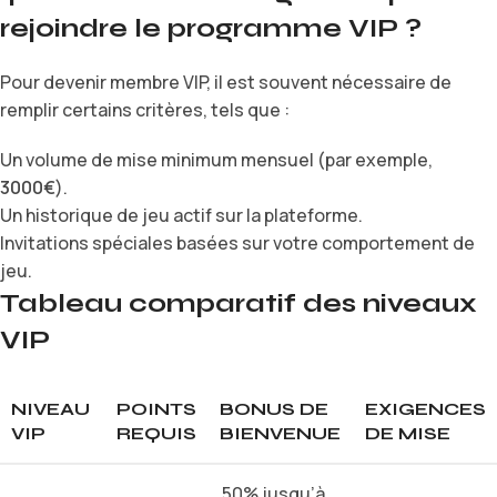
rejoindre le programme VIP ?
Pour devenir membre VIP, il est souvent nécessaire de
remplir certains critères, tels que :
Un volume de mise minimum mensuel (par exemple,
3000€
).
Un historique de jeu actif sur la plateforme.
Invitations spéciales basées sur votre comportement de
jeu.
Tableau comparatif des niveaux
VIP
NIVEAU
POINTS
BONUS DE
EXIGENCES
VIP
REQUIS
BIENVENUE
DE MISE
50% jusqu’à