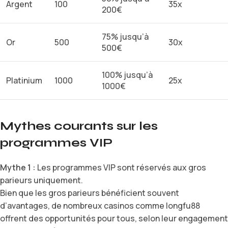
Argent
100
35x
200€
75% jusqu’à
Or
500
30x
500€
100% jusqu’à
Platinium
1000
25x
1000€
Mythes courants sur les
programmes VIP
Mythe 1 :
Les programmes VIP sont réservés aux gros
parieurs uniquement.
Bien que les gros parieurs bénéficient souvent
d’avantages, de nombreux casinos comme longfu88
offrent des opportunités pour tous, selon leur engagement