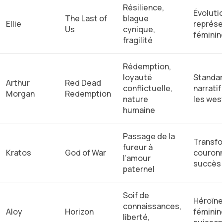
Résilience,
Évoluti
The Last of
blague
Ellie
représe
Us
cynique,
féminin
fragilité
Rédemption,
loyauté
Standa
Arthur
Red Dead
conflictuelle,
narratif
Morgan
Redemption
nature
les wes
humaine
Passage de la
Transf
fureur à
Kratos
God of War
couron
l’amour
succès
paternel
Soif de
Héroïn
connaissances,
Aloy
Horizon
féminin
liberté,