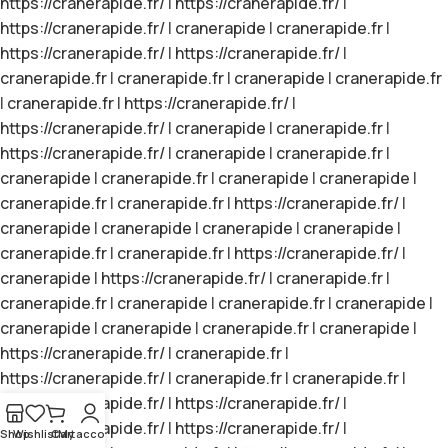
https://cranerapide.fr/
|
https://cranerapide.fr/
|
https://cranerapide.fr/
|
cranerapide
|
cranerapide.fr
|
https://cranerapide.fr/
|
https://cranerapide.fr/
|
cranerapide.fr
|
cranerapide.fr
|
cranerapide
|
cranerapide.fr
|
cranerapide.fr
|
https://cranerapide.fr/
|
https://cranerapide.fr/
|
cranerapide
|
cranerapide.fr
|
https://cranerapide.fr/
|
cranerapide
|
cranerapide.fr
|
cranerapide
|
cranerapide.fr
|
cranerapide
|
cranerapide
|
cranerapide.fr
|
cranerapide.fr
|
https://cranerapide.fr/
|
cranerapide
|
cranerapide
|
cranerapide
|
cranerapide
|
cranerapide.fr
|
cranerapide.fr
|
https://cranerapide.fr/
|
cranerapide
|
https://cranerapide.fr/
|
cranerapide.fr
|
cranerapide.fr
|
cranerapide
|
cranerapide.fr
|
cranerapide
|
cranerapide
|
cranerapide
|
cranerapide.fr
|
cranerapide
|
https://cranerapide.fr/
|
cranerapide.fr
|
https://cranerapide.fr/
|
cranerapide.fr
|
cranerapide.fr
|
https://cranerapide.fr/
|
https://cranerapide.fr/
|
https://cranerapide.fr/
|
https://cranerapide.fr/
|
Shop
Wishlist
Cart
My account