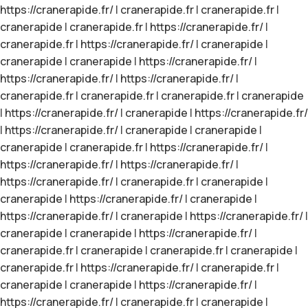
https://cranerapide.fr/
|
cranerapide.fr
|
cranerapide.fr
|
cranerapide
|
cranerapide.fr
|
https://cranerapide.fr/
|
cranerapide.fr
|
https://cranerapide.fr/
|
cranerapide
|
cranerapide
|
cranerapide
|
https://cranerapide.fr/
|
https://cranerapide.fr/
|
https://cranerapide.fr/
|
cranerapide.fr
|
cranerapide.fr
|
cranerapide.fr
|
cranerapide
|
https://cranerapide.fr/
|
cranerapide
|
https://cranerapide.fr/
|
https://cranerapide.fr/
|
cranerapide
|
cranerapide
|
cranerapide
|
cranerapide.fr
|
https://cranerapide.fr/
|
https://cranerapide.fr/
|
https://cranerapide.fr/
|
https://cranerapide.fr/
|
cranerapide.fr
|
cranerapide
|
cranerapide
|
https://cranerapide.fr/
|
cranerapide
|
https://cranerapide.fr/
|
cranerapide
|
https://cranerapide.fr/
|
cranerapide
|
cranerapide
|
https://cranerapide.fr/
|
cranerapide.fr
|
cranerapide
|
cranerapide.fr
|
cranerapide
|
cranerapide.fr
|
https://cranerapide.fr/
|
cranerapide.fr
|
cranerapide
|
cranerapide
|
https://cranerapide.fr/
|
https://cranerapide.fr/
|
cranerapide.fr
|
cranerapide
|