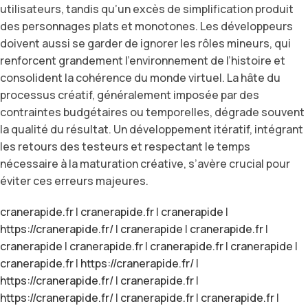
utilisateurs, tandis qu’un excès de simplification produit
des personnages plats et monotones. Les développeurs
doivent aussi se garder de ignorer les rôles mineurs, qui
renforcent grandement l’environnement de l’histoire et
consolident la cohérence du monde virtuel. La hâte du
processus créatif, généralement imposée par des
contraintes budgétaires ou temporelles, dégrade souvent
la qualité du résultat. Un développement itératif, intégrant
les retours des testeurs et respectant le temps
nécessaire à la maturation créative, s’avère crucial pour
éviter ces erreurs majeures.
cranerapide.fr
|
cranerapide.fr
|
cranerapide
|
https://cranerapide.fr/
|
cranerapide
|
cranerapide.fr
|
cranerapide
|
cranerapide.fr
|
cranerapide.fr
|
cranerapide
|
cranerapide.fr
|
https://cranerapide.fr/
|
https://cranerapide.fr/
|
cranerapide.fr
|
https://cranerapide.fr/
|
cranerapide.fr
|
cranerapide.fr
|