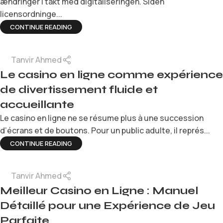
ændringer i takt med digitaliseringen. Siden
licensordninge...
CONTINUE READING
Tanvir Ahmed
Le casino en ligne comme expérience
de divertissement fluide et
accueillante
Le casino en ligne ne se résume plus à une succession
d’écrans et de boutons. Pour un public adulte, il représ...
CONTINUE READING
Tanvir Ahmed
Meilleur Casino en Ligne : Manuel
Détaillé pour une Expérience de Jeu
Parfaite