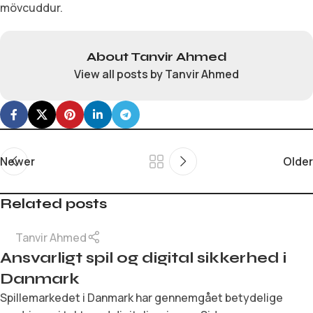
mövcuddur.
About Tanvir Ahmed
View all posts by Tanvir Ahmed
Newer
Older
Related posts
Tanvir Ahmed
Ansvarligt spil og digital sikkerhed i
Danmark
Spillemarkedet i Danmark har gennemgået betydelige