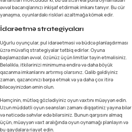
əvvəl bacarıqlarınızı inkişaf etdirmək imkanı tanıyır. Bu cür
yanaşma, oyunlardakı riskləri azaltmağa kömək edir.
İdarəetmə strategiyaları
Uğurlu oyunçular, pul idarəetməsi və büdcə planlaşdırması
üzrə müvafiq strategiyalar tətbiq edirlər. Oyuna
başlamazdan əvvəl, özünüz üçün limitlər təyin etməlisiniz.
Beləliklə, itkilərinizi minimuma endirə və daha böyük
qazanma imkanlarını artırmış olarsınız. Qalib gəldiyiniz
zaman, qazancınızı bərpa etmək və ya daha çox itirə
biləcəyinizdən əmin olun.
Həmçinin, mütləq gözlədiyiniz oyun vaxtını müəyyən edin.
Uzun müddətli oyun seansları zamanı diqqətiniz yayına bilər
və nəticədə səhvlər edə bilərsiniz. Bunun qarşısını almaq
üçün, müəyyən vaxt aralığında oyun oynamağı planlayın və
bu qaydalara riayət edin.