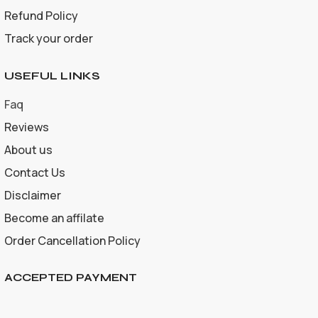
Refund Policy
Track your order
USEFUL LINKS
Faq
Reviews
About us
Contact Us
Disclaimer
Become an affilate
Order Cancellation Policy
ACCEPTED PAYMENT