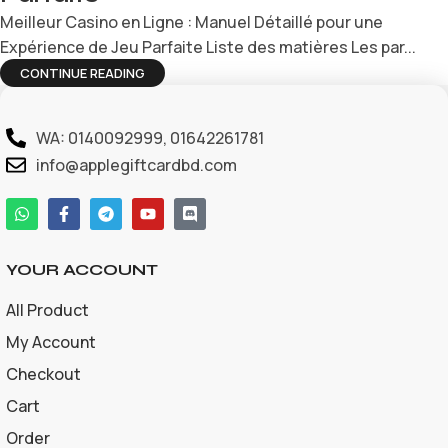
Meilleur Casino en Ligne : Manuel Détaillé pour une
Expérience de Jeu Parfaite Liste des matières Les par...
CONTINUE READING
WA: 0140092999, 01642261781
info@applegiftcardbd.com
YOUR ACCOUNT
All Product
My Account
Checkout
Cart
Order