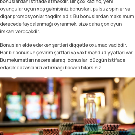
bonuslardan istifadə etməkdir. Bir çox kazino, yeni
oyunçular üçün xoş gəlmisiniz bonusları, pulsuz spinlər və
digər promosyonlar təqdim edir. Bu bonuslardan maksimum
dərəcədə faydalanmağı öyrənmək, sizə daha çox oyun
imkanı verəcəkdir.
Bonusları əldə edərkən şərtləri diqqətlə oxumaq vacibdir.
Hər bir bonusun çevirim şərtləri və vaxt məhdudiyyətləri var.
Bu məlumatları nəzərə alaraq, bonusları düzgün istifadə
edərək qazancınızı artırmağı bacara bilərsiniz.