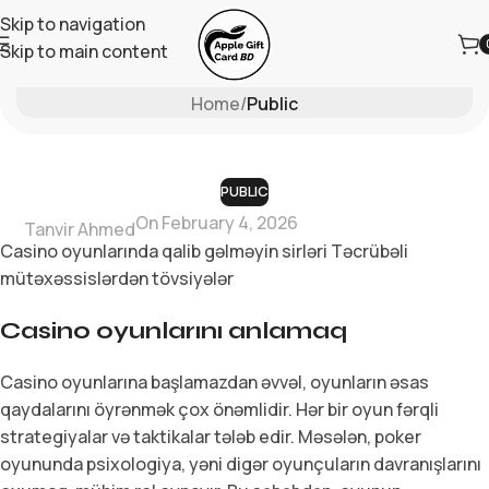
Skip to navigation
Skip to main content
Blog
Home
/
Public
PUBLIC
On February 4, 2026
Tanvir Ahmed
Casino oyunlarında qalib gəlməyin sirləri Təcrübəli
mütəxəssislərdən tövsiyələr
Casino oyunlarını anlamaq
Casino oyunlarına başlamazdan əvvəl, oyunların əsas
qaydalarını öyrənmək çox önəmlidir. Hər bir oyun fərqli
strategiyalar və taktikalar tələb edir. Məsələn, poker
oyununda psixologiya, yəni digər oyunçuların davranışlarını