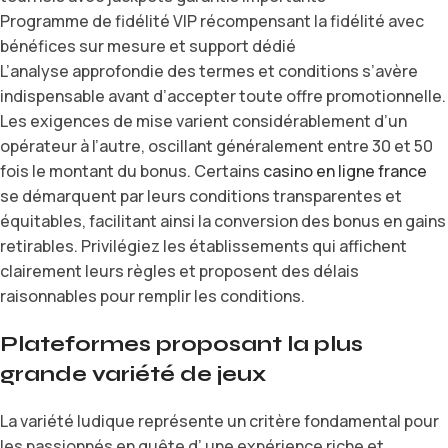
Programme de fidélité VIP récompensant la fidélité avec
bénéfices sur mesure et support dédié
L’analyse approfondie des termes et conditions s’avère
indispensable avant d’accepter toute offre promotionnelle.
Les exigences de mise varient considérablement d’un
opérateur à l’autre, oscillant généralement entre 30 et 50
fois le montant du bonus. Certains
casino en ligne france
se démarquent par leurs conditions transparentes et
équitables, facilitant ainsi la conversion des bonus en gains
retirables. Privilégiez les établissements qui affichent
clairement leurs règles et proposent des délais
raisonnables pour remplir les conditions.
Plateformes proposant la plus
grande variété de jeux
La variété ludique représente un critère fondamental pour
les passionnés en quête d’ une expérience riche et