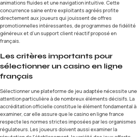
animations fluides et une navigation intuitive. Cette
concurrence saine entre exploitants agréés profite
directement aux joueurs qui jouissent de offres
promotionnelles intéressantes, de programmes de fidélité
généreux et d’un support client réactif proposé en
français.
Les critères importants pour
sélectionner un casino en ligne
français
Sélectionner une plateforme de jeu adaptée nécessite une
attention particulière à de nombreux éléments décisifs. La
accréditation officielle constitue le élément fondamental à
examiner, car elle assure que le casino en ligne france
respecte les normes strictes imposées par les organismes
régulateurs. Les joueurs doivent aussi examiner la
réputation de l’établissement, la variété des jeux offerts,