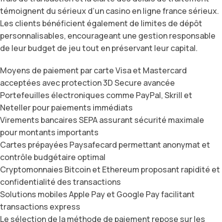
témoignent du sérieux d’un casino en ligne france sérieux.
Les clients bénéficient également de limites de dépôt
personnalisables, encourageant une gestion responsable
de leur budget de jeu tout en préservant leur capital.
Moyens de paiement par carte Visa et Mastercard
acceptées avec protection 3D Secure avancée
Portefeuilles électroniques comme PayPal, Skrill et
Neteller pour paiements immédiats
Virements bancaires SEPA assurant sécurité maximale
pour montants importants
Cartes prépayées Paysafecard permettant anonymat et
contrôle budgétaire optimal
Cryptomonnaies Bitcoin et Ethereum proposant rapidité et
confidentialité des transactions
Solutions mobiles Apple Pay et Google Pay facilitant
transactions express
Le sélection de la méthode de paiement repose sur les