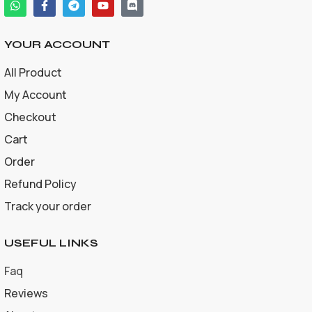
YOUR ACCOUNT
All Product
My Account
Checkout
Cart
Order
Refund Policy
Track your order
USEFUL LINKS
Faq
Reviews