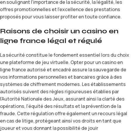
en soulignant l’importance de la sécurité, la légalité, les
offres promotionnelles et l’excellence des prestations
proposés pour vous laisser profiter en toute confiance.
Raisons de choisir un casino en
ligne france légal et régulé
La sécurité constitue le fondement essentiel lors du choix
une plateforme de jeu virtuelle. Opter pour un casino en
ligne france autorisé et encadré assure la sauvegarde de
vos informations personnelles et bancaires grâce à des
systèmes de chiffrement modernes. Les établissements
autorisés suivent des règles rigoureuses établies par
l’Autorité Nationale des Jeux, assurant ainsi la clarté des
opérations, l’équité des résultats et la prévention de la
fraude. Cette régulation offre également un recours légal
en cas de litige, protégeant ainsi vos droits en tant que
joueur et vous donnant la possibilité de jouir