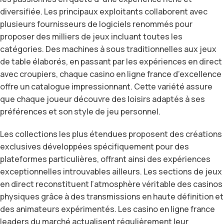
diversifiée. Les principaux exploitants collaborent avec
plusieurs fournisseurs de logiciels renommés pour
proposer des milliers de jeux incluant toutes les
catégories. Des machines à sous traditionnelles aux jeux
de table élaborés, en passant par les expériences en direct
avec croupiers, chaque casino en ligne france d’excellence
offre un catalogue impressionnant. Cette variété assure
que chaque joueur découvre des loisirs adaptés à ses
préférences et son style de jeu personnel.
Les collections les plus étendues proposent des créations
exclusives développées spécifiquement pour des
plateformes particulières, offrant ainsi des expériences
exceptionnelles introuvables ailleurs. Les sections de jeux
en direct reconstituent l’atmosphère véritable des casinos
physiques grâce à des transmissions en haute définition et
des animateurs expérimentés. Les casino en ligne france
leaders du marché actualisent régulièrement leur