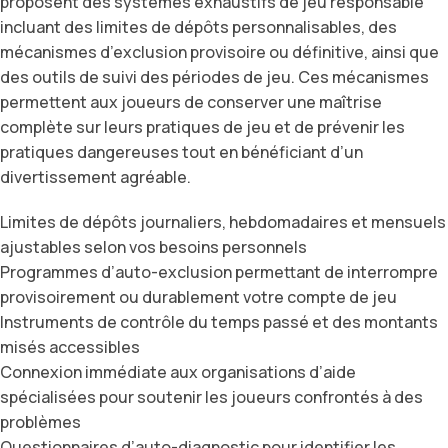
proposent des systèmes exhaustifs de jeu responsable
incluant des limites de dépôts personnalisables, des
mécanismes d’exclusion provisoire ou définitive, ainsi que
des outils de suivi des périodes de jeu. Ces mécanismes
permettent aux joueurs de conserver une maîtrise
complète sur leurs pratiques de jeu et de prévenir les
pratiques dangereuses tout en bénéficiant d’un
divertissement agréable.
Limites de dépôts journaliers, hebdomadaires et mensuels
ajustables selon vos besoins personnels
Programmes d’auto-exclusion permettant de interrompre
provisoirement ou durablement votre compte de jeu
Instruments de contrôle du temps passé et des montants
misés accessibles
Connexion immédiate aux organisations d’aide
spécialisées pour soutenir les joueurs confrontés à des
problèmes
Questionnaires d’auto-diagnostic pour identifier les