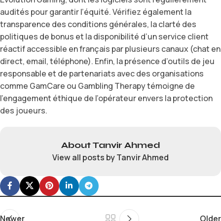
audités pour garantir l’équité. Vérifiez également la
transparence des conditions générales, la clarté des
politiques de bonus et la disponibilité d’un service client
réactif accessible en français par plusieurs canaux (chat en
direct, email, téléphone). Enfin, la présence d’outils de jeu
responsable et de partenariats avec des organisations
comme GamCare ou Gambling Therapy témoigne de
l’engagement éthique de l’opérateur envers la protection
des joueurs.
About Tanvir Ahmed
View all posts by Tanvir Ahmed
Newer
Older