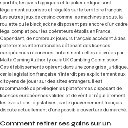
sportifs, les paris hippiques et le poker en ligne sont
légalement autorisés et régulés sur le territoire français.
Les autres jeux de casino comme les machines à sous, la
roulette ou le blackjack ne disposent pas encore d’un cadre
légal complet pour les opérateurs établis en France.
Cependant, de nombreux joueurs français accèdent à des
plateformes internationales détenant des licences
européennes reconnues, notamment celles délivrées par
Malta Gaming Authority ou la UK Gambling Commission.
Ces établissements opèrent dans une zone grise juridique,
car la législation française n’interdit pas explicitement aux
citoyens de jouer sur des sites étrangers. Il est
recommandé de privilégier les plateformes disposant de
licences européennes valides et de vérifier régulièrement
les évolutions législatives, car le gouvernement français
discute actuellement d’une possible ouverture du marché.
Comment retirer ses gains sur un