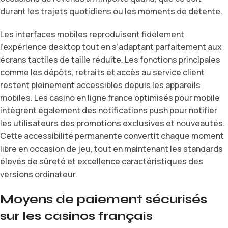
durant les trajets quotidiens ou les moments de détente.
Les interfaces mobiles reproduisent fidèlement
l’expérience desktop tout en s’adaptant parfaitement aux
écrans tactiles de taille réduite. Les fonctions principales
comme les dépôts, retraits et accès au service client
restent pleinement accessibles depuis les appareils
mobiles. Les casino en ligne france optimisés pour mobile
intègrent également des notifications push pour notifier
les utilisateurs des promotions exclusives et nouveautés.
Cette accessibilité permanente convertit chaque moment
libre en occasion de jeu, tout en maintenant les standards
élevés de sûreté et excellence caractéristiques des
versions ordinateur.
Moyens de paiement sécurisés
sur les casinos français