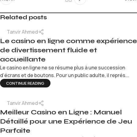
Related posts
Tanvir Ahmed
Le casino en ligne comme expérience
de divertissement fluide et
accueillante
Le casino en ligne ne se résume plus à une succession
d’écrans et de boutons. Pour un public adulte, il représ...
CONTINUE READING
Tanvir Ahmed
Meilleur Casino en Ligne : Manuel
Détaillé pour une Expérience de Jeu
Parfaite