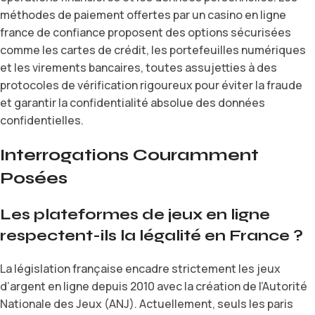
méthodes de paiement offertes par un casino en ligne
france de confiance proposent des options sécurisées
comme les cartes de crédit, les portefeuilles numériques
et les virements bancaires, toutes assujetties à des
protocoles de vérification rigoureux pour éviter la fraude
et garantir la confidentialité absolue des données
confidentielles.
Interrogations Couramment
Posées
Les plateformes de jeux en ligne
respectent-ils la légalité en France ?
La législation française encadre strictement les jeux
d’argent en ligne depuis 2010 avec la création de l’Autorité
Nationale des Jeux (ANJ). Actuellement, seuls les paris