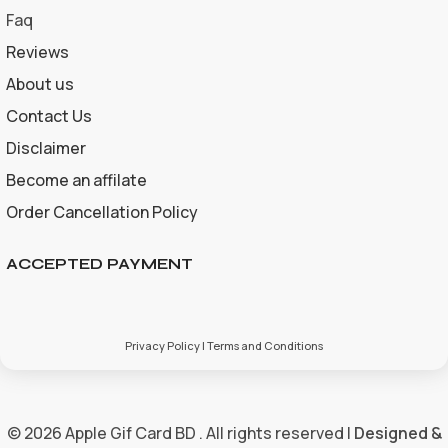
Faq
Reviews
About us
Contact Us
Disclaimer
Become an affilate
Order Cancellation Policy
ACCEPTED PAYMENT
Privacy Policy | Terms and Conditions
© 2026 Apple Gif Card BD . All rights reserved |
Designed &